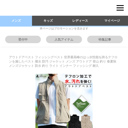
メンズ
キッズ
レディース
マイページ
本ページはプロモーションを含みます
受付中
人気アイテム
特集記事
アウトドアベスト フィッシングベスト 世界最高峰のはっ水性能を誇るテフロ
ンを施したベスト 撥水 防汚 ジャケット メンズ アウトドア 登山 釣り 春夏秋
メンズジャケット 防水 釣り ライト インナー フィッシング 耐久