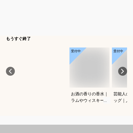
もうすぐ終了
受付中
受付中
お酒の香りの香水｜
芸能人の
ラムやウィスキーな
ッグ｜人
どの香りがする大人
ランドな
向けメンズフレグラ
ルフバッ
ンスのおすすめは？
めは？