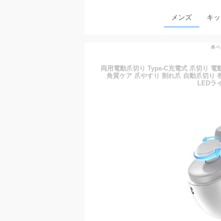
メンズ
キッ
本ペ
両用電動爪切り Type-C充電式 爪切り
角質ケア 爪やすり 割れ爪 自動爪切り 
LEDラ