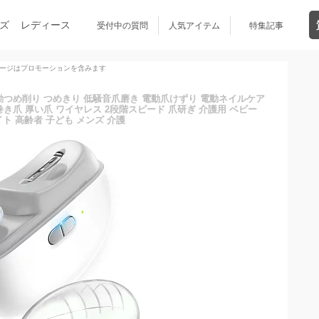
ズ
レディース
受付中の質問
人気アイテム
特集記事
ージはプロモーションを含みます
 電動つめ削り つめきり 低騒音爪磨き 電動爪けずり 電動ネイルケア
巻き爪 厚い爪 ワイヤレス 2段階スピード 爪研ぎ 介護用 ベビー
イト 高齢者 子ども メンズ 介護