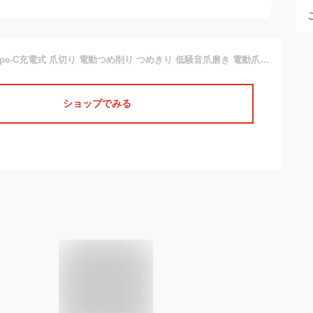
両用電動爪切り Type-C充電式 爪切り 電動つめ削り つめきり 低騒音爪磨き 電動爪けずり 電動ネイルケア 角質ケア 爪やすり 割れ爪 自動爪切り 巻き爪 厚い爪 ワイヤレス 2段階スピード 爪研ぎ 介護用 ベビーLEDライト 高齢者 子ども メンズ 介護
ショップでみる