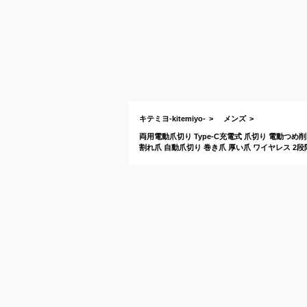
キテミヨ-kitemiyo-
メンズ
両用電動爪切り Type-C充電式 爪切り 電動つ
割れ爪 自動爪切り 巻き爪 厚い爪 ワイヤレス 2段