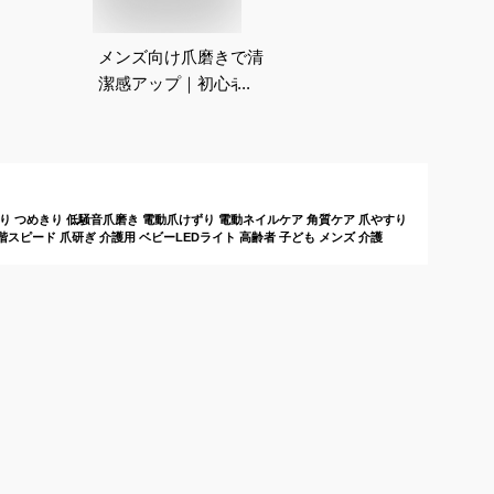
メンズ向け爪磨きで清
潔感アップ｜初心者で
も使いやすいおすすめ
は？
め削り つめきり 低騒音爪磨き 電動爪けずり 電動ネイルケア 角質ケア 爪やすり
階スピード 爪研ぎ 介護用 ベビーLEDライト 高齢者 子ども メンズ 介護