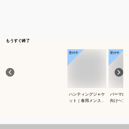
もうすぐ終了
受付中
受付中
ハンティングジャケ
パーマに
ット｜春用メンズ向
向けヘア
け！アメカジノーフ
すすめを
ォークジャケットの
さい
おすすめは？