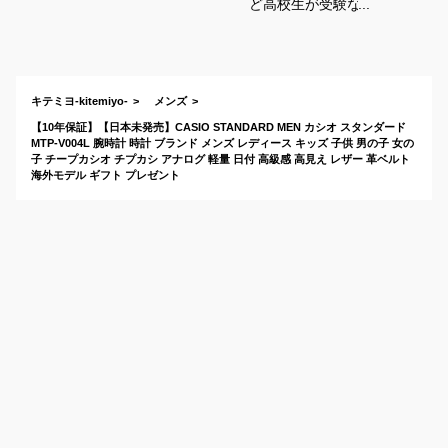
ど高校生が受験など
に使う男子用メンズ
リストウォッチのお
すすめは？
キテミヨ-kitemiyo-
メンズ
【10年保証】【日本未発売】CASIO STANDARD MEN カシオ スタンダード
MTP-V004L 腕時計 時計 ブランド メンズ レディース キッズ 子供 男の子 女の
子 チープカシオ チプカシ アナログ 軽量 日付 高級感 高見え レザー 革ベルト
海外モデル ギフト プレゼント