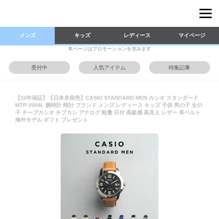
メンズ
キッズ
レディース
マイページ
本ページはプロモーションを含みます
受付中
人気アイテム
特集記事
【10年保証】【日本未発売】CASIO STANDARD MEN カシオ スタンダード
MTP-V004L 腕時計 時計 ブランド メンズ レディース キッズ 子供 男の子 女の
子 チープカシオ チプカシ アナログ 軽量 日付 高級感 高見え レザー 革ベルト
海外モデル ギフト プレゼント