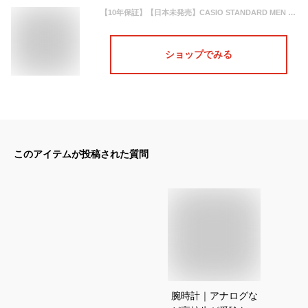
【10年保証】【日本未発売】CASIO STANDARD MEN カシオ スタンダード MTP-V004L 腕時計 時計 ブランド メンズ レディース キッズ 子供 男の子 女の子 チープカシオ チプカシ アナログ 軽量 日付 高級感 高見え レザー 革ベルト 海外モデル ギフト プレゼント
ショップでみる
このアイテムが投稿された質問
腕時計｜アナログな