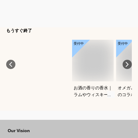
もうすぐ終了
受付中
受付中
お酒の香りの香水｜
オメガと
ラムやウィスキーな
のコラボ
どの香りがする大人
すすめは
向けメンズフレグラ
ンスのおすすめは？
Our Vision