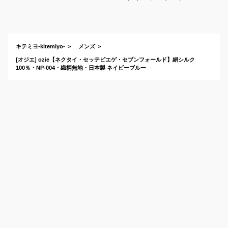
ォーマルシーンでの
おすすめは？
キテミヨ-kitemiyo-
メンズ
[オジエ] ozie【ネクタイ・セッテピエゲ・セブンフォールド】絹シルク
100％・NP-004・織柄無地・日本製 ネイビーブルー