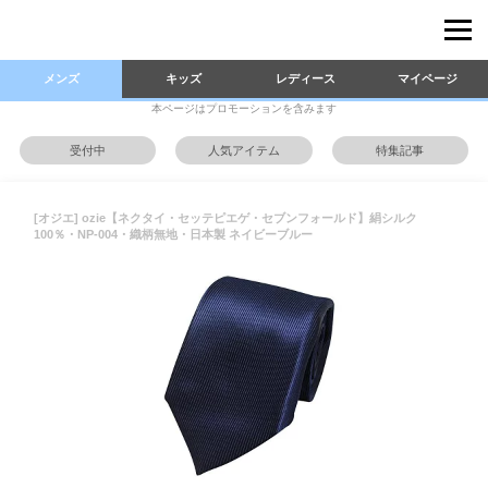
メンズ
キッズ
レディース
マイページ
本ページはプロモーションを含みます
受付中
人気アイテム
特集記事
[オジエ] ozie【ネクタイ・セッテピエゲ・セブンフォールド】絹シルク
100％・NP-004・織柄無地・日本製 ネイビーブルー