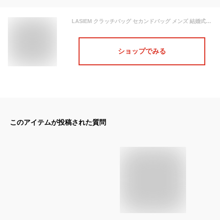
LASIEM クラッチバッグ セカンドバッグ メンズ 結婚式 レザー 革 本革 牛革 父の日 人気 ギフト 男性 紳士用 カーボン サフィアーノ シュリンク プレゼント スリム 小さめ コンパクト クラッチ パーティー フォーマル ブランド
ショップでみる
このアイテムが投稿された質問