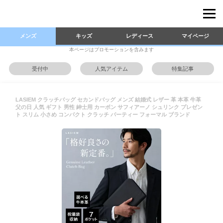
メンズ
キッズ
レディース
マイページ
本ページはプロモーションを含みます
受付中
人気アイテム
特集記事
LASIEM クラッチバッグ セカンドバッグ メンズ 結婚式 レザー 革 本革 牛革
父の日 人気 ギフト 男性 紳士用 カーボン サフィアーノ シュリンク プレゼン
ト スリム 小さめ コンパクト クラッチ パーティー フォーマル ブランド