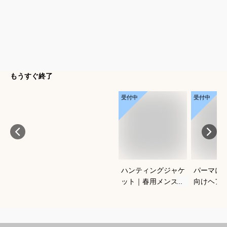
もうすぐ終了
受付中
受付中
ハンティングジャケ
パーマに
ット｜春用メンズ向
向けヘア
け！アメカジノーフ
すすめを
ォークジャケットの
さい
おすすめは？