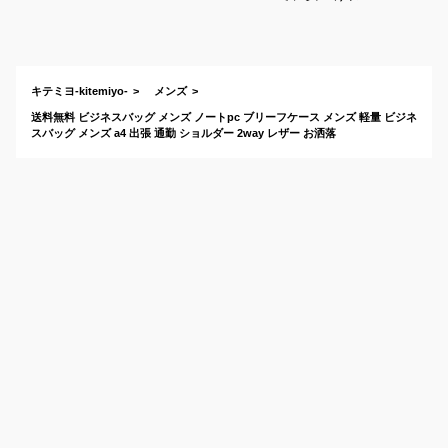
高見えするコスパの
よいものが欲しいで
す。おすすめは？
キテミヨ-kitemiyo-
メンズ
送料無料 ビジネスバッグ メンズ ノートpc ブリーフケース メンズ 軽量 ビジネ
スバッグ メンズ a4 出張 通勤 ショルダー 2way レザー お洒落