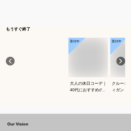
もうすぐ終了
受付中
受付中
大人の休日コーデ｜
クルーネ
40代におすすめのお
ィガン｜
しゃれな服装は？
気のおす
Our Vision