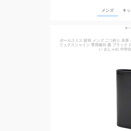
メンズ
キッ
本ペ
ポールスミス 財布 メンズ 二つ折り 本革 小
リュクスシャイン 専用箱付 黒 ブラック 10代
い おしゃれ 中学生