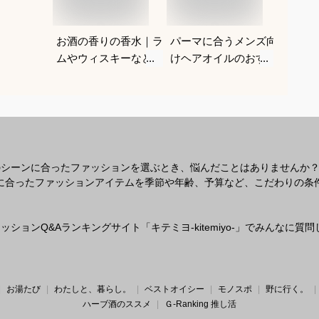
お酒の香りの香水｜ラ
パーマに合うメンズ向
高校生
ムやウィスキーなどの
けヘアオイルのおすす
ょうど
香りがする大人向けメ
めを教えてください
びを教
ンズフレグランスのお
すすめは？
のシーンに合ったファッションを選ぶとき、悩んだことはありませんか
なシーンに合ったファッションアイテムを季節や年齢、予算など、こだわりの
ションQ&Aランキングサイト「キテミヨ-kitemiyo-」でみんなに
お湯たび
わたしと、暮らし。
ベストオイシー
モノスポ
野に行く。
ハーブ酒のススメ
Ｇ-Ranking 推し活