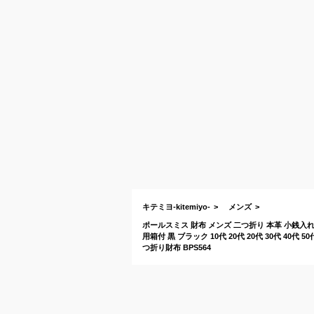
キテミヨ-kitemiyo-
メンズ
ポールスミス 財布 メンズ 二つ折り 本革 小銭入れあ
用箱付 黒 ブラック 10代 20代 20代 30代 40代
つ折り財布 BPS564