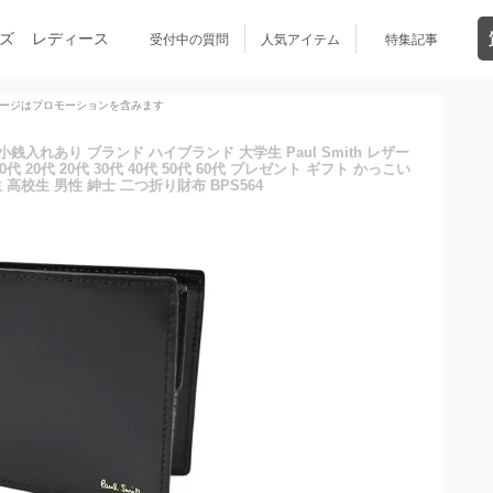
ズ
レディース
受付中の質問
人気アイテム
特集記事
ージはプロモーションを含みます
銭入れあり ブランド ハイブランド 大学生 Paul Smith レザー
 20代 20代 30代 40代 50代 60代 プレゼント ギフト かっこい
 高校生 男性 紳士 二つ折り財布 BPS564