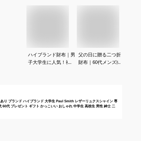
ハイブランド財布｜男
父の日に贈る二つ折り
子大学生に人気！社会
財布｜60代メンズ向
人になっても使える高
けのおすすめは？
級ウォレットのおすす
めは？
り ブランド ハイブランド 大学生 Paul Smith レザーリュクスシャイン 専
 50代 60代 プレゼント ギフト かっこいい おしゃれ 中学生 高校生 男性 紳士 二