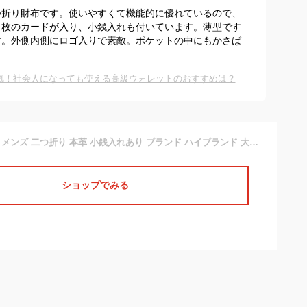
つ折り財布です。使いやすくて機能的に優れているので、
４枚のカードが入り、小銭入れも付いています。薄型です
す。外側内側にロゴ入りで素敵。ポケットの中にもかさば
気！社会人になっても使える高級ウォレットのおすすめは？
ポールスミス 財布 メンズ 二つ折り 本革 小銭入れあり ブランド ハイブランド 大学生 Paul Smith レザーリュクスシャイン 専用箱付 黒 ブラック 10代 20代 20代 30代 40代 50代 60代 プレゼント ギフト かっこいい おしゃれ 中学生 高校生 男性 紳士 二つ折り財布 BPS564
ショップでみる