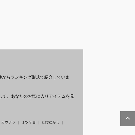
男子の通学にち
歩きやすいメンズ向け
メンズでも使いやすい
長
いいアウター選
ロングブーツのおすす
マットハイライトのお
い
えてください
めを教えてください
すすめ商品を教えてく
気
ださい
さ
？
条件からランキング形式で紹介していま
質問して、あなたのお気に入りアイテムを見
カウナラ
ミツケヨ
たびゆかし