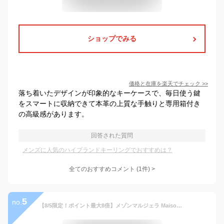
ショップでみる
価格と在庫を
楽天
でチェック
>>
落ち着いたデザインが印象的なキーケースで、毎日使う鍵
をスマートに収納できて本革の上質な手触りと専用箱付き
の高級感があります。
回答された質問
メンズに人気のハイブランドキーリングでおすすめは？
全てのおすすめコメント
(
1
件)
>
5
no.
【8/5限定！ポイント最大8倍】メゾンマルジェラ Maison Margiela レディース メンズ キーケース SA3UA0001 P4455 ブラック T8013 6連 キーリング付き 小物 プレゼント 誕生日 パーティー バレンタイン クリスマス 母の日 父の日 【2026春夏新作】