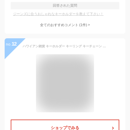
回答された質問
ジーンズに合うおしゃれなキーホルダーを教えて下さい！
全てのおすすめコメント
(
1
件)
>
12
no.
ハワイアン雑貨 キーホルダー キーリング キーチェーン アクリル サーフボード サーフィン ハワイ カリフォルニア 西海岸 LA アメリカ USA フラ ダンス おしゃれ かっこいい ハワイアン 小物 グッズ アメリカン アメ雑 メンズ レディース お土産 ギフト プレゼント hawaii
ショップでみる