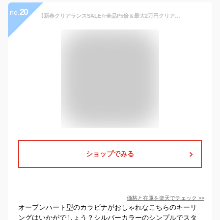
20
no.
【新春クリアランスSALE☆全品P5倍＆最大2万円クリアランスクーポン18日迄】 AMI PARIS アミパリス UKR907.369 905 Ami de Coeur フック キーリング キーホルダー
ショップでみる
価格と在庫を
楽天
でチェック
>>
オープンハート型のカラビナがおしゃれなこちらのキーリ
ングはいかがでしょう？シルバーカラーのシンプルでスタ