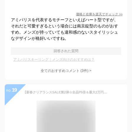
価格と在庫を
楽天
でチェック
>>
アミパリスを代表するモチーフといえばハート型ですが、
それだと可愛すぎるという場合には南京錠型のものがおす
すめ。メンズが持っていても違和感のないスタイリッシュ
なデザインが格好いいですね。
回答された質問
アミパリスキーリング｜メンズ向けのおすすめは？
全てのおすすめコメント
(
3
件)
>
19
no.
【新春クリアランスSALE第2弾☆全品P5倍＆最大2万円クリアランスクーポン31日迄】AMI PARIS アミパリス UKR907.369 907 Ami de Coeur フック キーリング キーホルダー