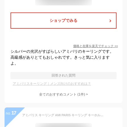
ショップでみる
価格と在庫を
楽天
でチェック
>>
シルバーの光沢がすばらしいアミバリのキーリングです。
高級感がありとてもおしゃれです。きっと気に入ります
よ。
回答された質問
アミパリスキーリング｜メンズ向けのおすすめは？
全てのおすすめコメント
(
1
件)
>
17
no.
アミパリス キーリング AMI PARIS キーリング キーホルダー ストラップ付き ブラック USL401 AL0036 0014 アミパリス キーホルダー 革 レディース キーリング メンズ ブランド ストラップ かわいい ネックストラップ アミ ami paris