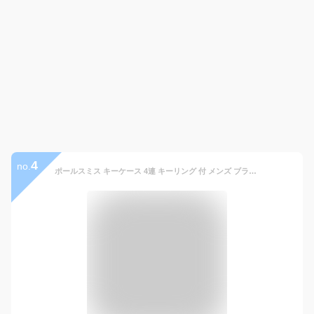
4
no.
ポールスミス キーケース 4連 キーリング 付 メンズ ブランド ハイブランド Paul Smith インセットストライプ 専用箱付 黒 ブラック 男性 紳士 本革 革 レザー 人気 おしゃれ かっこいい 20代 30代 40代 50代 ギフト プレゼント 父の日 PSQ153