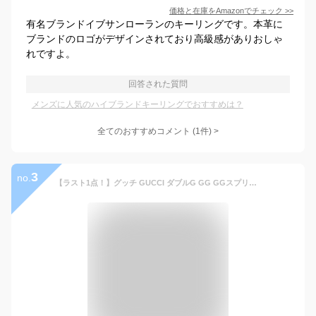
価格と在庫を
Amazon
でチェック
>>
有名ブランドイブサンローランのキーリングです。本革に
ブランドのロゴがデザインされており高級感がありおしゃ
れですよ。
回答された質問
メンズに人気のハイブランドキーリングでおすすめは？
全てのおすすめコメント
(
1
件)
>
3
no.
【ラスト1点！】グッチ GUCCI ダブルG GG GGスプリームキャンバス キーチェーン キーリング キーホルダー ブラック×レッド [メンズ] 817305 JAAH3 8146