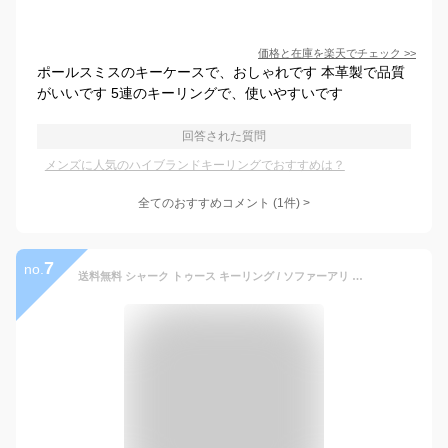
価格と在庫を
楽天
でチェック
>>
ポールスミスのキーケースで、おしゃれです 本革製で品質
がいいです 5連のキーリングで、使いやすいです
回答された質問
メンズに人気のハイブランドキーリングでおすすめは？
全てのおすすめコメント
(
1
件)
>
7
no.
送料無料 シャーク トゥース キーリング / ソファーアリ Soffer Ari 【 メンズ レディース キークリップ キーチェーン キーケース 正規品 おしゃれ 人気 ロサンゼルス ブランド プレゼント 誕生日 ギフト 】 敬老の日