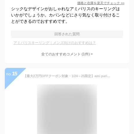
価格と在庫を
楽天
でチェック
>>
シックなデザインがおしゃれなアミパリスのキーリングは
いかがでしょうか。カバンなどにさり気なく取り付けるこ
とができるのでおすすめです。
回答された質問
アミパリスキーリング｜メンズ向けのおすすめは？
全てのおすすめコメント
(
1
件)
>
15
no.
【最大2万円OFFクーポン対象・1/24～25限定】ami paris アミパリス キーリング AMI DE COEUR UKR907 369 メンズ メタル フック キーホルダー バッグチャーム ハートロゴ カラー2色