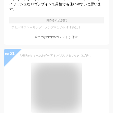
イリッシュなロゴデザインで男性でも使いやすいと思いま
す。
回答された質問
アミパリスキーリング｜メンズ向けのおすすめは？
全てのおすすめコメント
(
1
件)
>
21
no.
AMI Paris キーホルダー アミ パリス メタリック ロゴチャーム ポリッシュ仕上げ キーリング キーチェーン AMI ALEXANDRE メンズ レディース ユニセックス 正規品 [衣類] ユ00572