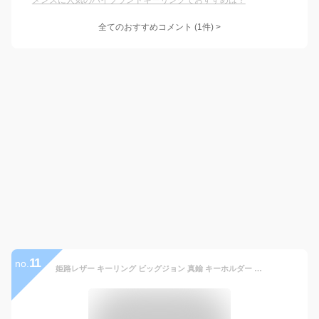
メンズに人気のハイブランドキーリングでおすすめは？
全てのおすすめコメント
(
1
件)
>
11
no.
姫路レザー キーリング ビッグジョン 真鍮 キーホルダー BIG JOHN HIMEJI LEATHER KEY RING ( VKYR05 ) アメカジ アクセサリー 経年変化 BIGJOHN 定番 日本製 鍵 かぎ レディース メンズ おしゃれ アーベン 普段使い 実用的 送料込み 2026年 楽天