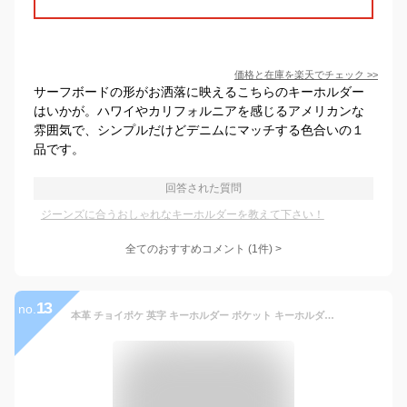
価格と在庫を
楽天
でチェック
>>
サーフボードの形がお洒落に映えるこちらのキーホルダー
はいかが。ハワイやカリフォルニアを感じるアメリカンな
雰囲気で、シンプルだけどデニムにマッチする色合いの１
品です。
回答された質問
ジーンズに合うおしゃれなキーホルダーを教えて下さい！
全てのおすすめコメント
(
1
件)
>
13
no.
本革 チョイポケ 英字 キーホルダー ポケット キーホルダー 革 ポケット付き 収納 鍵 小銭入れ キーリング コインケース レザー 英字柄 メンズ レディース プレゼント ギフト かわいい おしゃれ 珍しい アンティーク レトロ