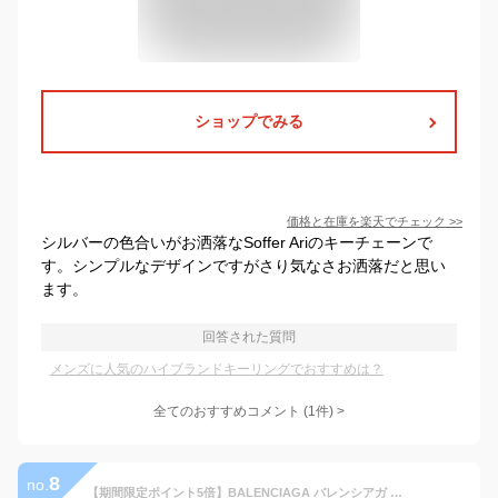
ショップでみる
価格と在庫を
楽天
でチェック
>>
シルバーの色合いがお洒落なSoffer Ariのキーチェーンで
す。シンプルなデザインですがさり気なさお洒落だと思い
ます。
回答された質問
メンズに人気のハイブランドキーリングでおすすめは？
全てのおすすめコメント
(
1
件)
>
8
no.
【期間限定ポイント5倍】BALENCIAGA バレンシアガ メンズキーリング/キーホルダー 853747 2ABFY / KEYRING LE CITY KEYS ブラック ハイブランド