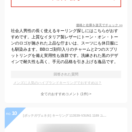
価格と在庫を
楽天
でチェック
>>
社会人男性の長く使えるキーリング探しにはこちらがおす
すめです。上質なイタリア製レザーにトーン・オン・トー
ンのロゴが施された上品な佇まいは、スーツにも休日服に
も馴染みます。BBロゴ刻印入りのチャームと2つのスプリ
ットリングを備え実用性も抜群です。洗練された黒のデザ
インで耐久性も高く、手元の品格を引き上げる逸品です。
回答された質問
メンズに人気のハイブランドキーリングでおすすめは？
全てのおすすめコメント
(
1
件)
>
10
no.
[ボッテガヴェネタ] キーリング 113539-V3UN1 1189 ユニセックス [並行輸入品]