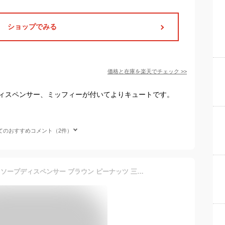
ショップでみる
価格と在庫を
楽天
でチェック
>>
ィスペンサー、ミッフィーが付いてよりキュートです。
てのおすすめコメント（2件）
スヌーピー 詰め替えボトル ソープディスペンサー ブラウン ピーナッツ 三金商事 MEIHO シャンプーボトル 液体用 キャラクター グッズ シネマコレクション