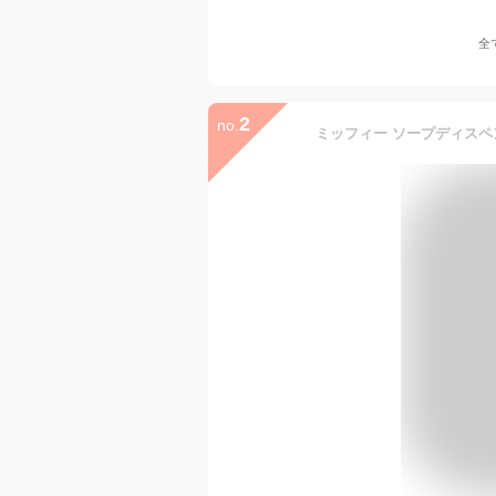
全
2
no.