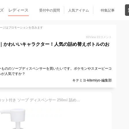
ズ
レディース
受付中の質問
人気アイテム
特集記事
ージはプロモーションを含みます
60
View
22
コメント
｜かわいいキャラクター！人気の詰め替えボトルのお
ーもののソープディスペンサーを買いたいです。ポケモンやスヌーピーコ
ルが人気ですか？
キテミヨ-kitemiyo-編集部
[13〜24日まで P20倍]マスコット付き ソープ ディスペンサー 250ml 詰め替え ボトル 手洗い ポンプボトル スケーター skater BSSD1 くまのプーさん プーさん Pooh 女性 レディース【ハンドソープ 洗面用品 洗面所 手動 キャラクター】