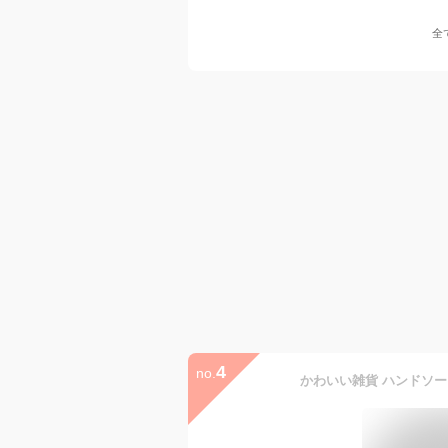
全
4
no.
かわいい雑貨 ハンドソープ 