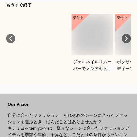
もうすぐ終了
受付中
受付中
ジェルネイルリムー
ボクサー
バーでノンアセトン
ディース
のおすすめは？
いいおす
Our Vision
自分に合ったファッション、それぞれのシーンに合ったファッ
ションを選ぶとき、悩んだことはありませんか？
キテミヨ-kitemiyo-では、様々なシーンに合ったファッションア
イテムを季節や年齢、予算など、こだわりの条件からランキン