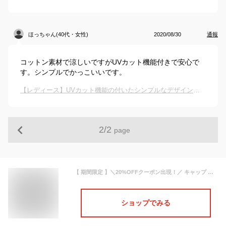
ほっちゃん(40代・女性)
2020/08/30
通報
コットン素材で涼しいですがUVカット機能付きで安心で
す。シンプルでかっこいいです。
【レディース】UVカット機能の付いたシンプルなデザインのキャップはありますか？
2
/
2
page
【 期間限定 】＼20%OFFクーポン出現！／ キャップ レディース 深め uv おしゃれ メンズ 夏用 ブランド キッズ 帽子 無地 春夏 接触冷感 涼しい uvカット シンプル コットン メッシュ 大きめ ベースボールキャップ ランニング 汗染み 防止 洗える
ショップでみる