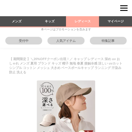
メンズ
キッズ
レディース
マイページ
本ページはプロモーションを含みます
受付中
人気アイテム
特集記事
【 期間限定 】＼20%OFFクーポン出現！／ キャップ レディース 深め uv お
しゃれ メンズ 夏用 ブランド キッズ 帽子 無地 春夏 接触冷感 涼しい uvカット
シンプル コットン メッシュ 大きめ ベースボールキャップ ランニング 汗染み
防止 洗える