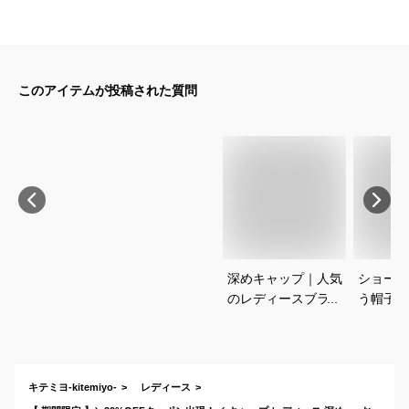
このアイテムが投稿された質問
深めキャップ｜人気
ショート
のレディースブラン
う帽子｜
ドなど！おしゃれな
ショート
帽子のおすすめは？
帽子・キ
すすめは
キテミヨ-kitemiyo-
レディース