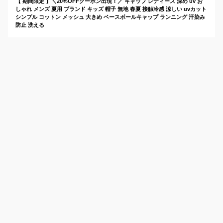
【 期間限定 】＼20%OFFクーポン出現！／ キャップ レディース 深め uv お
しゃれ メンズ 夏用 ブランド キッズ 帽子 無地 春夏 接触冷感 涼しい uvカット
シンプル コットン メッシュ 大きめ ベースボールキャップ ランニング 汗染み
防止 洗える