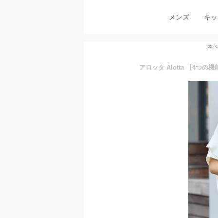
メンズ
キッ
本ペ
アロッタ Alotta 【4