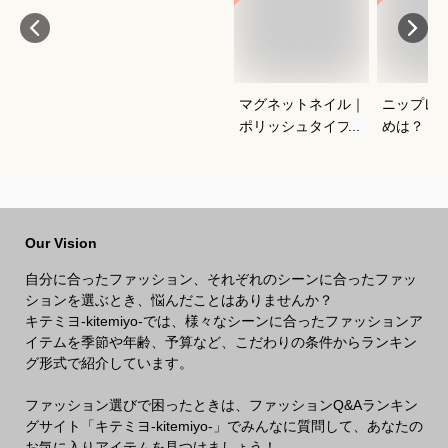
マグネットネイル｜
ニップレ
ポリッシュタイプで
めは？
おすすめは？
Our Vision
自分に合ったファッション、それぞれのシーンに合ったファッ
ションを選ぶとき、悩んだことはありませんか？
キテミヨ-kitemiyo-では、様々なシーンに合ったファッションア
イテムを季節や年齢、予算など、こだわりの条件からランキン
グ形式で紹介しています。
ファッション選びで困ったときは、ファッションQ&Aランキン
グサイト「キテミヨ-kitemiyo-」でみんなに質問して、あなたの
お気に入りアイテムを見つけましょう！