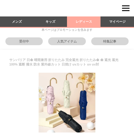
メンズ
キッズ
レディース
マイページ
本ページはプロモーションを含みます
受付中
人気アイテム
特集記事
サンバリア 日傘 晴雨兼用 折りたたみ 完全遮光 折りたたみ傘 傘 遮光 遮光
100% 遮断 撥水 防水 紫外線カット 日焼け uvカット uv uv対