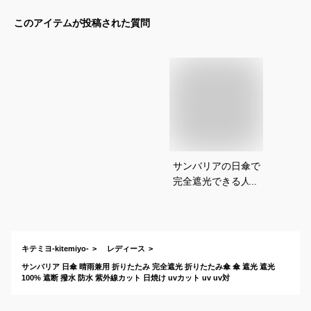
このアイテムが投稿された質問
サンバリアの日傘で
完全遮光できる人気
モデルを教えてくだ
さい
キテミヨ-kitemiyo-
レディース
サンバリア 日傘 晴雨兼用 折りたたみ 完全遮光 折りたたみ傘 傘 遮光 遮光
100% 遮断 撥水 防水 紫外線カット 日焼け uvカット uv uv対