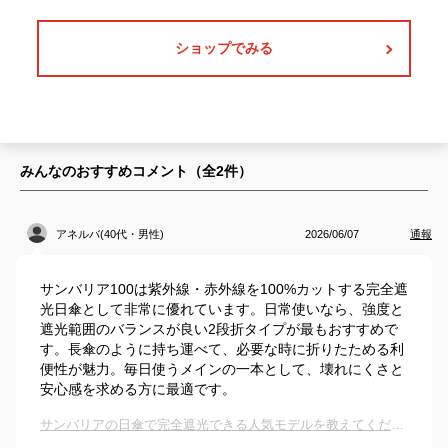
ショップでみる
みんなのおすすめコメント（全
2
件）
アネルバ(40代・男性)
2026/06/07
通報
サンバリア100は紫外線・赤外線を100%カットする完全遮
光日傘として非常に優れています。日常使いなら、強度と
遮光範囲のバランスが良い2段折タイプが最もおすすめで
す。長傘のように持ち運べて、必要な時に折りたためる利
便性が魅力。毎日使うメインの一本として、壊れにくさと
安心感を求める方に最適です。
サンバリアの日傘で完全遮光できる人気モデルを教えてください