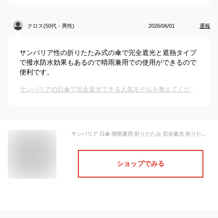
クロス(50代・男性)
2026/06/01
通報
サンバリア性の折りたたみ式の傘で完全遮光と遮熱タイプ
で撥水防水効果もあるので晴雨兼用での使用ができるので
便利です。
サンバリアの日傘で完全遮光できる人気モデルを教えてください
サンバリア 日傘 晴雨兼用 折りたたみ 完全遮光 折りたたみ傘 傘 遮光 遮光100% 遮断 撥水 防水 紫外線カット 日焼け uvカット uv uv対
ショップでみる