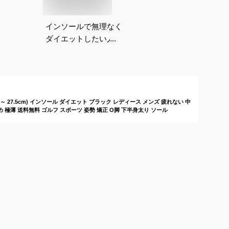
インソールで無理なく
ダイエットしたい人に
おすすめの商品は？
～ 27.5cm) インソール ダイエット ブラック レディース メンズ 疲れない 中
極薄 送料無料 ゴルフ スポーツ 姿勢 矯正 O脚 下半身太り ソール