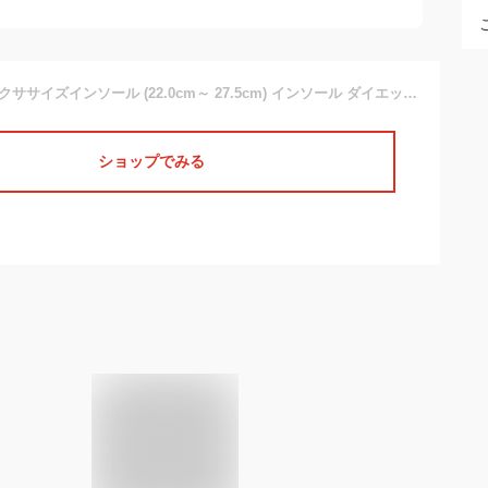
【公式】 体幹筋エクササイズインソール (22.0cm～ 27.5cm) インソール ダイエット ブラック レディース メンズ 疲れない 中敷き ダイエットインソール ツインボール おすすめ 極薄 送料無料 ゴルフ スポーツ 姿勢 矯正 O脚 下半身太り ソール
ショップでみる