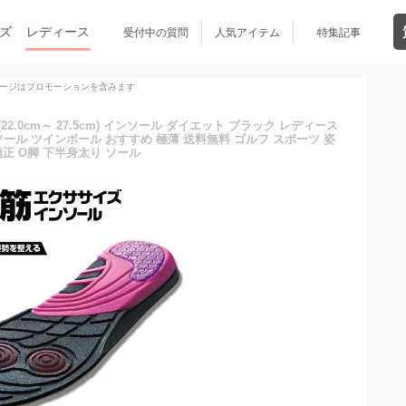
ズ
レディース
受付中の質問
人気アイテム
特集記事
ージはプロモーションを含みます
.0cm～ 27.5cm) インソール ダイエット ブラック レディース
ール ツインボール おすすめ 極薄 送料無料 ゴルフ スポーツ 姿
矯正 O脚 下半身太り ソール