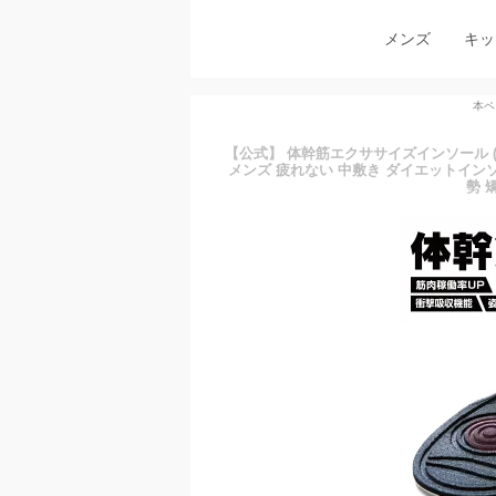
メンズ
キッ
本ペ
【公式】 体幹筋エクササイズインソール (22
メンズ 疲れない 中敷き ダイエットインソ
勢 