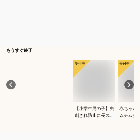
もうすぐ終了
受付中
受付中
【小学生男の子】虫
赤ちゃん
刺され防止に長ズボ
ムチムチ
ンで対策！ベーシッ
い！おし
クなチノパンは？
いいベビ
すすめは