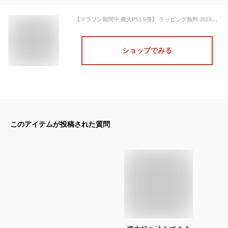
【マラソン期間中 最大P51.5倍】 ラッピング無料 2024年モデル 正規品 サイベックス リベル リニューアルモデルcybex Libelleベビーカー 軽量 折りたたみ 機内持ち込み 最小 B型 小型 4輪 コンパクト 新生児 おしゃれ ベビー用品 赤ちゃん
ショップでみる
このアイテムが投稿された質問