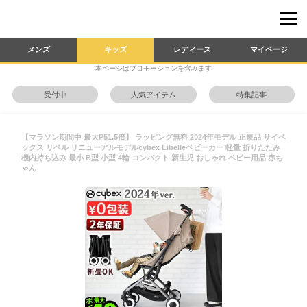
メンズ
キッズ
レディース
マイページ
本ページはプロモーションを含みます
受付中
人気アイテム
特集記事
【マラソン期間中 最大P51.5倍】 ラッピング無料 2024年モデル 正規品 サイベ
ックス リベル リニューアルモデルcybex Libelleベビーカー 軽量 折りたたみ
機内持ち込み 最小 B型 小型 4輪 コンパクト 新生児 おしゃれ ベビー用品 赤ち
ゃん