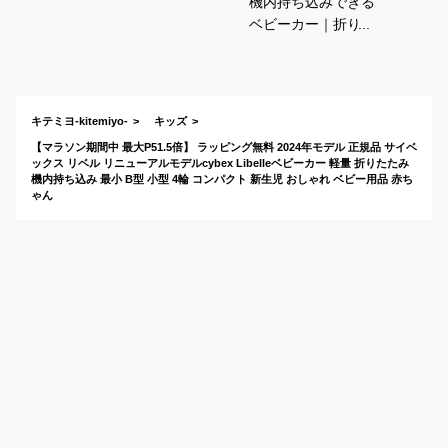
機内持ち込みできる
ベビーカー｜折りた
たみやB型でおすす
めは？
キテミヨ-kitemiyo-
キッズ
【マラソン期間中 最大P51.5倍】 ラッピング無料 2024年モデル 正規品 サイベ
ックス リベル リニューアルモデルcybex Libelleベビーカー 軽量 折りたたみ
機内持ち込み 最小 B型 小型 4輪 コンパクト 新生児 おしゃれ ベビー用品 赤ち
ゃん