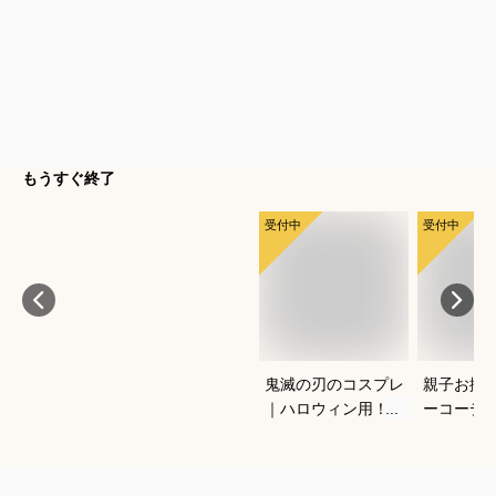
もうすぐ終了
受付中
受付中
鬼滅の刃のコスプレ
親子お揃
｜ハロウィン用！キ
ーコーデ
ッズのなりきり人気
しゃれな
衣装のおすすめは？
ションの
は？