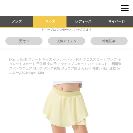
メンズ
キッズ
レディース
マイページ
本ページはプロモーションを含みます
受付中
人気アイテム
特集記事
[Kanu Surf] スカート キッズ インナーパンツ付き テニススコート フレア キ
ュロットスカート 子供服 女の子 アクティブスカート ハイウエスト 二層構造
スポーツウェア ゴルフ ダンス衣装 ジュニア服 ふんわり 可愛い 吸汗速乾 (イ
エロー,130,Height 130)