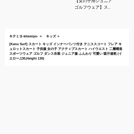
【女の子用ジュニア
ゴルフウェア】スカ
ート？ズボン？小学
生におすすめは？
キテミヨ-kitemiyo-
キッズ
[Kanu Surf] スカート キッズ インナーパンツ付き テニススコート フレア キ
ュロットスカート 子供服 女の子 アクティブスカート ハイウエスト 二層構造
スポーツウェア ゴルフ ダンス衣装 ジュニア服 ふんわり 可愛い 吸汗速乾 (イ
エロー,130,Height 130)