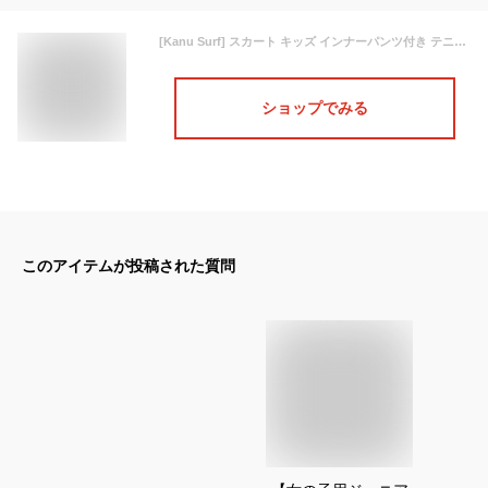
[Kanu Surf] スカート キッズ インナーパンツ付き テニススコート フレア キュロットスカート 子供服 女の子 アクティブスカート ハイウエスト 二層構造 スポーツウェア ゴルフ ダンス衣装 ジュニア服 ふんわり 可愛い 吸汗速乾 (イエロー,130,Height 130)
ショップでみる
このアイテムが投稿された質問