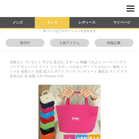
メンズ
キッズ
レディース
マイページ
本ページはプロモーションを含みます
受付中
人気アイテム
特集記事
名前入り プレゼント 子ども 名入れ 【 ネーム 刺繍 くれよん トートバッグ 】
バッグ キャンバス トート ミニ 小さい 小さめ レディース かわいい 無地 イニ
シャル 名前入り 名前 名入り ギフト ランチ ランチトート 誕生日 キッズ ママ
弁当入れ 名 名前 入れ Present Gift