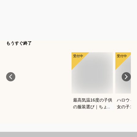
もうすぐ終了
受付中
受付中
最高気温16度の子供
ハロウィ
の服装選び｜ちょう
女の子コ
どいい重ね着コーデ
愛く仮装
を教えてください
すめは？