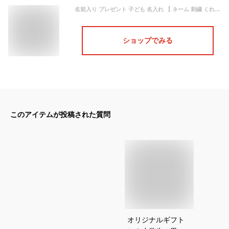
名前入り プレゼント 子ども 名入れ 【 ネーム 刺繍 くれよん トートバッグ 】 バッグ キャンバス トート ミニ 小さい 小さめ レディース かわいい 無地 イニシャル 名前入り 名前 名入り ギフト ランチ ランチトート 誕生日 キッズ ママ 弁当入れ 名 名前 入れ Present Gift
ショップでみる
このアイテムが投稿された質問
オリジナルギフト