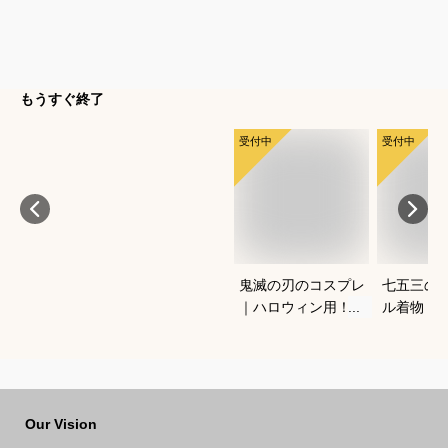
もうすぐ終了
受付中
受付中
鬼滅の刃のコスプレ
七五三の
｜ハロウィン用！キ
ル着物（
ッズのなりきり人気
ワンタッ
衣装のおすすめは？
宅で簡単
きるおす
Our Vision