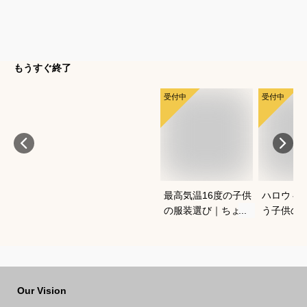
もうすぐ終了
受付中
受付中
最高気温16度の子供
ハロウィ
の服装選び｜ちょう
う子供の
どいい重ね着コーデ
コスプレ
を教えてください
は？
Our Vision