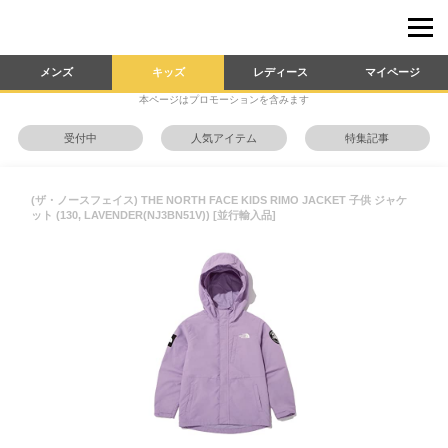
メンズ
キッズ
レディース
マイページ
本ページはプロモーションを含みます
受付中
人気アイテム
特集記事
(ザ・ノースフェイス) THE NORTH FACE KIDS RIMO JACKET 子供 ジャケ
ット (130, LAVENDER(NJ3BN51V)) [並行輸入品]