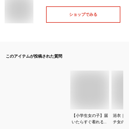
ショップでみる
このアイテムが投稿された質問
【小学生女の子】届
浴衣｜14
いたらすぐ着れる！
チ女の子
浴衣と帯と下駄のセ
レートな