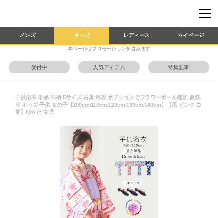
メンズ
キッズ
レディース
マイページ
本ページはプロモーションを含みます
受付中
人気アイテム
特集記事
子供浴衣 単品 16柄 5サイズ 古典 浴衣 オプションでフラワーボール追加 夏祭
り キッズ 子供 女の子【100cm/110cm/120cm/130cm/140cm】【黒 ピンク 白
青】ゆかた 女児