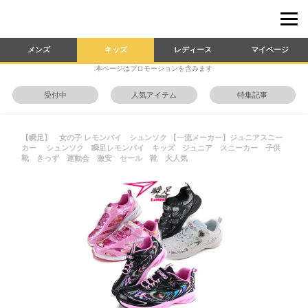
メンズ
キッズ
レディース
マイページ
本ページはプロモーションを含みます
受付中
人気アイテム
特集記事
【瞬足】 女の子 レモンパイ シュンソク 【一流メーカー】ジュニアスニー
カー シュンソク 瞬足レモンパイ キッズ ジュニア スニーカー 子供
靴 きっず 運動会 激安 セール 靴 大人気