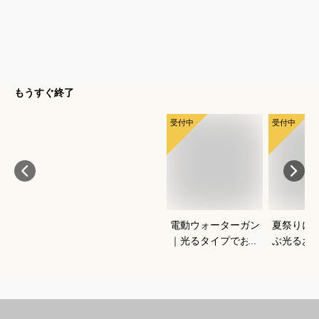
もうすぐ終了
受付中
受付中
電動ウォーターガン
夏祭りに
｜光るタイプでおす
ぶ光るお
すめなのは？
すすめは