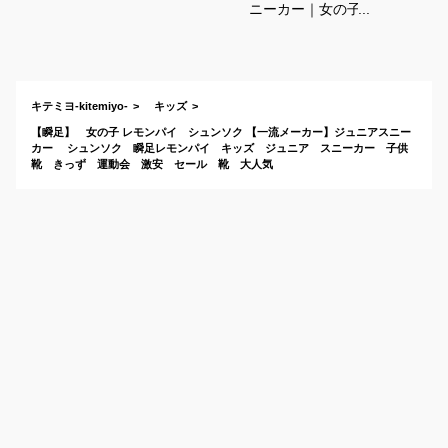
ニーカー｜女の子向
けのかわいい人気の
おすすめは？
キテミヨ-kitemiyo-
キッズ
【瞬足】 女の子 レモンパイ シュンソク 【一流メーカー】ジュニアスニー
カー シュンソク 瞬足レモンパイ キッズ ジュニア スニーカー 子供
靴 きっず 運動会 激安 セール 靴 大人気