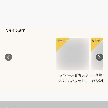
もうすぐ終了
受付中
受付中
【ベビー用腹巻レギ
小学校女
ンス・スパッツ】よ
れな韓国
ちよち歩きに便利な
冬セット
おすすめは？
すすめは