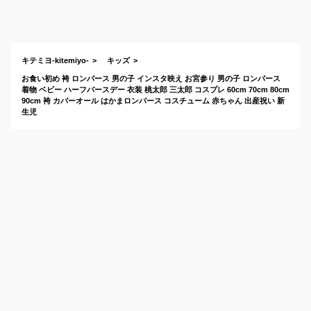
い！男の子向けのお
向けのお
すすめは？
キテミヨ-kitemiyo-
キッズ
お食い初め 袴 ロンパース 男の子 インスタ映え お宮参り 男の子 ロンパース
着物 ベビー ハーフバースデー 衣装 桃太郎 三太郎 コスプレ 60cm 70cm 80cm
90cm 袴 カバーオール はかまロンパース コスチューム 赤ちゃん 出産祝い 新
生児