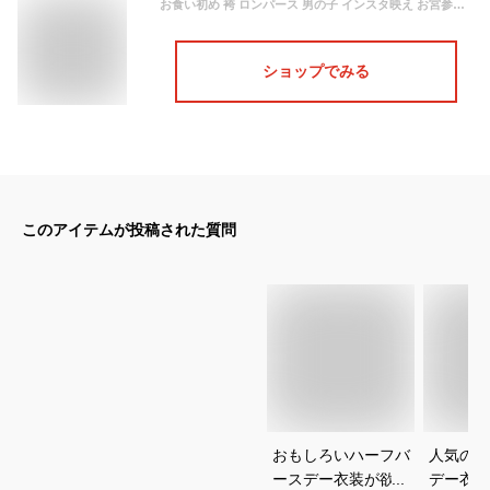
お食い初め 袴 ロンパース 男の子 インスタ映え お宮参り 男の子 ロンパース 着物 ベビー ハーフバースデー 衣装 桃太郎 三太郎 コスプレ 60cm 70cm 80cm 90cm 袴 カバーオール はかまロンパース コスチューム 赤ちゃん 出産祝い 新生児
ショップでみる
このアイテムが投稿された質問
おもしろいハーフバ
人気のハ
ースデー衣装が欲し
デー衣装