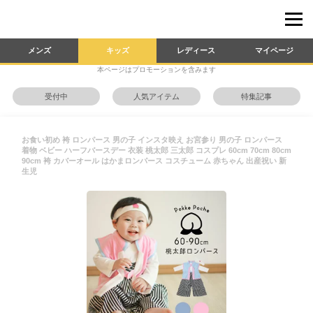
メンズ
キッズ
レディース
マイページ
本ページはプロモーションを含みます
受付中
人気アイテム
特集記事
お食い初め 袴 ロンパース 男の子 インスタ映え お宮参り 男の子 ロンパース
着物 ベビー ハーフバースデー 衣装 桃太郎 三太郎 コスプレ 60cm 70cm 80cm
90cm 袴 カバーオール はかまロンパース コスチューム 赤ちゃん 出産祝い 新
生児