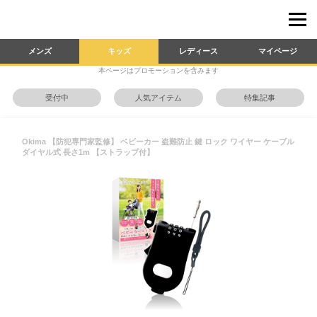
メンズ
キッズ
レディース
マイページ
本ページはプロモーションを含みます
受付中
人気アイテム
特集記事
Okima 【防犯専門家監修】 ベビーカー 盗難防止 鍵 ロック ワイヤー ケーブル
ダイヤル式 長さ1m 【ストラップ付】