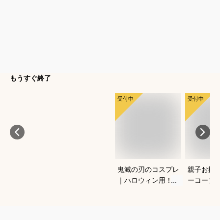
もうすぐ終了
受付中
受付中
鬼滅の刃のコスプレ
親子お揃
｜ハロウィン用！キ
ーコーデ
ッズのなりきり人気
しゃれな
衣装のおすすめは？
ションの
は？