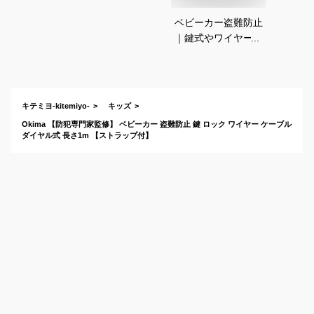
ベビーカー盗難防止
｜鍵式やワイヤーロ
ックなどバギー用の
おすすめは？
キテミヨ-kitemiyo-
キッズ
Okima 【防犯専門家監修】 ベビーカー 盗難防止 鍵 ロック ワイヤー ケーブル
ダイヤル式 長さ1m 【ストラップ付】