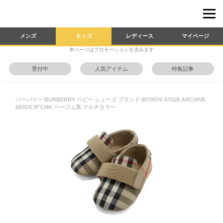
メンズ
キッズ
レディース
マイページ
本ページはプロモーションを含みます
受付中
人気アイテム
特集記事
バーバリー BURBERRY ベビー シューズ ブランド 8079070 A7028 ARCHIVE
BEIGE IP CHK ベージュ系 マルチカラー