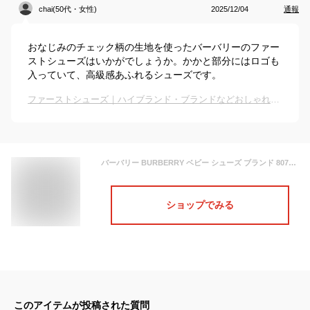
chai(50代・女性)
2025/12/04
通報
おなじみのチェック柄の生地を使ったバーバリーのファー
ストシューズはいかがでしょうか。かかと部分にはロゴも
入っていて、高級感あふれるシューズです。
ファーストシューズ｜ハイブランド・ブランドなどおしゃれなベビーシューズのおすすめは？
バーバリー BURBERRY ベビー シューズ ブランド 8079070 A7028 ARCHIVE BEIGE IP CHK ベージュ系 マルチカラー
ショップでみる
このアイテムが投稿された質問