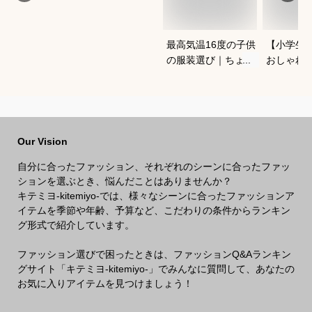
最高気温16度の子供
【小学生
の服装選び｜ちょう
おしゃれ
どいい重ね着コーデ
ャージの
を教えてください
は？
Our Vision
自分に合ったファッション、それぞれのシーンに合ったファッ
ションを選ぶとき、悩んだことはありませんか？
キテミヨ-kitemiyo-では、様々なシーンに合ったファッションア
イテムを季節や年齢、予算など、こだわりの条件からランキン
グ形式で紹介しています。
ファッション選びで困ったときは、ファッションQ&Aランキン
グサイト「キテミヨ-kitemiyo-」でみんなに質問して、あなたの
お気に入りアイテムを見つけましょう！