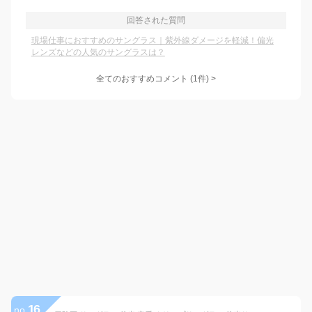
回答された質問
現場仕事におすすめのサングラス｜紫外線ダメージを軽減！偏光
レンズなどの人気のサングラスは？
全てのおすすめコメント
(
1
件)
>
16
no.