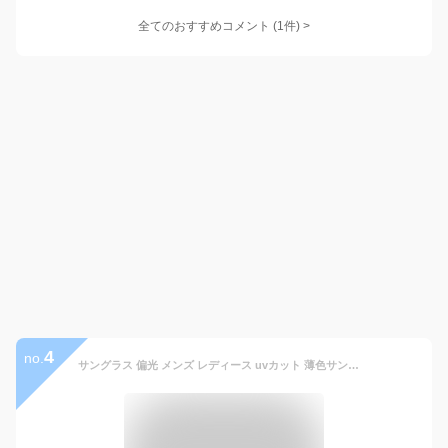
全てのおすすめコメント
(
1
件)
>
4
no.
サングラス 偏光 メンズ レディース uvカット 薄色サングラス レンズ メガネ 紫外線 男性 外仕事 プレゼント 軽量 疲れない 眩しくない 暑さ対策 作業服 日差し アウトドア ドライブ 運転 おしゃれ シンプル FEELLIFE FLW-001-002 敬老の日