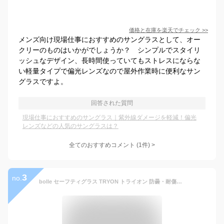
価格と在庫を
楽天
でチェック
>>
メンズ向け現場仕事におすすめのサングラスとして、オー
クリーのものはいかがでしょうか？ シンプルでスタイリ
ッシュなデザイン、長時間使っていてもストレスにならな
い軽量タイプで偏光レンズなので屋外作業時に便利なサン
グラスですよ。
回答された質問
現場仕事におすすめのサングラス｜紫外線ダメージを軽減！偏光
レンズなどの人気のサングラスは？
全てのおすすめコメント
(
1
件)
>
3
no.
bolle セーフティグラス TRYON トライオン 防曇・耐傷コーティング ブルーフラッシュレンズ ボレー メンズ アイウェア 紫外線カット UVカット サングラス セーフティーグラス 保護メガネ 保護眼鏡 保護めがね 安全メガネ 作業用メガネ