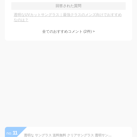
回答された質問
透明なUVカットサングラス｜最強クラスのメンズ向けでおすすめ
なのは？
全てのおすすめコメント
(
2
件)
>
11
no.
透明な サングラス 送料無料 クリアサングラス 透明サングラス 透明レンズ UVカット ブルーライトカット 紫外線カット クリア 人気 メンズ レディース 男性 女性 軽量TR-90 薄い／131