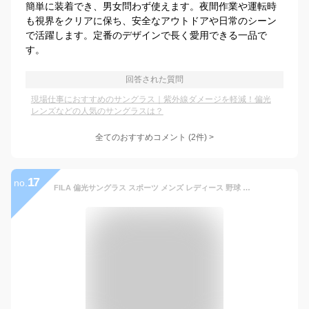
簡単に装着でき、男女問わず使えます。夜間作業や運転時
も視界をクリアに保ち、安全なアウトドアや日常のシーン
で活躍します。定番のデザインで長く愛用できる一品で
す。
回答された質問
現場仕事におすすめのサングラス｜紫外線ダメージを軽減！偏光
レンズなどの人気のサングラスは？
全てのおすすめコメント
(
2
件)
>
17
no.
FILA 偏光サングラス スポーツ メンズ レディース 野球 ゴルフ UVカット SF4024J ハーフリム 偏光レンズ フィラ ブランド 紫外線対策 UV400 運転 ドライブ 釣り