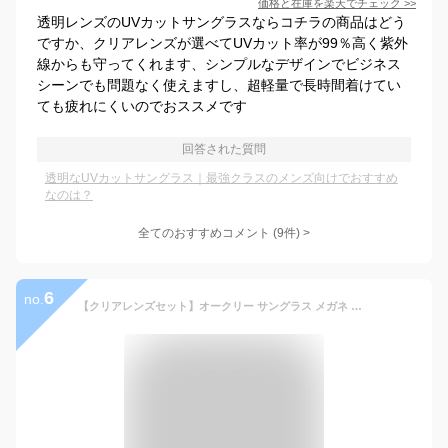
価格と在庫を
楽天
でチェック
>>
透明レンズのUVカットサングラスならコチラの商品はどう
ですか、クリアレンズが選べてUVカット率が99％高く紫外
線からも守ってくれます、シンプルなデザインでビジネス
シーンでも問題なく使えますし、超軽量で長時間着けてい
ても疲れにくいのでおススメです
回答された質問
透明なUVカットサングラス｜最強クラスのメンズ向けでおすすめ
なのは？
全てのおすすめコメント
(
9
件)
>
6
no.
【クリアレンズセット】オークリー サングラス メガネ 伊達 度なし 老眼鏡 リーディンググラス ラッチ プリズム アジアンフィット OAKLEY LATCH OO9349-4153 53サイズ ウェリントン ユニセックス メンズ レディース【海外正規品】