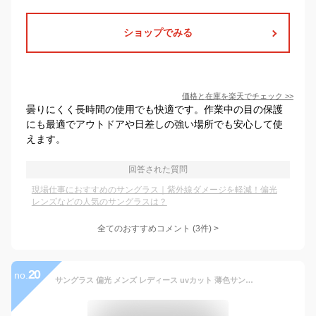
ショップでみる
価格と在庫を
楽天
でチェック
>>
曇りにくく長時間の使用でも快適です。作業中の目の保護
にも最適でアウトドアや日差しの強い場所でも安心して使
えます。
回答された質問
現場仕事におすすめのサングラス｜紫外線ダメージを軽減！偏光
レンズなどの人気のサングラスは？
全てのおすすめコメント
(
3
件)
>
20
no.
サングラス 偏光 メンズ レディース uvカット 薄色サングラス レンズ メガネ 紫外線 男性 外仕事 軽量 疲れない 眩しくない 暑さ対策 作業服 日差し アウトドア ドライブ 運転 おしゃれ シンプル FEELLIFE FLW-001-002