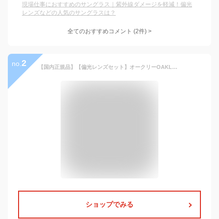
現場仕事におすすめのサングラス｜紫外線ダメージを軽減！偏光
レンズなどの人気のサングラスは？
全てのおすすめコメント
(
2
件)
>
2
no.
【国内正規品】【偏光レンズセット】オークリーOAKLEY 偏光 サングラス 【スクエア型】 クロスリンクゼロ OX8080-0758 58 サテンブラックリフレクティブ アジアンフィット CROSSLINK ZERO HALO BLACK COLLECTION メンズ レディース アイウェア ギフト プレゼント
ショップでみる