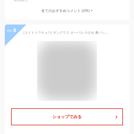
全てのおすすめコメント
(
2
件)
>
9
no.
[エイトトウキョウ] サングラス オーバル 小さめ 鼻パッド ノーズパッド UVカット スクエア メンズ レディース 運転用 スポーツ ブルーライトカット メガネ 伊達メガネ [ 鯖江メーカー企画 ] ブラック/クリア L4120-1
ショップでみる