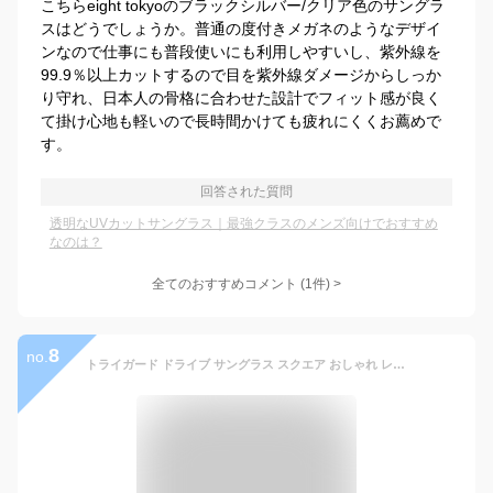
こちらeight tokyoのブラックシルバー/クリア色のサングラ
スはどうでしょうか。普通の度付きメガネのようなデザイ
ンなので仕事にも普段使いにも利用しやすいし、紫外線を
99.9％以上カットするので目を紫外線ダメージからしっか
り守れ、日本人の骨格に合わせた設計でフィット感が良く
て掛け心地も軽いので長時間かけても疲れにくくお薦めで
す。
回答された質問
透明なUVカットサングラス｜最強クラスのメンズ向けでおすすめ
なのは？
全てのおすすめコメント
(
1
件)
>
8
no.
トライガード ドライブ サングラス スクエア おしゃれ レンズ 軽量 色 薄い 透明 クリア 車 昼夜 運転 度なし 光 白内障 uvカット 紫外線 眩しさ まぶしい 窓 おすすめ めがね メガネ 眼鏡 ブルーライト 黄色 イエロー 予防 メンズ レディース uv420 照明 led 対策 軽減