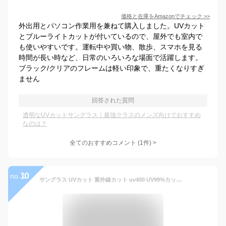
価格と在庫を
Amazon
でチェック
>>
外出用とパソコン作業用を兼ねて購入しました。UVカット
とブルーライトカットが付いているので、屋外でも室内で
も使いやすいです。運転中や買い物、散歩、スマホを見る
時間が長い時など、日常のいろいろな場面で活躍します。
ブラック/クリアのフレームは軽い印象で、重たくなりすぎ
ません
回答された質問
透明なUVカットサングラス｜最強クラスのメンズ向けでおすすめ
なのは？
全てのおすすめコメント
(
1
件)
>
10
no.
サングラス UVカット 紫外線カット uv400 UV99%カット ボストン メタルフレーム メタル メンズ レディース 運転用 カラーレンズ大きめレンズ BIGフレーム