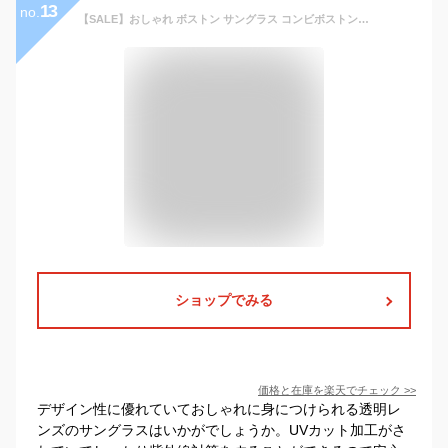
13
no.
【SALE】おしゃれ ボストン サングラス コンビボストンメガネ レディース メンズ 伊達メガネ ウェリントン 紫外線カット UVカットだてめがね 透明 べっ甲 黒縁 uvカット 【全国送料無料】eight tokyo 【エイトトウキョウ】
ショップでみる
価格と在庫を
楽天
でチェック
>>
デザイン性に優れていておしゃれに身につけられる透明レ
ンズのサングラスはいかがでしょうか。UVカット加工がさ