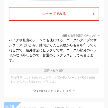
ショップでみる
価格と在庫を
楽天
でチェック
>>
バイクや登山のシーンでも使われる、ゴーグルタイプのサ
ングラスはいかが。隙間から入る異物からも目を守ってく
れるので、屋外作業にピッタリです。ゴーグル部分のパッ
ドが取り外せるので、普通のサングラスとしても使えま
す。
回答された質問
現場仕事におすすめのサングラス｜紫外線ダメージを軽減！偏光
レンズなどの人気のサングラスは？
全てのおすすめコメント
(
1
件)
>
15
no.