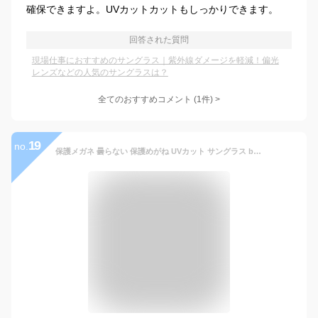
確保できますよ。UVカットカットもしっかりできます。
回答された質問
現場仕事におすすめのサングラス｜紫外線ダメージを軽減！偏光
レンズなどの人気のサングラスは？
全てのおすすめコメント
(
1
件)
>
19
no.
保護メガネ 曇らない 保護めがね UVカット サングラス bolle 作業用 メンズ レディース 男性 女性 おしゃれ カラーレンズ ラッシュプラス ブラック/ウォルフグレー スモーク トワイライト 防風 防塵 飛沫 花粉 対策 紫外線対策 セーフティーグラス 【定形外郵便で送料無料】