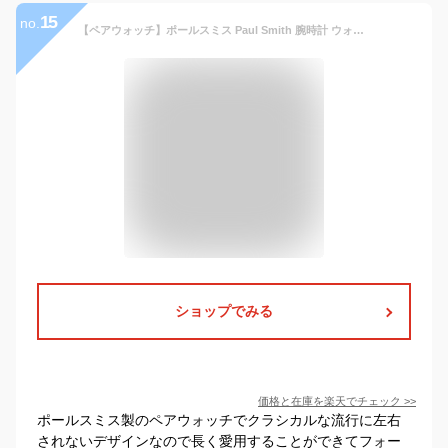
15
no.
【ペアウォッチ】ポールスミス Paul Smith 腕時計 ウォッチ メンズ レディース ペア カップル 革ベルト 本革レザーベルト クラシック ブランド 人気 ギフト プレゼント 40mm 43mm 恋人 カップル 2本セット 20代 30代 40代 50代 60代
ショップでみる
価格と在庫を
楽天
でチェック
>>
ポールスミス製のペアウォッチでクラシカルな流行に左右
されないデザインなので長く愛用することができてフォー