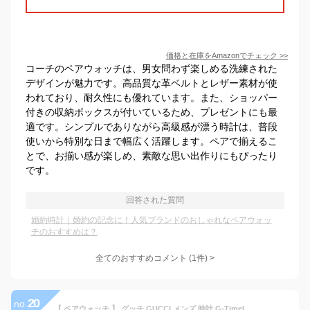
価格と在庫を
Amazon
でチェック
>>
コーチのペアウォッチは、男女問わず楽しめる洗練された
デザインが魅力です。高品質な革ベルトとレザー素材が使
われており、耐久性にも優れています。また、ショッパー
付きの収納ボックスが付いているため、プレゼントにも最
適です。シンプルでありながら高級感が漂う時計は、普段
使いから特別な日まで幅広く活躍します。ペアで揃えるこ
とで、お揃い感が楽しめ、素敵な思い出作りにもぴったり
です。
回答された質問
婚約時計｜婚約の記念に！人気ブランドのおしゃれなペアウォッ
チのおすすめは？
全てのおすすめコメント
(
1
件)
>
20
no.
【 ペアウォッチ 】 グッチ GUCCI メンズ 時計 G-TimeLESS Gタイムレス クォーツ ブラウン YA1264107 レディース YA1265007 時計 腕時計 高級腕時計 ブランド