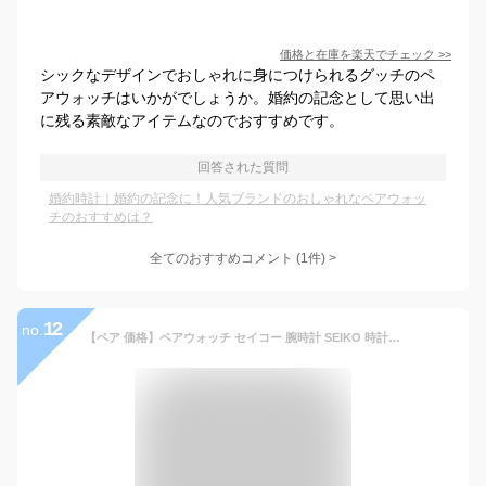
価格と在庫を
楽天
でチェック
>>
シックなデザインでおしゃれに身につけられるグッチのペ
アウォッチはいかがでしょうか。婚約の記念として思い出
に残る素敵なアイテムなのでおすすめです。
回答された質問
婚約時計｜婚約の記念に！人気ブランドのおしゃれなペアウォッ
チのおすすめは？
全てのおすすめコメント
(
1
件)
>
12
no.
【ペア 価格】ペアウォッチ セイコー 腕時計 SEIKO 時計 セイコー時計 メンズ レディース 男性 女性 セット 夫婦 カップル 恋人 パートナー 夫 妻 お揃い 電波時計 ソーラー 電波 電波ソーラー 人気 ブランド プレゼント 人気 記念日 婚約 結婚記念日 祝い シンプル 防水