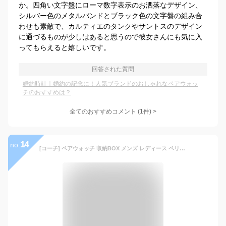
か。四角い文字盤にローマ数字表示のお洒落なデザイン、
シルバー色のメタルバンドとブラック色の文字盤の組み合
わせも素敵で、カルティエのタンクやサントスのデザイン
に通づるものが少しはあると思うので彼女さんにも気に入
ってもらえると嬉しいです。
回答された質問
婚約時計｜婚約の記念に！人気ブランドのおしゃれなペアウォッ
チのおすすめは？
全てのおすすめコメント
(
1
件)
>
14
no.
[コーチ] ペアウォッチ 収納BOX メンズ レディース ペリー シルバー ブラウン レザー 1450338814503388 腕時計 [並行輸入品]