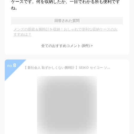
ケースです。何を収納したか、一目でわかる所も便利です
ね。
回答された質問
メンズの眼鏡＆腕時計を収納！おしゃれで便利な収納ケースのお
すすめは？
全てのおすすめコメント
(
8
件)
>
8
no.
【 新社会人 恥ずかしくない腕時計 】SEIKO セイコー ソーラー 電波 電波ソーラー ソーラー電波 腕時計 時計 ブランド メンズ 大人 かっこいい アナログ シンプル メタル メタルバンド シルバー 男性 男子 仕事 ビジネス 日付 カレンダー 社会人 プレゼント 記念日