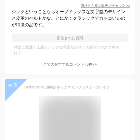
価格と在庫を
楽天
でチェック
>>
シックということならオーソドックスな文字盤のデザイン
と皮革のペルトかな。とにかくクラシックでカッコいいの
が特徴の品です。
回答された質問
紳士に最適！上品でシックな雰囲気のメンズ腕時計のおすすめ
は？
全てのおすすめコメント
(
6
件)
>
3
no.
BEWISHOME 腕時計ボックス サングラスオーガナイザー 本物のガラストップ付き 6つの時計ケース 3つのスロット サングラスボックス メンズ 滑らかなフェイクレザー インテリア ブラウン SSH15Y