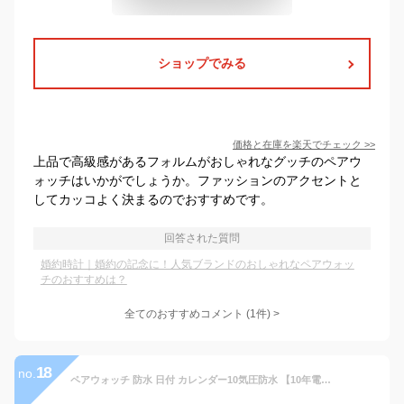
ショップでみる
価格と在庫を
楽天
でチェック
>>
上品で高級感があるフォルムがおしゃれなグッチのペアウ
ォッチはいかがでしょうか。ファッションのアクセントと
してカッコよく決まるのでおすすめです。
回答された質問
婚約時計｜婚約の記念に！人気ブランドのおしゃれなペアウォッ
チのおすすめは？
全てのおすすめコメント
(
1
件)
>
18
no.
ペアウォッチ 防水 日付 カレンダー10気圧防水 【10年電池ムーブ搭載】 おしゃれ 大人 フォーエバー カップル Forever Love 初恋 カップル 夫婦 プレゼント 人気 防水 高級感 おしゃれ ピンクゴールド シェル文字盤 ブランド ビジネス ラグジュアリー クリスタル