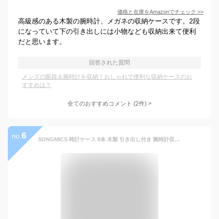
価格と在庫を
Amazon
でチェック
>>
高級感のある木製の腕時計、メガネの収納ケースです。2段
になっていて下の引き出しには小物なども収納出来て便利
だと思います。
回答された質問
メンズの眼鏡＆腕時計を収納！おしゃれで便利な収納ケースのお
すすめは？
全てのおすすめコメント
(
2
件)
>
6
no.
SONGMICS 時計ケース 8本 木製 引き出し付き 腕時計収納 コレクションケース 高級感 ジュエリーボックス 2段式 ウォッチ アクセサリー 父の日プレゼント メンズ レディース お祝いギフト 送料無料(北海道 沖縄 離島など除く)