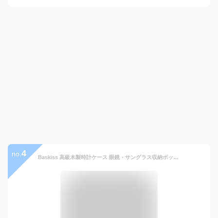
4
no.
Baskiss 高級木製時計ケース 眼鏡・サングラス収納ボックス 腕時計6本 サングラス3本 収納ボックス コレクションケース ジュエリーボックス