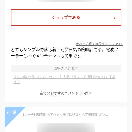
ショップでみる
価格と在庫を
楽天
でチェック
>>
とてもシンプルで落ち着いた雰囲気の腕時計です。電波ソ
ーラーなのでメンテナンスも簡単です。
回答された質問
【父の還暦祝いのプレゼント】人気ブランドの腕時計のおすすめ
は？
全てのおすすめコメント
(
36
件)
>
9
no.
[コーチ] 腕時計 ペアウォッチ 収納BOX ペア腕時計 メンズ レディース メタリックグレー シャンパンゴールド 革ベルト 1450315514503853 [並行輸入品]