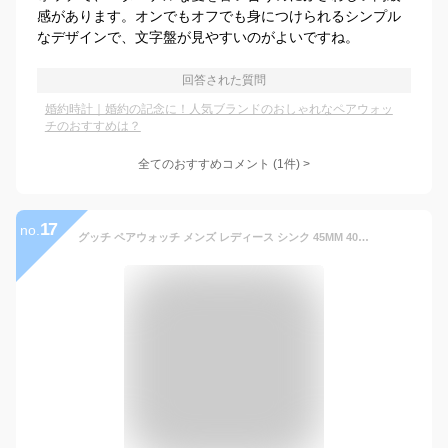
感があります。オンでもオフでも身につけられるシンプル
なデザインで、文字盤が見やすいのがよいですね。
回答された質問
婚約時計｜婚約の記念に！人気ブランドのおしゃれなペアウォッ
チのおすすめは？
全てのおすすめコメント
(
1
件)
>
17
no.
グッチ ペアウォッチ メンズ レディース シンク 45MM 40MM 腕時計 GG ロゴ カジュアル 存在感 機能性 軽量 GUCCI SYNC 誕生日 プレゼント クリスマス バレンタイン ホワイトデー