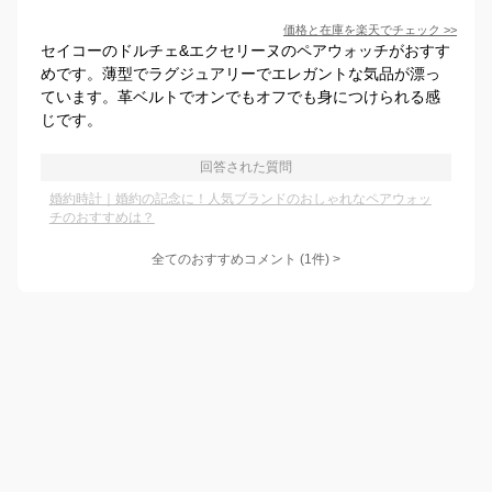
価格と在庫を
楽天
でチェック
>>
セイコーのドルチェ&エクセリーヌのペアウォッチがおすす
めです。薄型でラグジュアリーでエレガントな気品が漂っ
ています。革ベルトでオンでもオフでも身につけられる感
じです。
回答された質問
婚約時計｜婚約の記念に！人気ブランドのおしゃれなペアウォッ
チのおすすめは？
全てのおすすめコメント
(
1
件)
>