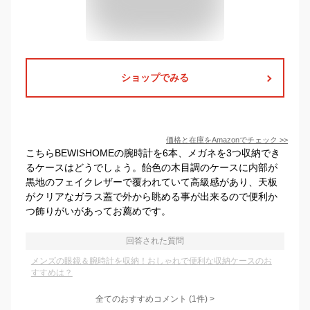
ショップでみる
価格と在庫を
Amazon
でチェック
>>
こちらBEWISHOMEの腕時計を6本、メガネを3つ収納でき
るケースはどうでしょう。飴色の木目調のケースに内部が
黒地のフェイクレザーで覆われていて高級感があり、天板
がクリアなガラス蓋で外から眺める事が出来るので便利か
つ飾りがいがあってお薦めです。
回答された質問
メンズの眼鏡＆腕時計を収納！おしゃれで便利な収納ケースのお
すすめは？
全てのおすすめコメント
(
1
件)
>