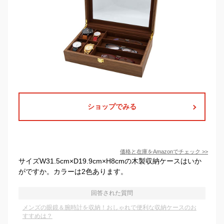
ショップでみる
価格と在庫を
Amazon
でチェック
>>
サイズW31.5cm×D19.9cm×H8cmの木製収納ケースはいか
がですか。カラーは2色あります。
回答された質問
メンズの眼鏡＆腕時計を収納！おしゃれで便利な収納ケースのお
すすめは？