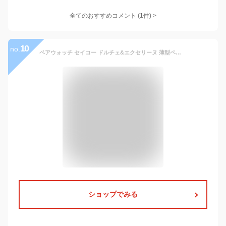
全てのおすすめコメント
(
1
件)
>
10
no.
ペアウォッチ セイコー ドルチェ&エクセリーヌ 薄型ペアウォッチ革ベルト SEIKO SACM150-SWDL160 [121,0] 電池式クオーツ腕時計 ペア カップル ウォッチ ブランド ギフト ペア腕時計 お祝い 米寿 喜寿 還暦 記念品 革ベルト
ショップでみる