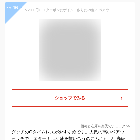
16
no.
＼2000円OFFクーポンにポイントさらに+9倍／ ペアウォッチ グッチ Gタイムレス メンズ レディース 腕時計 GUCCI ペア 時計 シルバー ギフト プレゼント 実用的
ショップでみる
価格と在庫を
楽天
でチェック
>>
グッチのGタイムレスがおすすめです。人気の高いペアウ
ォッチで、エターナルな愛を誓い合うのにふさわしい高級