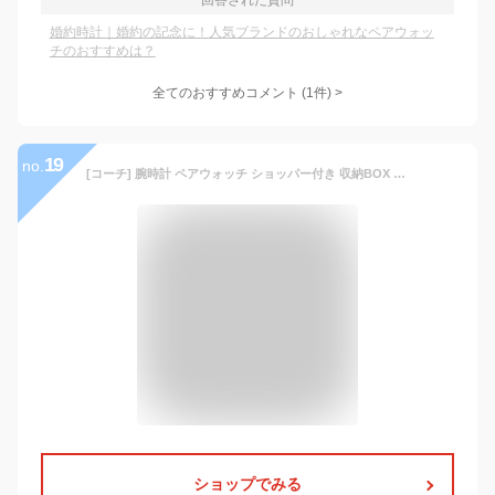
回答された質問
婚約時計｜婚約の記念に！人気ブランドのおしゃれなペアウォッ
チのおすすめは？
全てのおすすめコメント
(
1
件)
>
19
no.
[コーチ] 腕時計 ペアウォッチ ショッパー付き 収納BOX メンズ レディース 革ベルト レザー 1450315514503853-sp [並行輸入品]
ショップでみる