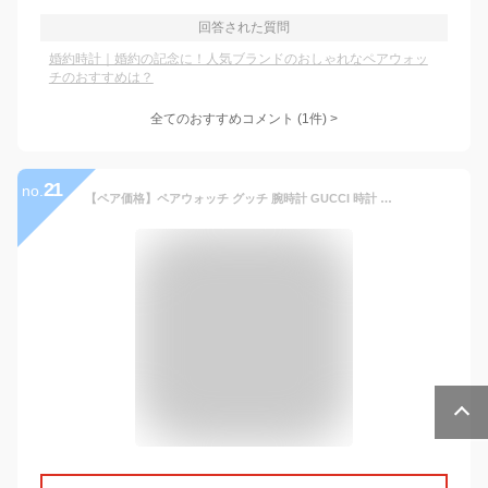
回答された質問
婚約時計｜婚約の記念に！人気ブランドのおしゃれなペアウォッ
チのおすすめは？
全てのおすすめコメント
(
1
件)
>
21
no.
【ペア価格】ペアウォッチ グッチ 腕時計 GUCCI 時計 シンク SYNC メンズ レディース 男性 女性 セット 人気 ブランド レッド 赤 派手 おしゃれ ラバー ベルト 恋人 カップル ペア ペアルック おそろい 彼女 彼氏 夫婦 結婚 記念日 誕生日 プレゼント ギフト【watchbeauty3】