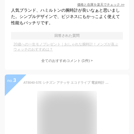
価格と在庫を
楽天
でチェック
>>
人気ブランド、ハミルトンの腕時計が良いなぁと思いまし
た。シンプルデザインで、ビジネスにもかっこよく使えて
性能もバッチリです。
回答された質問
20歳への一生モノプレゼント｜おしゃれな腕時計！メンズが喜ぶ
ウォッチのおすすめは？
全てのおすすめコメント
(
1
件)
>
3
no.
AT8040-57E シチズン アテッサ エコドライブ 電波時計 メンズ 腕時計 ブランド チタン クロノグラフ CITIZEN ATTESA ブラック 黒 時計 記念品 プレゼント ギフト