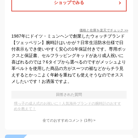
ショップでみる
価格と在庫を
楽天
でチェック
>>
1987年にドイツ・ミュンヘンで創業したウォッチブランド
【ツェッペリン】腕時計はいかが？日常生活防水仕様で日
付表示もでき使いやすく安心の1年保証付きです。専用ボッ
クスと保証書、セルフラッピングキッドがあり成人祝いに
喜ばれるのでは？6タイプから選べるのですがメッシュより
革ベルトを使用した商品の方がスーツの裾などからチラ見
えするとかっこよく年齢を重ねても使えそうなのでオスス
メしたいです！お洒落ですよ。
回答された質問
甥っ子の成人式のお祝いに！人気海外ブランドの腕時計のおすす
めを教えて！
全てのおすすめコメント
(
1
件)
>