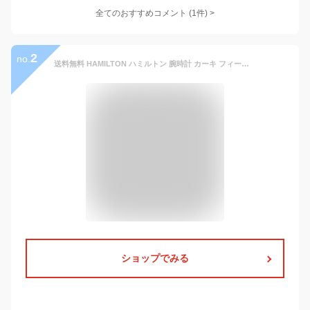
全てのおすすめコメント
(
1
件)
>
2
no.
送料無料 HAMILTON ハミルトン 腕時計 カーキ フィールドオート38mm ステンレスブレスH70455133 国内正規品 メンズ 防水 機械式自動巻 ブラック シースルーバック KHAKI オート ギフト 誕生日 プレゼント 男性
ショップでみる