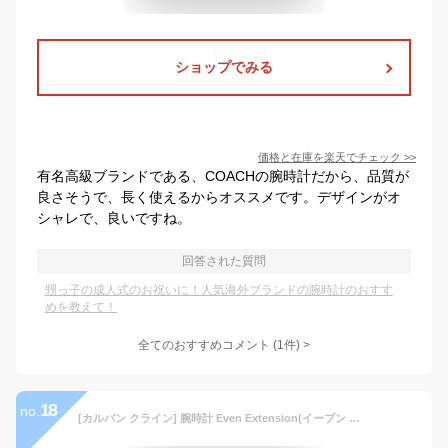
ショップでみる
価格と在庫を
楽天
でチェック
>>
有名高級ブランドである、COACHの腕時計だから、品質が
良さそうで、長く使えるからオススメです。デザインがオ
シャレで、良いですね。
回答された質問
甥っ子の成人式のお祝いに！人気海外ブランドの腕時計のおすす
めを教えて！
全てのおすすめコメント
(
1
件)
>
18
no.
[カルバン クライン] 腕時計 Even Extension(イーブン エクステンション) 2針 K7B21126 メンズ 正規輸入品 シルバー