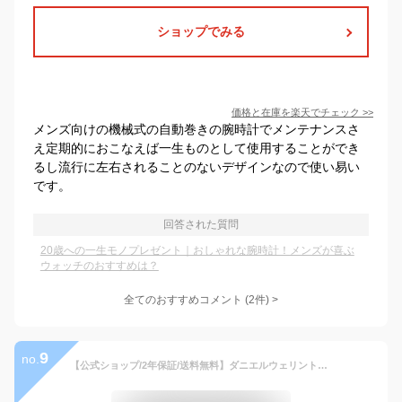
ショップでみる
価格と在庫を
楽天
でチェック
>>
メンズ向けの機械式の自動巻きの腕時計でメンテナンスさ
え定期的におこなえば一生ものとして使用することができ
るし流行に左右されることのないデザインなので使い易い
です。
回答された質問
20歳への一生モノプレゼント｜おしゃれな腕時計！メンズが喜ぶ
ウォッチのおすすめは？
全てのおすすめコメント
(
2
件)
>
9
no.
【公式ショップ/2年保証/送料無料】ダニエルウェリントン DW 腕時計 メンズ Iconic Link Automatic 40mm 時計 ウオッチ ブランド おしゃれ 人気 ビジネス 自動巻き腕時計 夜光 防水 オートマチック メタル シルバー 彼氏 プレゼント ギフト