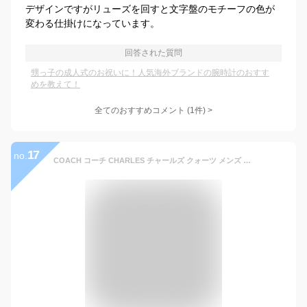
デザインですがリューズを回すと文字盤のモチーフの色が
変わる仕掛けになっています。
回答された質問
甥っ子の成人式のお祝いに！人気海外ブランドの腕時計のおすす
めを教えて！
全てのおすすめコメント
(
1
件)
>
17
no.
COACH コーチ CHARLES チャールズ クォーツ メンズ ブラック 14602634 時計 腕時計 高級腕時計 ブランド