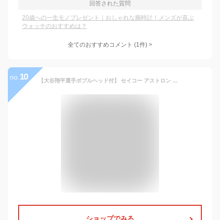
回答された質問
20歳への一生モノプレゼント｜おしゃれな腕時計！メンズが喜ぶ
ウォッチのおすすめは？
全てのおすすめコメント
(
1
件)
>
10
no.
【大谷翔平選手ボブルヘッド付】 セイコー アストロン ネクスター ワールドタイム 日本製 電波ソーラー メンズ 腕時計 ブランド SBXY039 SEIKO ASTRON ブラック 成人祝い プレゼント ギフト
ショップでみる