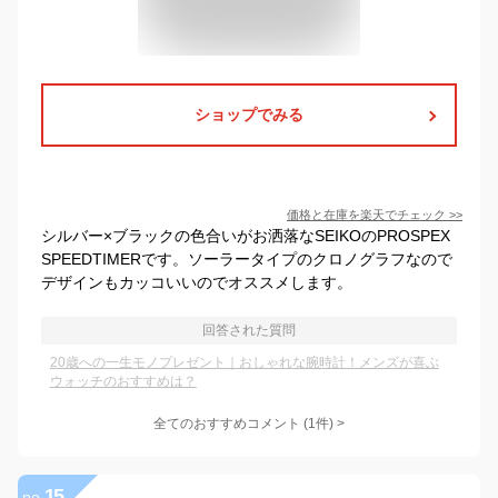
ショップでみる
価格と在庫を
楽天
でチェック
>>
シルバー×ブラックの色合いがお洒落なSEIKOのPROSPEX
SPEEDTIMERです。ソーラータイプのクロノグラフなので
デザインもカッコいいのでオススメします。
回答された質問
20歳への一生モノプレゼント｜おしゃれな腕時計！メンズが喜ぶ
ウォッチのおすすめは？
全てのおすすめコメント
(
1
件)
>
15
no.