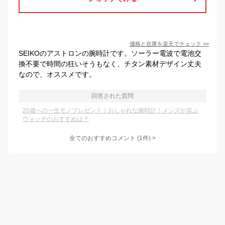
価格と在庫を
楽天
でチェック
>>
SEIKOのアストロンの腕時計です。ソーラー電波で電池交
換不要で時間の狂いそうもなく、チタン素材デザイン丈夫
なので、オススメです。
回答された質問
20歳への一生モノプレゼント｜おしゃれな腕時計！メンズが喜ぶ
ウォッチのおすすめは？
全てのおすすめコメント
(
1
件)
>