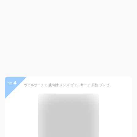
4
no.
ヴェルサーチェ 腕時計 メンズ ヴェルサーチ 男性 プレゼント 時計 青文字盤 革ベルト ブラウン 実用的 ギフト ハイブランド 30代 40代 50代 記念日 誕生日 おしゃれ シンプル クリスマス プレゼント