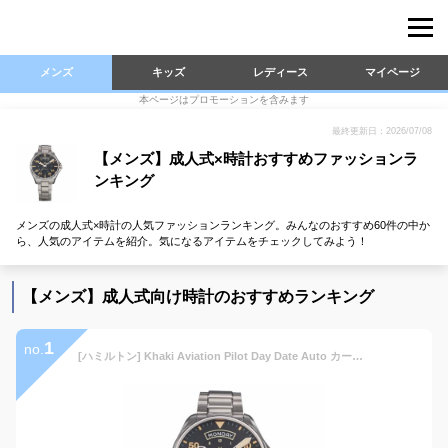
メンズ
キッズ
レディース
マイページ
本ページはプロモーションを含みます
最終更新日：2026/07/08
【メンズ】成人式×時計おすすめファッションラ
ンキング
メンズの成人式×時計の人気ファッションランキング。みんなのおすすめ60件の中か
ら、人気のアイテムを紹介。気になるアイテムをチェックしてみよう！
【メンズ】成人式向け時計のおすすめランキング
1
no.
[ハミルトン] Khaki Aviation Pilot Day Date Auto カーキ アビエーション ブラック 文字盤 ステンレススチール サファイヤガラス 自動巻 Automatic 42MM スイス ブランド 時計 腕時計 H64645131 メンズ シルバー [並行輸入品]