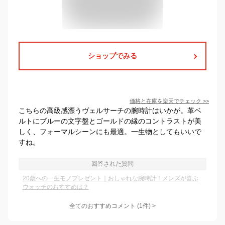
ショップでみる
価格と在庫を
楽天
でチェック
>>
こちらの高級感漂うヴェルサーチの腕時計はいかが。革ベ
ルトにブルーの文字盤とゴールドの縁のコントラストが美
しく、フォーマルシーンにも最適。一生物としてもいいで
すね。
回答された質問
20歳への一生モノプレゼント｜おしゃれな腕時計！メンズが喜ぶ
ウォッチのおすすめは？
全てのおすすめコメント
(
1
件)
>