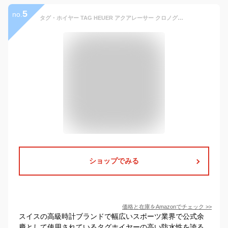
5
no.
タグ・ホイヤー TAG HEUER アクアレーサー クロノグラフ CAY1110.BA0927 ブラック文字盤 腕時計 メンズ (CAY1110BA0927) [並行輸入品]
ショップでみる
価格と在庫を
Amazon
でチェック
>>
スイスの高級時計ブランドで幅広いスポーツ業界で公式余
慶として使用されているタグホイヤーの高い防水性を誇る