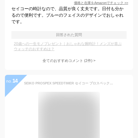
価格と在庫を
Amazon
でチェック
>>
セイコーの時計なので、品質が良く丈夫です。日付も分か
るので便利です。ブルーのフェイスのデザインでおしゃれ
です。
回答された質問
20歳への一生モノプレゼント｜おしゃれな腕時計！メンズが喜ぶ
ウォッチのおすすめは？
全てのおすすめコメント
(
2
件)
>
14
no.
SEIKO PROSPEX SPEEDTIMER セイコー プロスペックス スピードタイマー 腕時計 時計 クロノグラフ ソーラー アナログ SBDL095 銀 シルバー メンズ 誕生日プレゼント 男性 成人式 お祝い 彼氏 旦那 夫 友達 ギフト