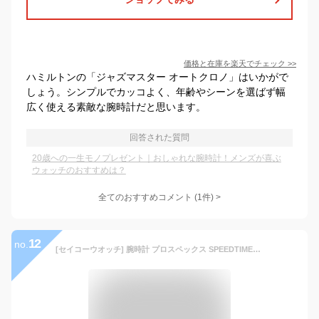
価格と在庫を
楽天
でチェック
>>
ハミルトンの「ジャズマスター オートクロノ」はいかがで
しょう。シンプルでカッコよく、年齢やシーンを選ばず幅
広く使える素敵な腕時計だと思います。
回答された質問
20歳への一生モノプレゼント｜おしゃれな腕時計！メンズが喜ぶ
ウォッチのおすすめは？
全てのおすすめコメント
(
1
件)
>
12
no.
[セイコーウオッチ] 腕時計 プロスペックス SPEEDTIMER ソーラークロノグラフ Large SBDL097 メンズ シルバー