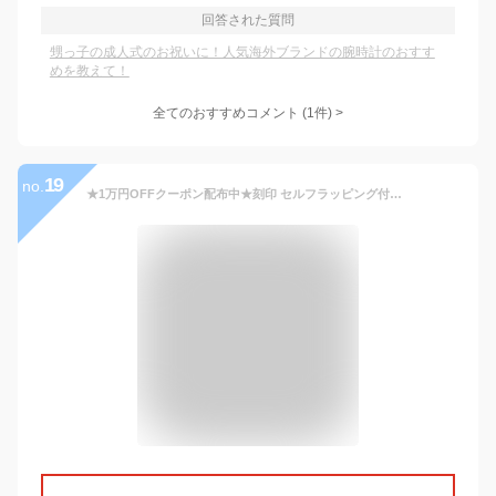
回答された質問
甥っ子の成人式のお祝いに！人気海外ブランドの腕時計のおすす
めを教えて！
全てのおすすめコメント
(
1
件)
>
19
no.
★1万円OFFクーポン配布中★刻印 セルフラッピング付き ツェッペリン 腕時計 メンズ 40MM LZ129 HINDENBURG ヒンデンブルク 7036 7038 選べる6type ZEPPELIN 時計 多機能 ムーンフェイズ 男性 彼氏 旦那 息子 お父さん 誕生日 プレゼント