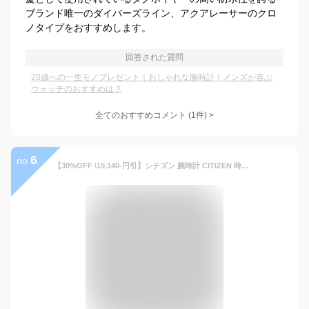
ブランド唯一のダイバーズライン、アクアレーサーのクロ
ノタイプをおすすめします。
回答された質問
20歳への一生モノプレゼント｜おしゃれな腕時計！メンズが喜ぶ
ウォッチのおすすめは？
全てのおすすめコメント
(
1
件)
>
6
no.
【30%OFF \19,140-円引】シチズン 腕時計 CITIZEN 時計 シチズンコレクション ツヨサ コレクション TSUYOSA Collection メンズ 男性 プレゼント ギフト 夫 彼氏 父親 父 お父さん 機械式 自動巻き 自動巻 メカ 裏スケ スケルトン メタル バンド 人気 ブランド ブランド