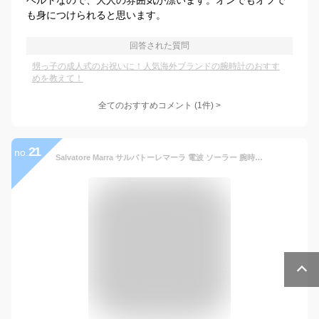
ベルトなので、大人の雰囲気が漂います。オンでもオフで
も身につけられると思います。
回答された質問
甥っ子の成人式のお祝いに！人気海外ブランドの腕時計のおすす
めを教えて！
全てのおすすめコメント
(
1
件)
>
21
no.
Salvatore Marra サルバトーレマーラ 電波 ソーラー 腕時計 メンズ クロノグラフ クロノ 電波受信 10気圧防水 ステンレス×ラバー コンビベルト ウォッチ SM16110