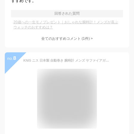
すすめです。
回答された質問
20歳への一生モノプレゼント｜おしゃれな腕時計！メンズが喜ぶ
ウォッチのおすすめは？
全てのおすすめコメント
(
1
件)
>
8
no.
KNIS ニス 日本製 自動巻き 腕時計 メンズ サファイアガラス ステンレスベルト 10気圧防水 機械式 人気 ブランド ギフト プレゼント メイドインジャパン KN001