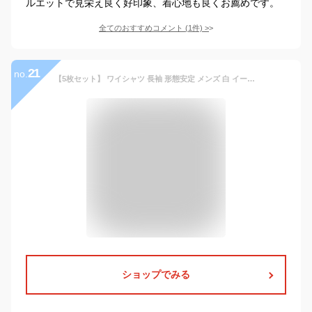
ルエットで見栄え良く好印象、着心地も良くお薦めです。
全てのおすすめコメント
(
1
件)
>
21
no.
【5枚セット】 ワイシャツ 長袖 形態安定 メンズ 白 イージーケア Yシャツ カッターシャツ ホワイト ドレスシャツ 大きいサイズ オフィス シャツ ビジネスシャツ 冠婚葬祭 制服 就活 レギュラーカラー CARPENTARIA [R12S5R101]
ショップでみる