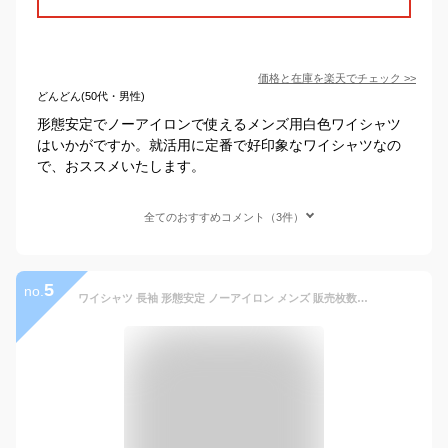
価格と在庫を
楽天
でチェック
>>
どんどん(50代・男性)
形態安定でノーアイロンで使えるメンズ用白色ワイシャツ
はいかがですか。就活用に定番で好印象なワイシャツなの
で、おススメいたします。
全てのおすすめコメント（3件）
5
no.
ワイシャツ 長袖 形態安定 ノーアイロン メンズ 販売枚数10万枚越えの超形態安定 綿100％ Yシャツ 形状記憶 形状安定 ノンアイロン カッターシャツ ビジネス 結婚式 仕事 ホワイト 白 ブルー 無地 就活 おしゃれ 春夏