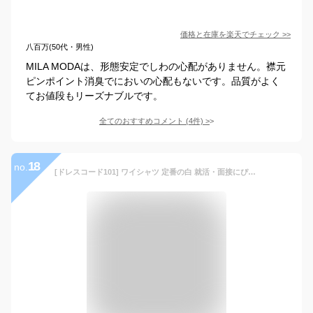
価格と在庫を
楽天
でチェック
>>
八百万(50代・男性)
MILA MODAは、形態安定でしわの心配がありません。襟元
ピンポイント消臭でにおいの心配もないです。品質がよく
てお値段もリーズナブルです。
全てのおすすめコメント
(
4
件)
>
18
no.
[ドレスコード101] ワイシャツ 定番の白 就活・面接にぴったり 新生活にも シーンを選ばないワイシャツ 長袖 3・5枚セット メンズ 綿混素材 イージーケアSET-SHDZ00 ボタンダウン 5枚 首回り43cm×裄丈86cm