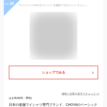
10
no.
ワイシャツ CHOYA Yシャツ 日清紡アポロコット チョーヤシャツ メンズ 長袖ドレスシャツ 綿100% 形態安定 ホワイト 白ブロード レギュラーカラー チョウヤシャツ 高級 上質 CHOYA SHIRT FACTORY(cfd000-100) 就活 冠婚葬祭 【review】 2210ft 2212de
ショップでみる
価格と在庫を
楽天
でチェック
>>
はま玲(60代・男性)
日本の老舗ワイシャツ専門ブランド、CHOYAのベーシック