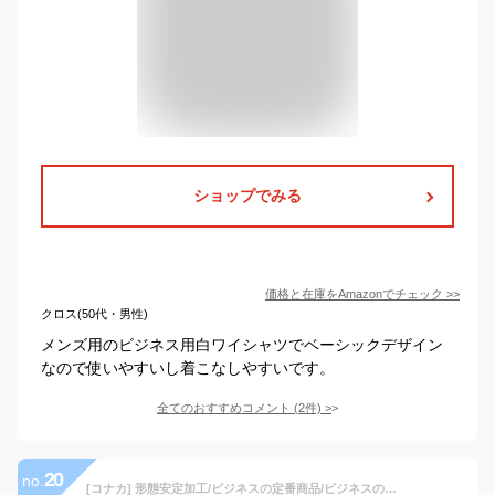
ショップでみる
価格と在庫を
Amazon
でチェック
>>
クロス(50代・男性)
メンズ用のビジネス用白ワイシャツでベーシックデザイン
なので使いやすいし着こなしやすいです。
全てのおすすめコメント
(
2
件)
>
20
no.
[コナカ] 形態安定加工/ビジネスの定番商品/ビジネスの定番商品/オールシーズン/スリムフィット【たるみが出ないシルエット】/【レギュラーカラー】/メンズワイシャツ YS-JP-BLACK-白定番 白無地/長袖/メンズワイシャツ KZ_YS-JPS68007-19 首回 37-80cm (日本サイズS相当)