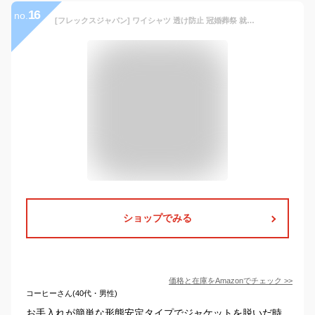
16
no.
[フレックスジャパン] ワイシャツ 透け防止 冠婚葬祭 就活 形態安定 長袖 EANP03 メンズ 白1 日本 41-78 (日本サイズL相当)
ショップでみる
価格と在庫を
Amazon
でチェック
>>
コーヒーさん(40代・男性)
お手入れが簡単な形態安定タイプでジャケットを脱いだ時