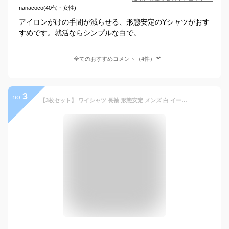
nanacoco(40代・女性)
アイロンがけの手間が減らせる、形態安定のYシャツがおす
すめです。就活ならシンプルな白で。
全てのおすすめコメント（4件）
3
no.
【3枚セット】 ワイシャツ 長袖 形態安定 メンズ 白 イージーケア Yシャツ カッターシャツ ホワイト ドレスシャツ 大きいサイズ オフィス シャツ ビジネスシャツ 冠婚葬祭 制服 就活 レギュラーカラー CARPENTARIA [R12S3R101]