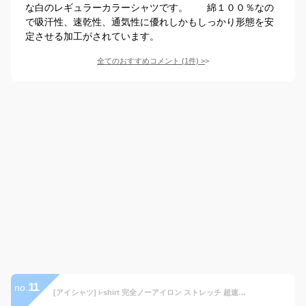
な白のレギュラーカラーシャツです。 綿１００％なの
で吸汗性、速乾性、通気性に優れしかもしっかり形態を安
定させる加工がされています。
全てのおすすめコメント
(
1
件)
>
11
no.
[アイシャツ] i-shirt 完全ノーアイロン ストレッチ 超速乾 レギュラーフィット 長袖 アイシャツ ワイシャツ メンズ ホワイト 無地 ハイゲージモデル 新レギュラーフィット 長袖レギュラーカラー M15120003701 LL84(首回り43cm×裄丈84cm)