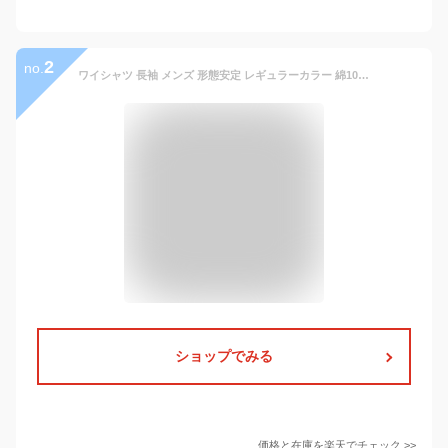
2
no.
ワイシャツ 長袖 メンズ 形態安定 レギュラーカラー 綿100% ドレスシャツ Yシャツ カッターシャツ ビジネスシャツ 白シャツ U.P renoma リクルート 就活 結婚式 レノマ 新生活 冠婚葬祭 就活 2301FTS 20par
ショップでみる
価格と在庫を
楽天
でチェック
>>