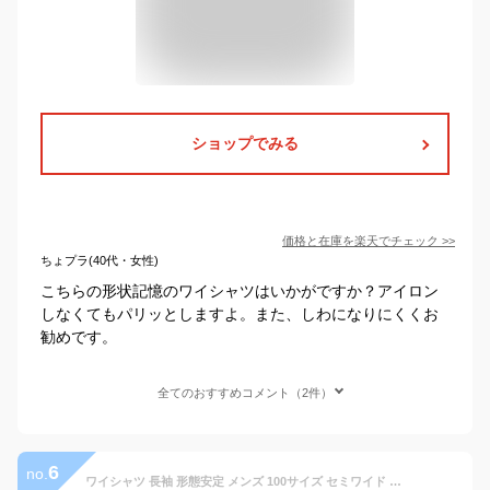
ショップでみる
価格と在庫を
楽天
でチェック
>>
ちょプラ(40代・女性)
こちらの形状記憶のワイシャツはいかがですか？アイロン
しなくてもパリッとしますよ。また、しわになりにくくお
勧めです。
全てのおすすめコメント（2件）
6
no.
ワイシャツ 長袖 形態安定 メンズ 100サイズ セミワイド 超形態安定 ノーアイロン 制菌 抗菌 防臭 Yシャツ カッターシャツ ビジネスシャツ シャツ 白シャツ 男性 3L 4L 5L CYGNUS 大きいサイズ 大きい 新生活 【review】 冠婚葬祭 就活