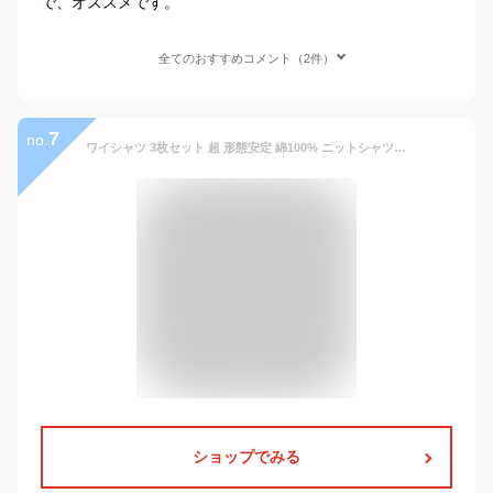
で、オススメです。
全てのおすすめコメント（2件）
7
no.
ワイシャツ 3枚セット 超 形態安定 綿100% ニットシャツ ノーアイロン メンズ 長袖 標準体 長袖ワイシャツ 形状記憶 形状安定 ノンアイロン セット 白 青 ホワイト Yシャツ カッターシャツ ドレスシャツ ビジネス 結婚式 仕事 おしゃれ 無地 通勤 就活 男性 秋冬 クールビズ
ショップでみる