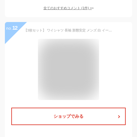
全てのおすすめコメント
(
1
件)
>
12
no.
【3枚セット】 ワイシャツ 長袖 形態安定 メンズ 白 イージーケア Yシャツ カッターシャツ ホワイト ドレスシャツ 大きいサイズ オフィス シャツ ビジネスシャツ 冠婚葬祭 制服 就活 ボタンダウン CARPENTARIA [R12S3B101]
ショップでみる