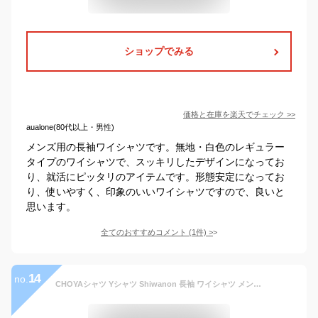
ショップでみる
価格と在庫を
楽天
でチェック
>>
aualone(80代以上・男性)
メンズ用の長袖ワイシャツです。無地・白色のレギュラー
タイプのワイシャツで、スッキリしたデザインになってお
り、就活にピッタリのアイテムです。形態安定になってお
り、使いやすく、印象のいいワイシャツですので、良いと
思います。
全てのおすすめコメント
(
1
件)
>
14
no.
CHOYAシャツ Yシャツ Shiwanon 長袖 ワイシャツ メンズ 形態安定 白ドビーストライプ ワイドカラーシャツお手入れ簡単 綿：50% ポリエステル：50% ホワイト SHIRT MAKER CHOYA(cmd343-200) 就活 冠婚葬祭