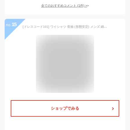
全てのおすすめコメント
(
1
件)
>
15
no.
[ドレスコード101] ワイシャツ 長袖 (形態安定) メンズ 綿混素材 定番 面接に最適 フォーマルにも 白シャツ レギュラー ワイド ボタンダウンSHDZ00 ボタンダウン ホワイト 首回り41×裄丈84 (日本サイズL相当)
ショップでみる