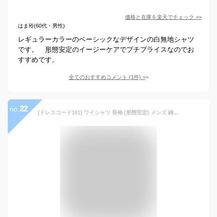
価格と在庫を
楽天
でチェック
>>
はま玲(60代・男性)
レギュラーカラーのベーシックなデザインの白無地シャツ
です。 形態安定のイージーケアでプチプライスなのでお
すすめです。
全てのおすすめコメント
(
1
件)
>
22
no.
[ドレスコード101] ワイシャツ 長袖 (形態安定) メンズ 綿混素材 定番 面接に最適 フォーマルにも 白シャツ レギュラー ワイド ボタンダウンSHDZ00 ワイドカラー ホワイト 首回り41×裄丈84 (日本サイズL相当)