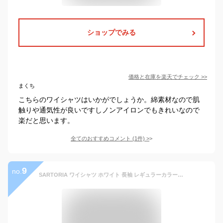
ショップでみる
価格と在庫を
楽天
でチェック
>>
まくち
こちらのワイシャツはいかがでしょうか。綿素材なので肌
触りや通気性が良いですしノンアイロンでもきれいなので
楽だと思います。
全てのおすすめコメント
(
1
件)
>
9
no.
SARTORIA ワイシャツ ホワイト 長袖 レギュラーカラー 無地 ブロード生地 ノーアイロン 形態安定 メンズ ストレッチ オーソドックス