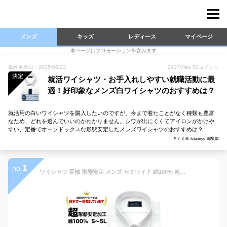
メンズ
キッズ
レディース
マイページ
本ページはプロモーションを含みます
最終更新日：2025/06/23
2437
View
52
コメント
決定
就活ワイシャツ・お手入れしやすい就職活動に最
適！好印象なメンズ白ワイシャツのおすすめは？
就活用の白いワイシャツを購入したいのですが、今まで着たことがなく種類も豊富
なため、どれを選んでいいのかわかりません。シワが出にくくてアイロンがかけや
すい、定番でオーソドックスな形態安定したメンズワイシャツのおすすめは？
キテミヨ-kitemiyo-編集部
1
no.
ワイシャツ 長袖 形態安定 メンズ セミワイド 綿100% 超形態安定 ノーアイロン シャツ 白シャツ リクルート 就活 冠婚葬祭 ORANTIS オランティス 新生活 【review】