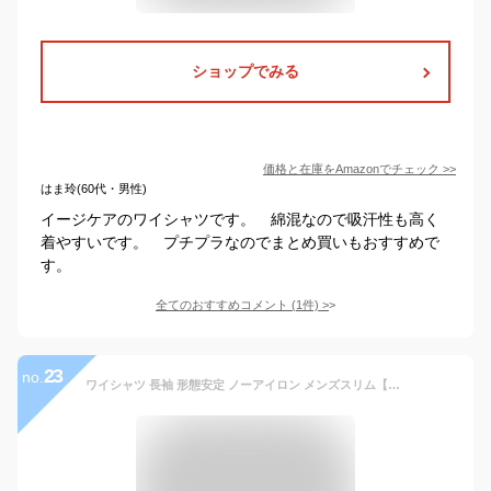
ショップでみる
価格と在庫を
Amazon
でチェック
>>
はま玲(60代・男性)
イージケアのワイシャツです。 綿混なので吸汗性も高く
着やすいです。 プチプラなのでまとめ買いもおすすめで
す。
全てのおすすめコメント
(
1
件)
>
23
no.
ワイシャツ 長袖 形態安定 ノーアイロン メンズスリム【洗濯後返品OK】綿100％ すっきりシルエット メンズ Yシャツ 形状記憶 形状安定 形態安定 カッターシャツ ビジネス 結婚式 就活 仕事 秋冬 ウォームビズ 細身体