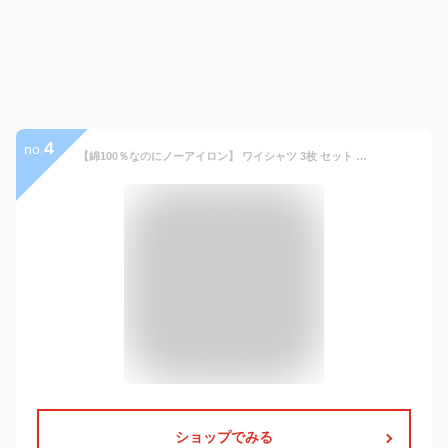
4
no.
【綿100％なのにノーアイロン】 ワイシャツ 3枚 セット 綿100% ノーアイロン メンズ ワイシャツ長袖 超形態安定 標準体 長袖ワイシャツ 形状記憶 形状安定 ノンアイロン 白 青 ホワイト カッターシャツ ビジネス 結婚式 仕事 おしゃれ 無地 男性 yシャツ 【洗濯後返品OK】
ショップでみる