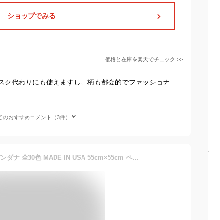
ショップでみる
価格と在庫を
楽天
でチェック
>>
スク代わりにも使えますし、柄も都会的でファッショナ
てのおすすめコメント（3件）
HAV-A-HANK ハバハンク バンダナ 全30色 MADE IN USA 55cm×55cm ペイズリー ヴィンテージ スカーフ ハンカチ アメリカ製 (2枚セット(55cm×55cm), (9201)ブラック/ホワイト)