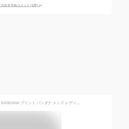
てのおすすめコメント
(
1
件)
>
CAMCO【カムコ】2 PRINT BANDANA プリント バンダナ メンズ レディース (男女兼用)