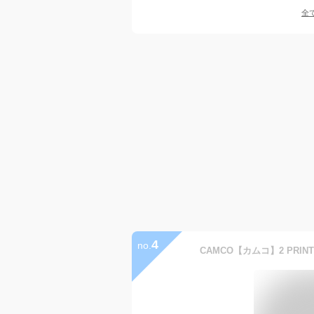
全
4
no.