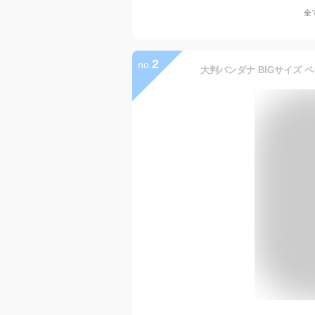
全
2
no.