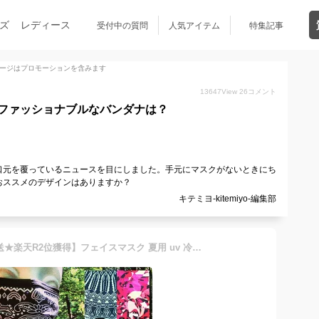
ズ
レディース
受付中の質問
人気アイテム
特集記事
ージはプロモーションを含みます
13647
View
26
コメント
ファッショナブルなバンダナは？
口元を覆っているニュースを目にしました。手元にマスクがないときにち
おススメのデザインはありますか？
キテミヨ-kitemiyo-編集部
【送料無料、当日、翌日発送★楽天R2位獲得】フェイスマスク 夏用 uv 冷感 ランニング バイク スポーツマスク 夏 ゴルフ 飛沫防止 スポーツ マスク 花粉症対策 バンダナ フィッシング フェイスガード バイカー ペイズリー サバゲー ネックウォーマー レディース メンズ