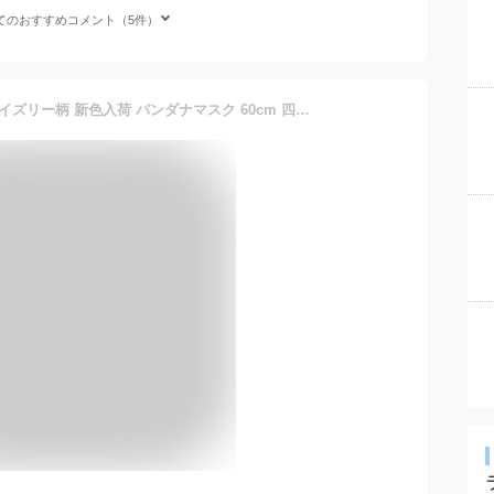
てのおすすめコメント（5件）
大判バンダナ BIGサイズ ペイズリー柄 新色入荷 バンダナマスク 60cm 四方 ha-301-306 ポイント消化 ハロウィン お揃い 衣装 メンズ レディース おしゃれ エスニック ハンカチ 帽子 大きいサイズ キッズ ターバン 室内帽子 ギフト プレゼント あす楽 即納