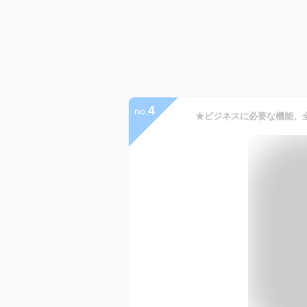
4
no.