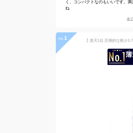
く、コンパクトなのもいいです。満
ね
全
1
no.