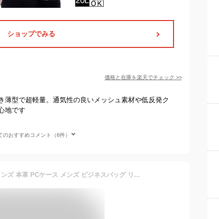
ショップでみる
価格と在庫を
楽天
でチェック
>>
き薄型で超軽量。通気性の良いメッシュ素材や低反発ク
心地です
てのおすすめコメント（6件）
BOPAI ビジネスリュック メンズ 本革 PCケース メンズ ビジネスバッグ リュック 拡張機能で使い勝手の良い 防犯 通勤 通学 出張 旅行 大容量 人気 おしゃれ 15.6インチ パソコン PCバッグ 急速充電USB3.0 Type-cポート ギフト プレゼント 贈り物 父の日 黒 革 即納