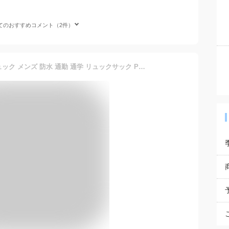
てのおすすめコメント（2件）
★4.56 あす楽 ビジネス リュック メンズ 防水 通勤 通学 リュックサック PC バッグ 大容量 パソコン 黒 ブラック A4 USB 20L 3WAY 人気 鞄 出張 おしゃれ 男性 男 15.6インチ ビジネスバッグ ブランド 50代 40代 通勤バッグ 撥水 型崩れしない