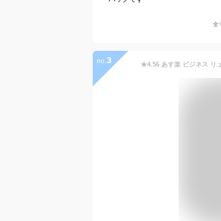
全
3
no.