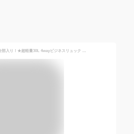
★ビジネスに必要な機能、全部入り！★超軽量30L 4wayビジネスリュック メンズ リュックサック ビジネスバッグ 大容量 リュック 【国内メーカー】防水 止水ファスナー 撥水加工 マチ拡張 通勤 バックパック 出張 旅行 通勤 通学 pc パソコン デイパック 頑丈 耐久性