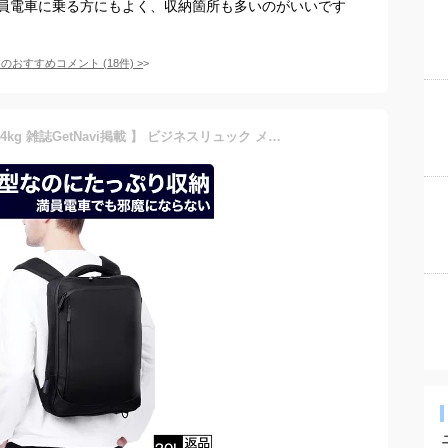
員電車に乗る方にもよく、収納箇所も多いのがいいです
てのおすすめコメント
(
18
件)
>
【 楽天1位 圧倒的な軽さ0.74kg 雑誌GetNavi掲載 】 ビジネスリュック メンズ 薄型 軽量 防水 3WAY 通勤 スーツ リュックサック バックパック ビジネス リュック カバン PC パソコン ビジネスバッグ 15.6インチ ブラック 黒 父の日 A4 20L crbelte ラッピング無料