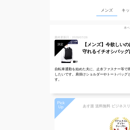
メンズ
キッ
本ペ
最終更新日：2026/07/26
【メンズ】今欲しいの
決定
守れるイチオシバッグ
自転車通勤を始めた夫に、止水ファスナー等で雨
したいです。肩掛けショルダーやトートバッグ
す。
Pick
Up