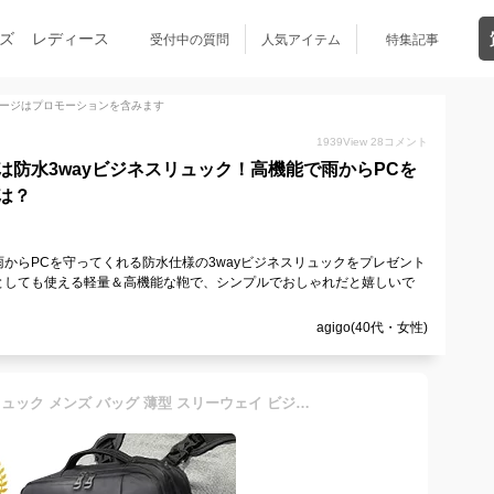
ズ
レディース
受付中の質問
人気アイテム
特集記事
ージはプロモーションを含みます
1939
View
28
コメント
は防水3wayビジネスリュック！高機能で雨からPCを
は？
からPCを守ってくれる防水仕様の3wayビジネスリュックをプレゼント
としても使える軽量＆高機能な鞄で、シンプルでおしゃれだと嬉しいで
agigo(40代・女性)
あす楽 送料無料 ビジネスリュック メンズ バッグ 薄型 スリーウェイ ビジネス 通勤 サック 薄マチ 黒 ブラック おしゃれ 込 込み スクエア 大容量 型 スタイリッシュ ギフト 薄い コンパクト カバン 薄型リュック 父の日 ビジネスバッグ