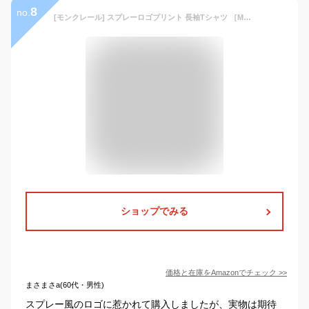
8
no.
[モンクレール] スプレーロゴプリント 長袖Tシャツ ［MC8D0000189AUG］ブラック / 1XL [並行輸入品]
ショップでみる
価格と在庫を
Amazon
でチェック
>>
まさまさa(60代・男性)
スプレー風のロゴに惹かれて購入しましたが、実物は期待