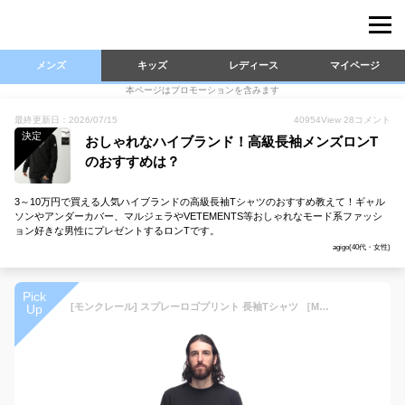
メンズ
キッズ
レディース
マイページ
本ページはプロモーションを含みます
最終更新日：2026/07/15
40954
View
28
コメント
決定
おしゃれなハイブランド！高級長袖メンズロンT
のおすすめは？
3～10万円で買える人気ハイブランドの高級長袖Tシャツのおすすめ教えて！ギャル
ソンやアンダーカバー、マルジェラやVETEMENTS等おしゃれなモード系ファッシ
ョン好きな男性にプレゼントするロンTです。
agigo(40代・女性)
Pick
[モンクレール] スプレーロゴプリント 長袖Tシャツ ［MC8D0000189AUG］ブラック / 1XL [並行輸入品]
Up