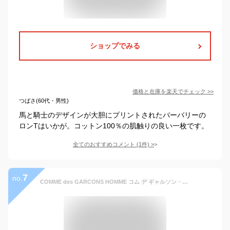
ショップでみる
価格と在庫を
楽天
でチェック
>>
つばさ(60代・男性)
馬と騎士のデザインが大胆にプリントされたバーバリーの
ロンTはいかが。コットン100％の肌触りの良い一枚です。
全てのおすすめコメント
(
1
件)
>
7
no.
COMME des GARCONS HOMME コム デ ギャルソン・オム シャツ 長袖 MM-0