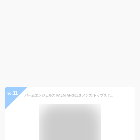
11
no.
パームエンジェルス PALM ANGELS メンズ トップス Tシャツ カットソー 長袖 ロゴ オーバーサイズ バックPALM ANGELSカーブロゴ・フロントネック部分ロゴ付き グレー 長袖Tシャツ PMAB001C99JER001 0801 (R44000) 221 春夏新作【送料無料】 【smtb-TK】