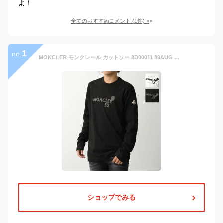
よ！
全てのおすすめコメント
(
1
件)
>
1
no.
MONCLER モンクレール カットソー 8D00011 89AUG メンズ 長袖Tシャツ ロンT コットン クルーネック フロッキープリント ロゴパッチ カラー2色
ショップでみる