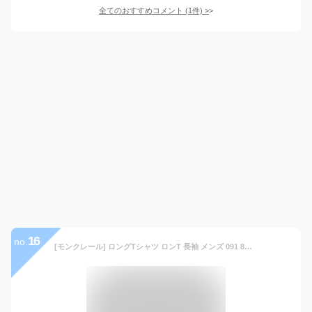
全てのおすすめコメント
(
1
件)
>
16
no.
[モンクレール] ロングTシャツ ロンT 長袖 メンズ 091 8D00003 8390T 999(ブラック) XL [並行輸入品]