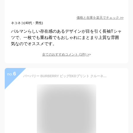
価格と在庫を
楽天
でチェック
>>
ネコネコ(40代・男性)
バルマンらしい存在感のあるデザインが目を引く長袖Tシャ
ツで、一枚でも重ね着でもおしゃれにまとまり上質な雰囲
気なのでオススメです。
全てのおすすめコメント
(
1
件)
>
6
no.
バーバリー BURBERRY ビッグEKDプリント クルーネック 長袖 Tシャツ BB8095157 ブランド メンズ 男性 トップス Tシャツ 長袖 ロンT sale_1_b