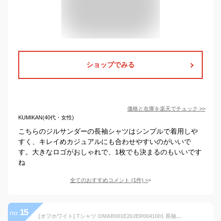
ショップでみる
価格と在庫を
楽天
でチェック
>>
KUMIKAN(40代・女性)
こちらのジルサンダーの長袖シャツはシンプルで着用しや
すく、キレイめカジュアルにも合わせやすいのがいいで
す。大きなロゴがおしゃれで、1枚でも決まるのもいいです
ね
全てのおすすめコメント
(
1
件)
>
15
no.
[オフホワイト] Tシャツ OMAB001E20JER0041001 長袖 ロンT メンズ S [並行輸入品]