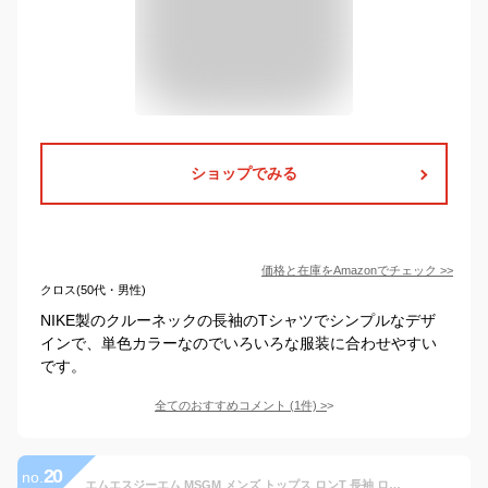
ショップでみる
価格と在庫を
Amazon
でチェック
>>
クロス(50代・男性)
NIKE製のクルーネックの長袖のTシャツでシンプルなデザ
インで、単色カラーなのでいろいろな服装に合わせやすい
です。
全てのおすすめコメント
(
1
件)
>
20
no.
エムエスジーエム MSGM メンズ トップス ロンT 長袖 ロゴ 2color フロントランゲージ刺繍・バックMSGMロゴ入りロングTシャツ 白/黒 2741MDM169 195797 01/99 (R36300) 91A【送料無料】 【smtb-TK】