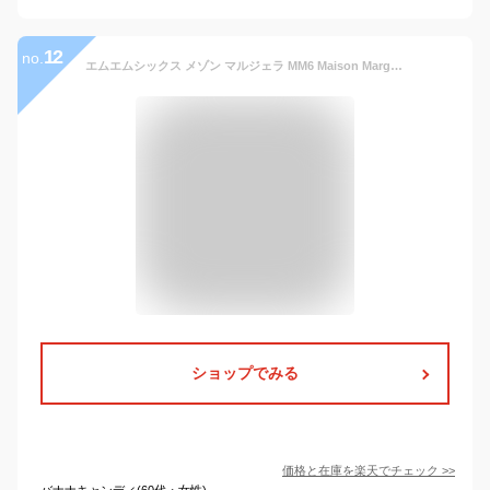
12
no.
エムエムシックス メゾン マルジェラ MM6 Maison Margiela ロゴプリント クルーネック 長袖 Tシャツ MM6GC0047S24312 ブランド メンズ 男性 トップス Tシャツ ロンT プリント コットン
ショップでみる
価格と在庫を
楽天
でチェック
>>
バナナキャンディ(60代・女性)