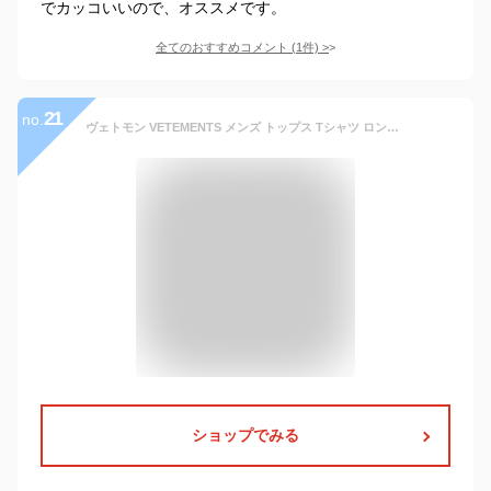
でカッコいいので、オススメです。
全てのおすすめコメント
(
1
件)
>
21
no.
ヴェトモン VETEMENTS メンズ トップス Tシャツ ロンT 長袖 ロゴ ※同デザインで白もあり スリーブ部分ロゴプリント バックネック部分VETEMENTS刺繍ロゴ ロングTシャツ ブラック UA53LS100B 1604 BLACK (R79200) 222 2022年秋冬新作 【送料無料】 【smtb-TK】
ショップでみる