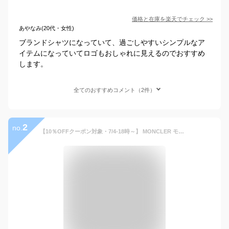
価格と在庫を
楽天
でチェック
>>
あやなみ(20代・女性)
ブランドシャツになっていて、過ごしやすいシンプルなア
イテムになっていてロゴもおしゃれに見えるのでおすすめ
します。
全てのおすすめコメント（2件）
2
no.
【10％OFFクーポン対象・7/4-18時～】 MONCLER モンクレール カットソー 8D00018 89AQX メンズ クルーネック コットン 長袖Tシャツ ロンT ロゴパッチ カラー2色【cp_ten】