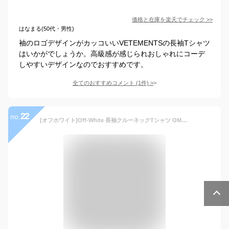
価格と在庫を
楽天
でチェック
>>
はなまる(50代・男性)
袖のロゴデザインがカッコいいVETEMENTSの長袖Tシャツ
はいかがでしょうか。高級感が感じられおしゃれにコーデ
しやすいデザインなのでおすすめです。
全てのおすすめコメント
(
1
件)
>
22
no.
[オフホワイト]Off-White 長袖クルーネックTシャツ OMAB001S21JER008 メンズ 1010 BLACK/BLACK sizeS [並行輸入品]