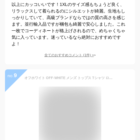
以上にカッコいいです！1XLのサイズ感もちょうど良く、
リラックスして着られるのにシルエットが綺麗。生地もし
っかりしていて、高級ブランドならではの質の高さを感じ
ます。並行輸入品ですが梱包も綺麗で安心しました。これ
一枚でコーディネートが格上げされるので、めちゃくちゃ
気に入っています。迷っているなら絶対におすすめです
よ！
全てのおすすめコメント
(
1
件)
>
9
no.
オフホワイト OFF-WHITE メンズ トップス Tシャツ ロンT 長袖 2color フロントOFF/STENCILアローロゴ入りコットンロングTシャツ ブラック/ホワイト OMAB001E 20JER004 1001/0125 (R41800) GB02A 秋冬【送料無料】 【smtb-TK】