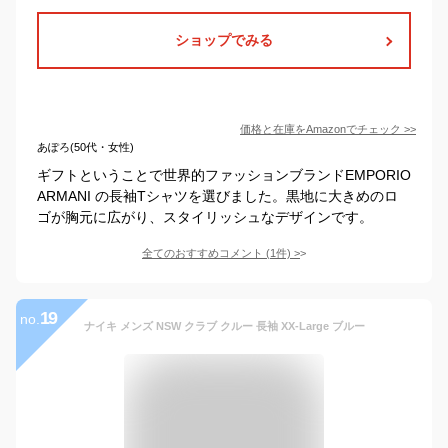
ショップでみる
価格と在庫を
Amazon
でチェック
>>
あぽろ(50代・女性)
ギフトということで世界的ファッションブランドEMPORIO
ARMANI の長袖Tシャツを選びました。黒地に大きめのロ
ゴが胸元に広がり、スタイリッシュなデザインです。
全てのおすすめコメント
(
1
件)
>
19
no.
ナイキ メンズ NSW クラブ クルー 長袖 XX-Large ブルー