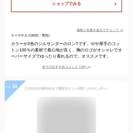
ショップでみる
価格と在庫を
楽天
でチェック
>>
ケーマサカズ(60代・男性)
カラーが2色のジルサンダーのロンTです。やや厚手のコッ
トン100％の素材で着心地が良く、胸のロゴがオシャレでオ
ーバーサイズでゆったり着れるので、オススメです。
全てのおすすめコメント
(
1
件)
>
14
no.
【7/15(火)23時59分まで限定ポイント5倍】ジルサンダー メンズ 長袖 男性 スウェット シャツ 白 トレーナー ロゴ ホワイト ブランド おしゃれ ブランドスウェット メンズスウェット スェット スゥエット スエット 高級 カジュアル J22GC0136J45148 JIL SANDER SSS