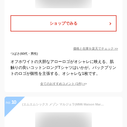
ショップでみる
価格と在庫を
楽天
でチェック
>>
つばさ(60代・男性)
オフホワイトの大胆なアローロゴがオシャレに映える、肌
触りの良いコットンロングTシャツはいかが。バックプリン
トのロゴが個性を主張する、オシャレな1枚です。
全てのおすすめコメント
(
1
件)
>
10
no.
(エムエムシックス メゾン マルジェラ)MM6 Maison Margiela ネックナンバーモチーフロゴ クルーネック 長袖 Tシャツ ［MM6GC0047S24312］ホワイト/M [並行輸入品]