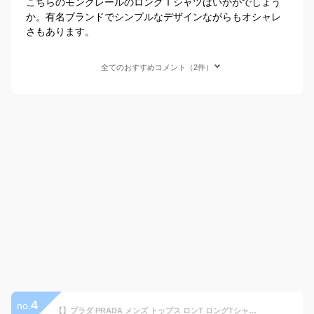
こちらのモンクレールのロングＴシャツはいかがでしょう
か。有名ブランドでシンプルなデザインながらもオシャレ
さもあります。
全てのおすすめコメント（2件）
4
no.
【】プラダ PRADA メンズ トップス ロンT ロングTシャツ 長袖 レフト裾ロゴ入りシンプルデザインロングスリーブTシャツ ブラック UJL409 BK70 NERO (R22800/R39800) 6S 秋冬 【送料無料】 【smtb-TK】