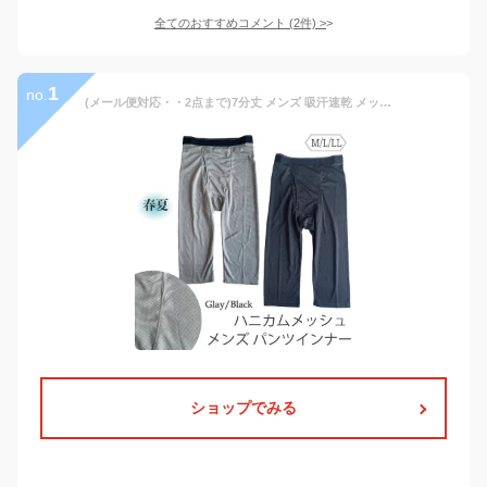
全てのおすすめコメント
(
2
件)
>
1
no.
(メール便対応・・2点まで)7分丈 メンズ 吸汗速乾 メッシュ パンツインナー 紳士sh13-446 すててこ ロンパン 夏 ボトム カラー
ショップでみる