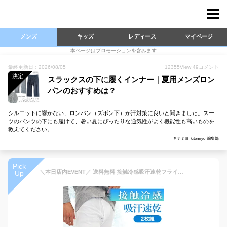
メンズ
キッズ
レディース
マイページ
本ページはプロモーションを含みます
最終更新日：2026/08/05
12355
View
49
コメント
決定
スラックスの下に履くインナー｜夏用メンズロン
パンのおすすめは？
シルエットに響かない、ロンパン（ズボン下）が汗対策に良いと聞きました。スー
ツのパンツの下にも履けて、暑い夏にぴったりな通気性がよく機能性も高いものを
教えてください。
キテミヨ-kitemiyo-編集部
Pick
＼本日店内EVENT／ 送料無料 接触冷感吸汗速乾フライス編メンズロンパン2枚組 インナー ボトムス 肌着 下着 ステテコ 股引 ももひき ズボン下 パッチ 猿股 7分丈 前開き 男性 紳士 薄手 夏 通気性 涼しい ストレッチ 無地 デイリー メール便
Up