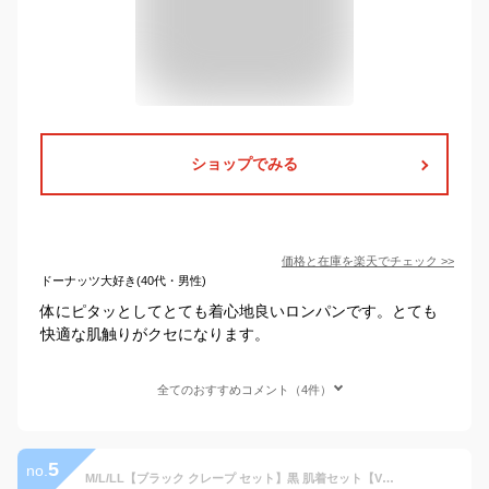
ショップでみる
価格と在庫を
楽天
でチェック
>>
ドーナッツ大好き(40代・男性)
体にピタッとしてとても着心地良いロンパンです。とても
快適な肌触りがクセになります。
全てのおすすめコメント（4件）
5
no.
M/L/LL【ブラック クレープ セット】黒 肌着セット【Vネックシャツ＆ステテコ】メール便不可★ブラッククレープ/ファッションステテコ/すててこ/メンズ/おしゃれ/ロンパン/綿100％中国製