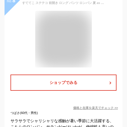
8
no.
すててこ ステテコ 前開き ロング パンツ ロンパン 夏 as 8031-53 サランダー ハーフパンツ 綿 冷感 涼感 クール 楊柳 吸水 速乾 接触冷感 涼しい ルームウェア リラックス 部屋着 ストレッチ 涼しい ソフト 柔らかい （06749）
ショップでみる
価格と在庫を
楽天
でチェック
>>
つばさ(60代・男性)
サラサラでシャリシャリな感触が暑い季節に大活躍する、
こちらのロンパン、サランだーはいかが。伸縮性も高いの