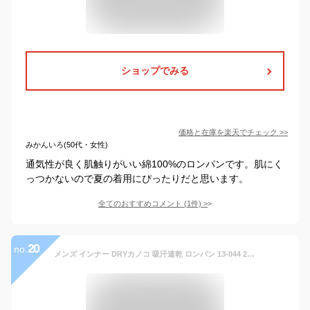
ショップでみる
価格と在庫を
楽天
でチェック
>>
みかんいろ(50代・女性)
通気性が良く肌触りがいい綿100%のロンパンです。肌にく
っつかないので夏の着用にぴったりだと思います。
全てのおすすめコメント
(
1
件)
>
20
no.
メンズ インナー DRYカノコ 吸汗速乾 ロンパン 13-044 2枚組 送料無料 鹿の子 ドライ dry ズボン下 ハーフ丈 ひざ下丈 紳士 下着 肌着 涼しい 夏 洗い替え（03837）