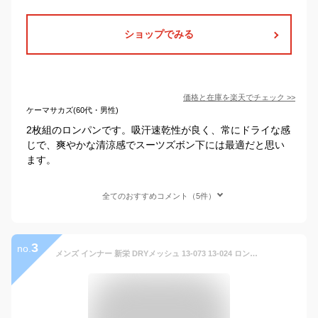
ショップでみる
価格と在庫を
楽天
でチェック
>>
ケーマサカズ(60代・男性)
2枚組のロンパンです。吸汗速乾性が良く、常にドライな感
じで、爽やかな清涼感でスーツズボン下には最適だと思い
ます。
全てのおすすめコメント（5件）
3
no.
メンズ インナー 新栄 DRYメッシュ 13-073 13-024 ロンパン 2枚組 送料無料 爽快メッシュ 吸汗速乾 抗菌防臭加工 綿混 ズボン下 紳士 肌着 パンツ (04429)