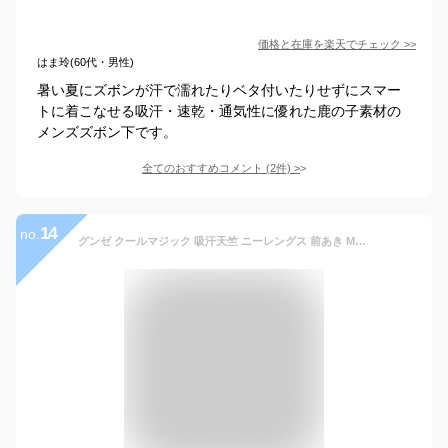
価格と在庫を
楽天
でチェック
>>
はま玲(60代・男性)
暑い夏にズボンが汗で濡れたりベタ付いたりせずにスマー
トに着こなせる吸汗・速乾・通気性に優れた鹿の子素材の
メンズズボン下です。
全てのおすすめコメント
(
2
件)
>
14
no.
グンゼ クールマジック 吸汗天竺 ニーレングス 前あき MC1807H M/L/LL