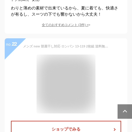
わりと薄めの素材で出来ているから、夏に着ても、快適さ
が有るし、スーツの下でも響かないから大丈夫！
全てのおすすめコメント
(
3
件)
>
22
no.
メンズ new 部屋干し対応 ロンパン 13-119 2枚組 送料無料 ロングパンツ フライス 部屋干し 消臭縫製糸 フラット 綿 制菌 消臭 パンツ 下着 紳士 アンダー 白パン（03859）
ショップでみる