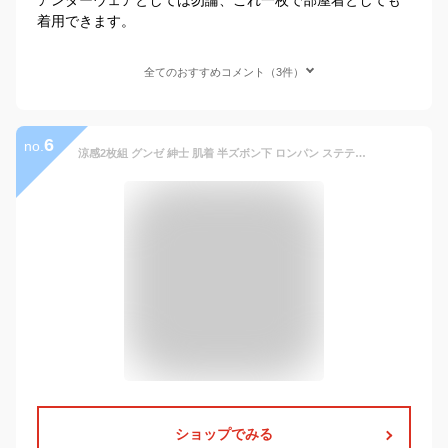
着用できます。
全てのおすすめコメント（3件）
6
no.
涼感2枚組 グンゼ 紳士 肌着 半ズボン下 ロンパン ステテコ RC2407D 吸汗速乾 紳士 メンズ インナー 肌着 下着 綿混 抗菌防臭加工 M/L/LL/3L
ショップでみる