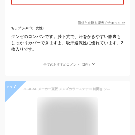
価格と在庫を
楽天
でチェック
>>
ちょプラ(40代・女性)
グンゼのロンパンです。膝下丈で、汗をかきやすい膝裏も
しっかりカバーできますよ。吸汗速乾性に優れています。2
枚入りです。
全てのおすすめコメント（2件）
7
no.
3L.4L.5L メーカー直販 メンズカラーステテコ 前開き シャレテコ ロンパン ウエスト2本ゴム 調整可能 綿 100% 楊柳 クレープ インナー 男性 通販 1枚ならメール便選択可