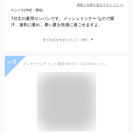
価格と在庫を
楽天
でチェック
>>
ケンバラ(70代・男性)
7分丈の夏用ロンパンです。メッシュインナー なので吸
汗、速乾に優れ、暑い夏を快適に過ごせますよ。
全てのおすすめコメント（6件）
2
no.
アンダーウェア メンズ 新栄 DRYカノコ 13-019 ロンパン 2枚組 送料無料 ハーフ丈 半ズボン下 鹿の子編み 夏用 サマーインナー ロングパンツ ステテコ 紳士下着 涼しい ドライインナー dry 吸汗速乾 薄地 薄手 (03837)