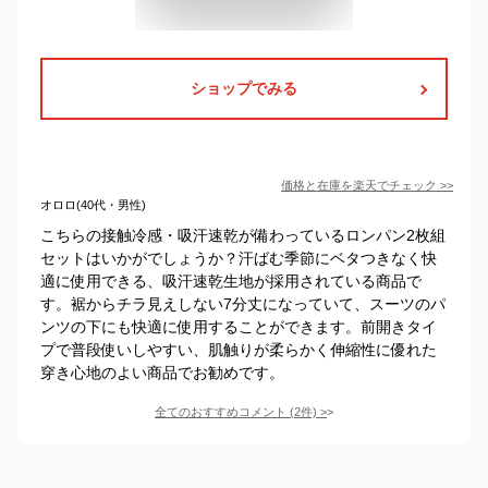
ショップでみる
価格と在庫を
楽天
でチェック
>>
オロロ(40代・男性)
こちらの接触冷感・吸汗速乾が備わっているロンパン2枚組
セットはいかがでしょうか？汗ばむ季節にベタつきなく快
適に使用できる、吸汗速乾生地が採用されている商品で
す。裾からチラ見えしない7分丈になっていて、スーツのパ
ンツの下にも快適に使用することができます。前開きタイ
プで普段使いしやすい、肌触りが柔らかく伸縮性に優れた
穿き心地のよい商品でお勧めです。
全てのおすすめコメント
(
2
件)
>