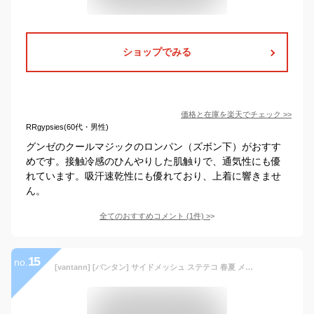
ショップでみる
価格と在庫を
楽天
でチェック
>>
RRgypsies(60代・男性)
グンゼのクールマジックのロンパン（ズボン下）がおすす
めです。接触冷感のひんやりした肌触りで、通気性にも優
れています。吸汗速乾性にも優れており、上着に響きませ
ん。
全てのおすすめコメント
(
1
件)
>
15
no.
[vantann] [バンタン] サイドメッシュ ステテコ 春夏 メンズ 前開き 7分丈 すててこ 吸汗速乾 下着 肌着 13-683 ビジネス ズボン下 M ブラック