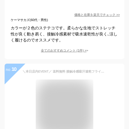
価格と在庫を
楽天
でチェック
>>
ケーマサカズ(60代・男性)
カラーが２色のステテコです。柔らかな生地でストレッチ
性が良く動き易く、接触冷感素材で吸水速乾性が良く､涼し
く履けるのでオススメです。
全てのおすすめコメント
(
1
件)
>
10
no.
＼本日店内EVENT／ 送料無料 接触冷感吸汗速乾フライス編メンズロンパン2枚組 インナー ボトムス 肌着 下着 ステテコ 股引 ももひき ズボン下 パッチ 猿股 7分丈 前開き 男性 紳士 薄手 夏 通気性 涼しい ストレッチ 無地 デイリー メール便