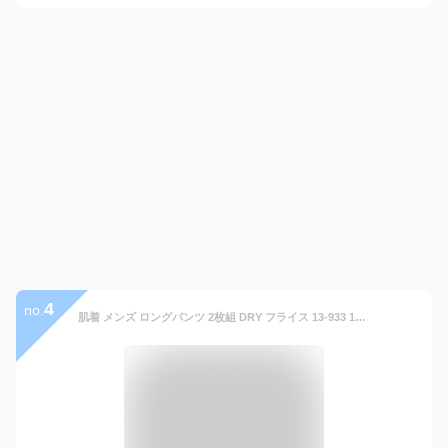
4
no.
肌着 メンズ ロングパンツ 2枚組 DRY フライス 13-933 13-014 新栄 送料無料 吸汗速乾 インナー 綿混 下着 ロンパン ズボン下 すててこ ももひき ソフト 薄地 夏(01620)