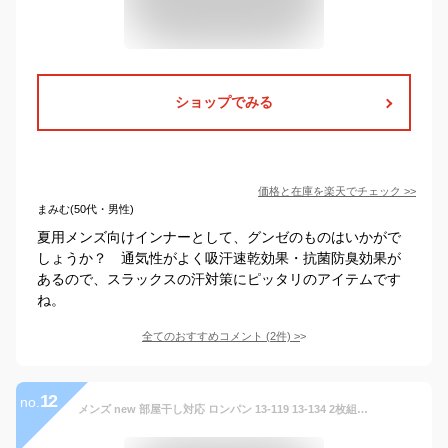
ショップでみる
価格と在庫を
楽天
でチェック
>>
まみむ(50代・男性)
夏用メンズ向けインナーとして、グンゼのものはいかがで
しょうか？ 通気性がよく吸汗速乾効果・抗菌防臭効果が
あるので、スラックスの汗対策にピッタリのアイテムです
ね。
全てのおすすめコメント
(
2
件)
>
12
no.
メンズ new 部屋干し対応 ロンパン 13-119 13-134 2枚組 送料無料 ロングパンツ フライス 部屋干し 消臭縫製糸 フラット 綿 制菌 消臭 パンツ 下着 紳士 アンダー 白パン（03859）