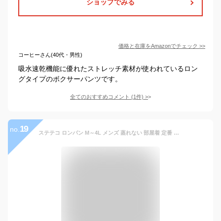
ショップでみる
価格と在庫を
Amazon
でチェック
>>
コーヒーさん(40代・男性)
吸水速乾機能に優れたストレッチ素材が使われているロン
グタイプのボクサーパンツです。
全てのおすすめコメント
(
1
件)
>
19
no.
ステテコ ロンパン M～4L メンズ 蒸れない 部屋着 定番 旅行 室内着 快適 プレゼントにも 綿100% コットン 和パンツ お買得 アソート 福袋 2枚セット