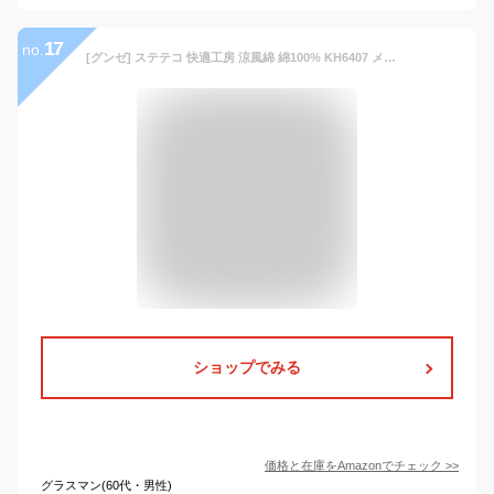
17
no.
[グンゼ] ステテコ 快適工房 涼風綿 綿100% KH6407 メンズ ホワイト 日本 M (日本サイズM相当)
ショップでみる
価格と在庫を
Amazon
でチェック
>>
グラスマン(60代・男性)