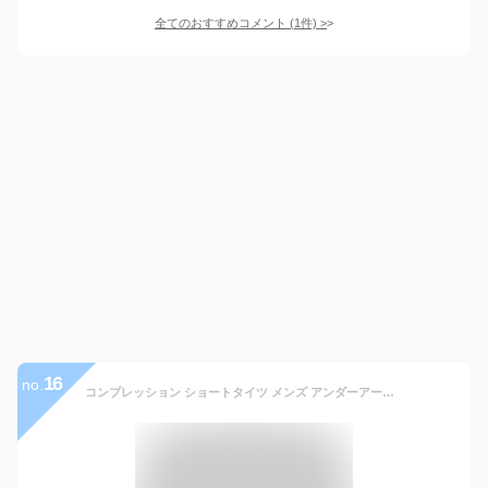
全てのおすすめコメント
(
1
件)
>
16
no.
コンプレッション ショートタイツ メンズ アンダーアーマー UNDER ARMOUR ヒートギア Armour/スポーツウェア インナーパンツ トレーニング ジム ランニンング フィットネス 男性 スパッツ パンツ ボトムス/1361596【返品不可】