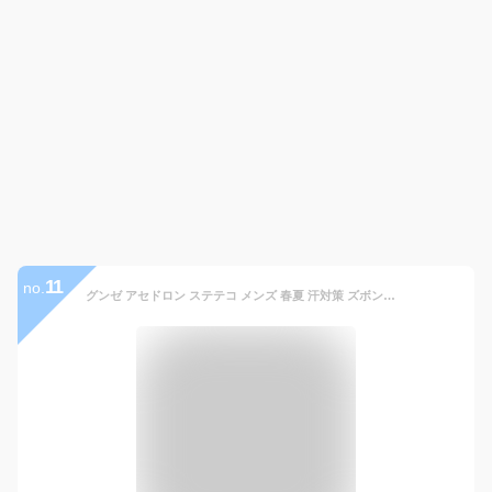
11
no.
グンゼ アセドロン ステテコ メンズ 春夏 汗対策 ズボン下 吸汗 速乾 汗ムレ 汗 ムレ 防止 汗冷え 吸放湿 抗菌 防臭 春 夏 秋 ニーレングス 男性 紳士 オフィス 仕事 GUNZE M L LL MCA707P