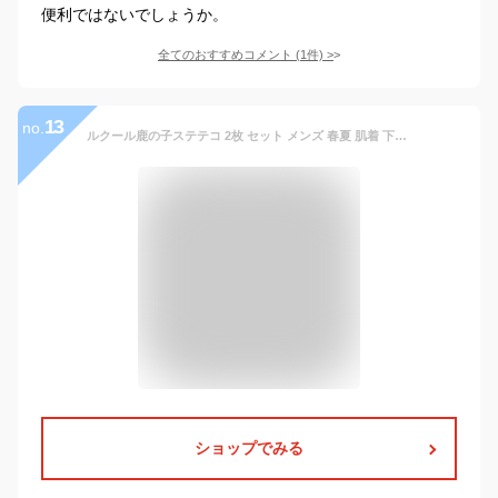
便利ではないでしょうか。
全てのおすすめコメント
(
1
件)
>
13
no.
ルクール鹿の子ステテコ 2枚 セット メンズ 春夏 肌着 下着 インナー 汗 ジミ 対策 消臭 吸汗 速乾 夏用 ロンパン ルームウェア 半 ズボン下 紳士 送料無料 男性 父の日 L0605E-E
ショップでみる