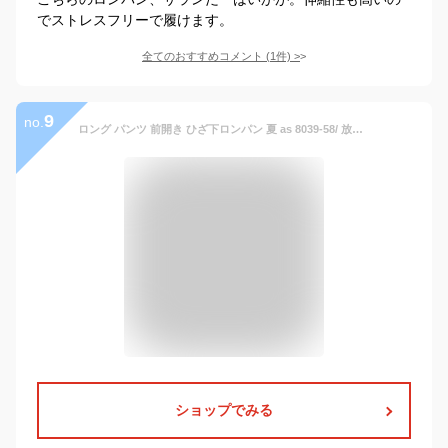
でストレスフリーで履けます。
全てのおすすめコメント
(
1
件)
>
9
no.
ロング パンツ 前開き ひざ下ロンパン 夏 as 8039-58/ 放熱 BOYD-X 放熱 すててこ タイツ ロンパン ステテコ ロングボクサー 冷感 涼感 クール 吸水 速乾 接触冷感 涼しい ストレッチ スポーツ 仕事 作業着 ワークウェア 涼しい ソフト 柔らかい クール繊維 （06568）
ショップでみる