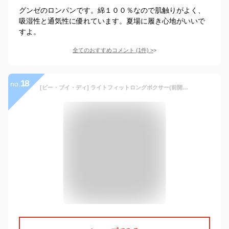
グンゼのロンパンです。綿１００％なので肌触りがよく、
吸湿性と通気性に優れています。夏場に履き心地がいいで
すよ。
全てのおすすめコメント
(
1
件)
>
18
no.
[ビー・ブイ・ディ] ライトフィットロングボクサー(前開き/直ばきOK) LIGHT FIT BOXER メンズ NV 日本 L (日本サイズL相当)