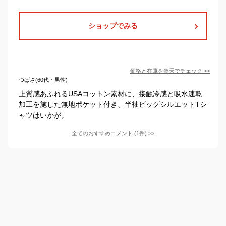
ショップでみる
価格と在庫を
楽天
でチェック
>>
つばさ(60代・男性)
上質感あふれるUSAコットン素材に、接触冷感と吸水速乾
加工を施した無地ポケット付き、半袖ビッグシルエットTシ
ャツはいかが。
全てのおすすめコメント
(
1
件)
>