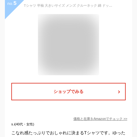
5
no.
Tシャツ 半袖 大きいサイズ メンズ クルーネック 綿 ドッグタウン 春夏服 カジュアル カットソー トップス おしゃれ シンプル 柔らかい ゆったり 肌着 快適 吸水速乾 XL-6XL
ショップでみる
価格と在庫を
Amazon
でチェック
>>
s.i(40代・女性)
こなれ感たっぷりでおしゃれに決まるTシャツです。ゆった