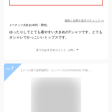
価格と在庫を
楽天
でチェック
>>
ドーナッツ大好き(40代・男性)
ゆったりしてとても着やすい大きめのTシャツです。とても
オシャレでかっこいいトップスです。
全てのおすすめコメント（2件）
7
no.
【メール便で送料無料】 コンバース(CONVERSE) 半袖 Tシャツ メンズ 大きいサイズ サイドライン ロゴ プリント ドライ 吸汗速乾 クルーネック カットソー 半袖Tシャツ 黒 吸水速乾 速乾 スポーツ ランニング パジャマ 部屋着 ルームウェア ワークマン プラス