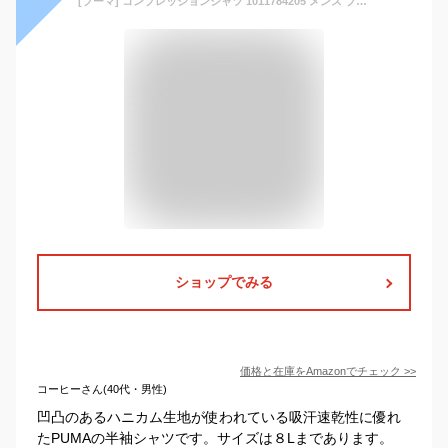
[プーマ] コンプレッションシャツ 1011784205 メンズ ブラック 日本 6L-(日本サイズ6L相当)
ショップでみる
価格と在庫を
Amazon
でチェック
>>
コーヒーさん(40代・男性)
凹凸のあるハニカム生地が使われている吸汗速乾性に優れ
たPUMAの半袖シャツです。サイズは８Lまであります。