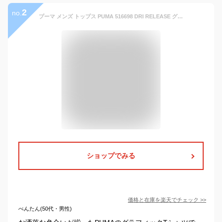
2
no.
プーマ メンズ トップス PUMA 516698 DRI RELEASE グラフィック Tシャツ | 夏 春 半袖 ランニング 大きいサイズ 3L ロング シャツ 吸水 速乾 吸汗 ドライ かっこいい カジュアル おしゃれ スポーツ トレーニング プリント 無地 シンプル ブランド 涼 XXL ビッグサイズ
ショップでみる
価格と在庫を
楽天
でチェック
>>
べんたん(50代・男性)