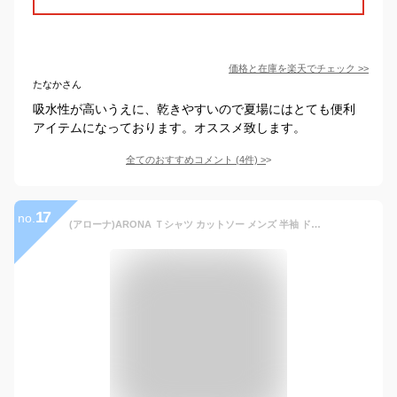
価格と在庫を
楽天
でチェック
>>
たなかさん
吸水性が高いうえに、乾きやすいので夏場にはとても便利
アイテムになっております。オススメ致します。
全てのおすすめコメント
(
4
件)
>
17
no.
(アローナ)ARONA Ｔシャツ カットソー メンズ 半袖 ドライ 吸水 吸汗 速乾 アメカジ ミリタリー /M1.5/ Ｋ２ブラック M