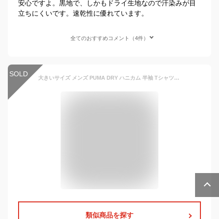
安心ですよ。黒地で、しかもドライ生地なので汗染みが目
立ちにくいです。速乾性に優れています。
全てのおすすめコメント（4件）
SOLD
大きいサイズ メンズ PUMA DRY ハニカム 半袖 Tシャツ（メーカー取寄）プーマ ドライ 3L 4L 5L 6L 8L 吸水速乾 DRY 吸汗 メンズ UVカット ポリエステル メッシュ tシャツ スポーツ トレーニング ジム 送料無料 大きい サイズ キングサイズ ビッグサイズ デビルーズ
類似商品を探す