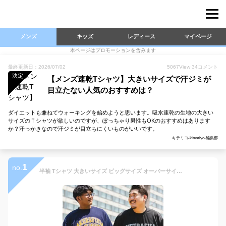
メンズ
キッズ
レディース
マイページ
本ページはプロモーションを含みます
最終更新日：2026/07/02
5067
View
34
コメント
決定
【メンズ速乾Tシャツ】大きいサイズで汗ジミが
目立たない人気のおすすめは？
ダイエットも兼ねてウォーキングを始めようと思います。吸水速乾の生地の大きい
サイズのＴシャツが欲しいのですが、ぽっちゃり男性もOKのおすすめはあります
か？汗っかきなので汗ジミが目立ちにくいものがいいです。
キテミヨ-kitemiyo-編集部
1
no.
半袖 Tシャツ 大きいサイズ ビッグサイズ オーバーサイズ ビッグT Big メンズ WEB限定 DRYメッシュ ドライメッシュ 吸水速乾 涼しい 夏 フェス キャンプ アウトドア アメカジ プリント クルーネック 3L 4L 5L 6L 8L PIMLICO ピムリコ sclt 人気 新作