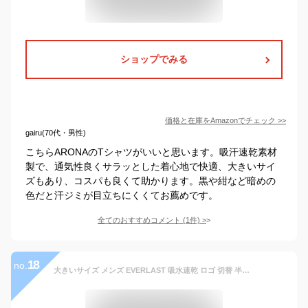
ショップでみる
価格と在庫を
Amazon
でチェック
>>
gairu(70代・男性)
こちらARONAのTシャツがいいと思います。吸汗速乾素材
製で、通気性良くサラッとした着心地で快適、大きいサイ
ズもあり、コスパも良くて助かります。黒や紺など暗めの
色だと汗ジミが目立ちにくくてお薦めです。
全てのおすすめコメント
(
1
件)
>
18
no.
大きいサイズ メンズ EVERLAST 吸水速乾 ロゴ 切替 半袖 Tシャツ elc91104