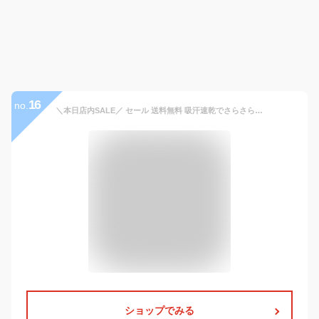
16
no.
＼本日店内SALE／ セール 送料無料 吸汗速乾でさらさら快適！ 【S～5L】 ボタンダウンポロシャツ 大きいサイズ レディース メンズ 半袖 4.4オンス UVケア 紫外線対策 Tシャツ tシャツ クルーネック スポーツ 吸汗速乾 吸水速乾 LL 3L 4L 5L プレゼント メール便
ショップでみる