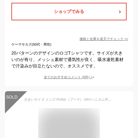
ショップでみる
価格と在庫を
楽天
でチェック
>>
ケーマサカズ(60代・男性)
20パターンのデザインのロゴTシャツです。サイズが大き
いのが有り、メッシュ素材で通気性が良く、吸水速乾素材
で汗染みが目立たないので、オススメです。
全てのおすすめコメント
(
6
件)
>
SOLD
大きいサイズ メンズ PUMA（プーマ） DRYハニカム半袖Tシャツ ブラック 3L 4L 5L 6L 8L