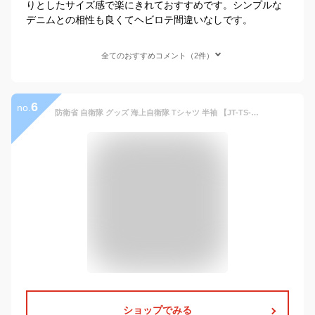
りとしたサイズ感で楽にきれておすすめです。シンプルな
デニムとの相性も良くてヘビロテ間違いなしです。
全てのおすすめコメント（2件）
6
no.
防衛省 自衛隊 グッズ 海上自衛隊 Tシャツ 半袖 【JT-TS-TS-003】 海自 メンズ レディース 青 迷彩 デジタル デジカモ カモフラ 吸水 速乾 サバイバル サバゲー コレクション S M L XL 2L LL 2XL 3L XXL 大きいサイズ PX売店限定
ショップでみる