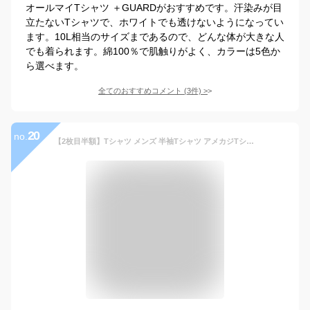
オールマイTシャツ ＋GUARDがおすすめです。汗染みが目
立たないTシャツで、ホワイトでも透けないようになってい
ます。10L相当のサイズまであるので、どんな体が大きな人
でも着られます。綿100％で肌触りがよく、カラーは5色か
ら選べます。
全てのおすすめコメント
(
3
件)
>
20
no.
【2枚目半額】Tシャツ メンズ 半袖Tシャツ アメカジTシャツ カレッジ ロゴ プリント ティーシャツ クルーネック サーフ ロゴT メンズファッション 吸汗速乾 ドライメッシュ素材 ポリエステル 白 ホワイト ネイビー 大きいサイズ 夏 1000円ぽっきり