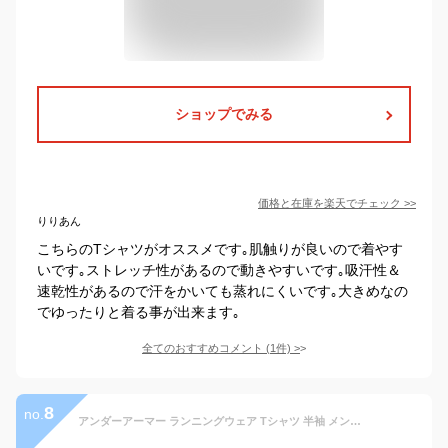
ショップでみる
価格と在庫を
楽天
でチェック
>>
りりあん
こちらのTシャツがオススメです｡肌触りが良いので着やす
いです｡ストレッチ性があるので動きやすいです｡吸汗性＆
速乾性があるので汗をかいても蒸れにくいです｡大きめなの
でゆったりと着る事が出来ます｡
全てのおすすめコメント
(
1
件)
>
8
no.
アンダーアーマー ランニングウェア Tシャツ 半袖 メンズ UA SPEED STRIDE PRINTED SHORT SLEEVE 1364932-010 UNDER ARMOUR