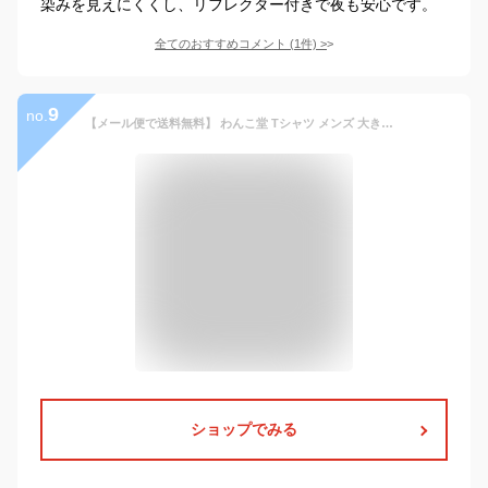
染みを見えにくくし、リフレクター付きで夜も安心です。
全てのおすすめコメント
(
1
件)
>
9
no.
【メール便で送料無料】 わんこ堂 Tシャツ メンズ 大きいサイズ 半袖 プリント 吸水速乾 カットソー クルーネック クール ドライ ゆるキャラ 和んこ堂 吸水速乾 かわいい プリントTシャツ 柴犬 白 黒 ペット 速乾 半袖Tシャツ 部屋着 ルームウェアワークマン プラス
ショップでみる