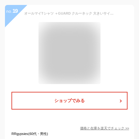
19
no.
オールマイTシャツ ＋GUARD クルーネック 大きいサイズ ビッグサイズ Big メンズ 半袖Tシャツ 半袖 Tシャツ 汗染み軽減 汗染み対策 綿100％ 無地 インナー 透けない ホワイト グレー ダークグレー ブラック ネイビー 2L 3L 4L 5L 6L 7L 8L 9L 10L 相当 B＆T CLUB
ショップでみる
価格と在庫を
楽天
でチェック
>>
RRgypsies(60代・男性)