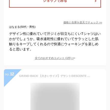
ショップでみる
価格と在庫を
楽天
でチェック
>>
はなまる(50代・男性)
デザイン性に優れていて汗ジミが目立ちにくいTシャツはい
かがでしょうか。吸水速乾性に優れていてサラッとした肌
触りをキープしてくれるので快適にウォーキングを楽しめ
ると思います。
全てのおすすめコメント
(
1
件)
>
12
no.
GRAND-BACK 【大きいサイズ】デサント/DESCENTE DRY TRANSFER 半袖シャツ タカキュー カットソー Tシャツ ブラック ネイビー【送料無料】