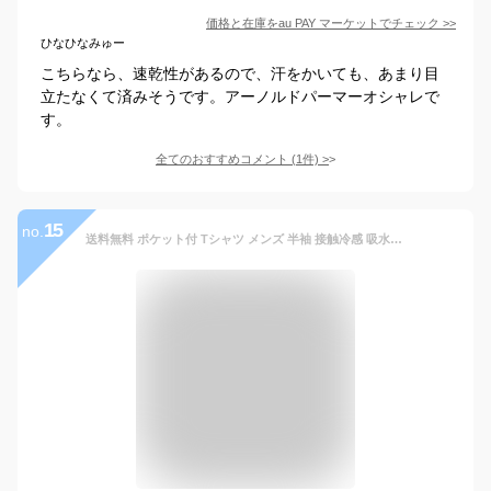
価格と在庫を
au PAY マーケット
でチェック
>>
ひなひなみゅー
こちらなら、速乾性があるので、汗をかいても、あまり目
立たなくて済みそうです。アーノルドパーマーオシャレで
す。
全てのおすすめコメント
(
1
件)
>
15
no.
送料無料 ポケット付 Tシャツ メンズ 半袖 接触冷感 吸水速乾 ビッグシルエット ドロップショルダー オーバーサイズ USAコットン 無地 クルーネック 5分袖 半端丈 カットソー トップス 通販 新作 おすすめ 春 夏 服 トップイズム ゆうパケ