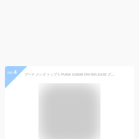
4
no.
プーマ メンズ トップス PUMA 516698 DRI RELEASE グラフィック Tシャツ | 夏 春 半袖 ランニング 大きいサイズ 3L ロング シャツ 吸水 速乾 吸汗 ドライ かっこいい カジュアル おしゃれ スポーツ トレーニング プリント 無地 シンプル ブランド 涼 XXL ビッグサイズ