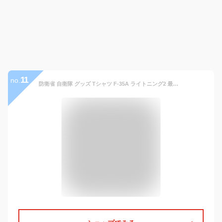
11
no.
防衛省 自衛隊 グッズ Tシャツ F-35A ライトニング2 最新ステルス戦闘機 半袖 メンズ 黒 大きいサイズ 服 シンボルマーク 稲妻 雷神 三つ巴 ロゴ F35 戦闘機 ライトニング ドライ効果 吸水速乾 紫外線遮蔽 UVカット クルーネック 航空自衛隊 空自 PX売店商品 IRT0115