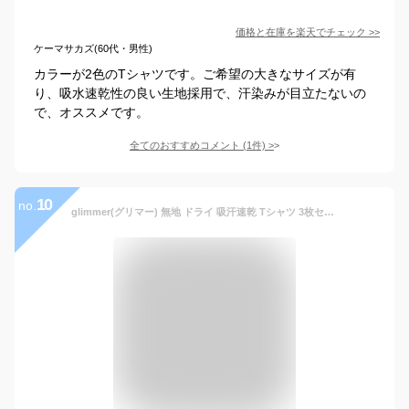
価格と在庫を
楽天
でチェック
>>
ケーマサカズ(60代・男性)
カラーが2色のTシャツです。ご希望の大きなサイズが有
り、吸水速乾性の良い生地採用で、汗染みが目立たないの
で、オススメです。
全てのおすすめコメント
(
1
件)
>
10
no.
glimmer(グリマー) 無地 ドライ 吸汗速乾 Tシャツ 3枚セット クールタオル付 ブラック-6L