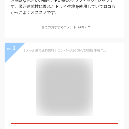
お洒落な色合いが揃ったPUMAのグラフィックTシャツで
す。吸汗速乾性に優れたドライ生地を使用していてロゴも
かっこよくオススメです。
全てのおすすめコメント（4件）
3
no.
【メール便で送料無料】コンバース(CONVERSE) 半袖 Tシャツ メンズ 大きいサイズ ロゴ プリント ドライ 裏メッシュ 吸汗速乾 消臭 抗菌 クルーネック カットソー 半袖Tシャツ 黒 吸水速乾 裏メッシュ スポーツ ランニング ブランド プリントTシャツ ワークマン プラス