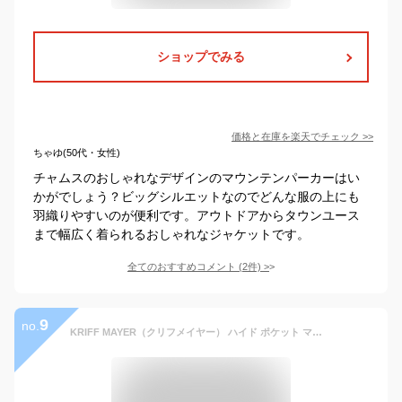
ショップでみる
価格と在庫を
楽天
でチェック
>>
ちゃゆ(50代・女性)
チャムスのおしゃれなデザインのマウンテンパーカーはい
かがでしょう？ビッグシルエットなのでどんな服の上にも
羽織りやすいのが便利です。アウトドアからタウンユース
まで幅広く着られるおしゃれなジャケットです。
全てのおすすめコメント
(
2
件)
>
9
no.
KRIFF MAYER（クリフメイヤー） ハイド ポケット マウンテン ジャケット マンパ マウンテンパーカー メンズ レディース アウター ウインドブレーカー キャンプ アウトドア 釣り 登山 山登りストリート アメカジ 中綿 冬物 春物 秋物 暖かい 自転車 黒 ブラック 【2125100】