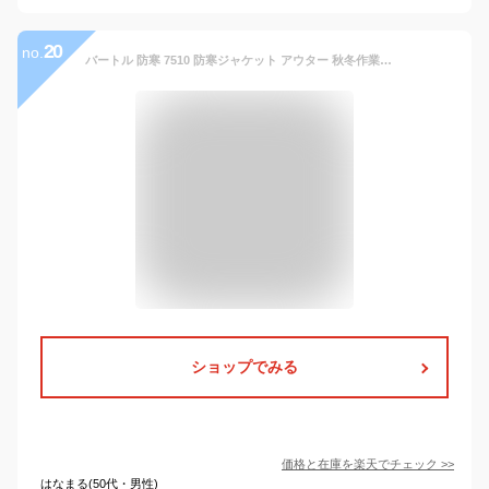
20
no.
バートル 防寒 7510 防寒ジャケット アウター 秋冬作業着 男女兼用 メンズ レディース 防風 撥水 裏アルミ
ショップでみる
価格と在庫を
楽天
でチェック
>>
はなまる(50代・男性)