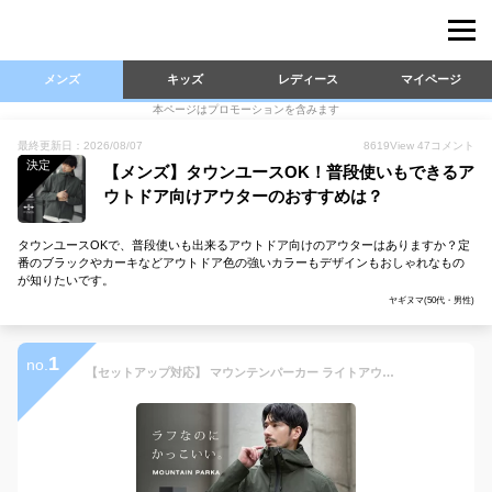
メンズ
キッズ
レディース
マイページ
本ページはプロモーションを含みます
最終更新日：2026/08/07
8619
View
47
コメント
決定
【メンズ】タウンユースOK！普段使いもできるア
ウトドア向けアウターのおすすめは？
タウンユースOKで、普段使いも出来るアウトドア向けのアウターはありますか？定
番のブラックやカーキなどアウトドア色の強いカラーもデザインもおしゃれなもの
が知りたいです。
ヤギヌマ(50代・男性)
1
no.
【セットアップ対応】 マウンテンパーカー ライトアウター ウィンドブレーカー アウター ジャケット メンズ 春 春服 秋 撥水 防寒 ボリュームネック ハイネック ストレッチ ダブルジップ フード アウトドア ブラック チャコール ネイビー オリーブ S M L XL