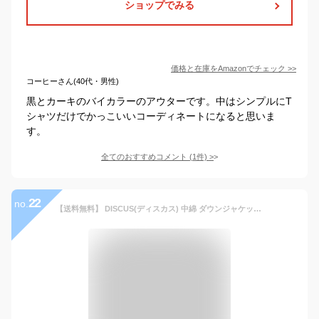
ショップでみる
価格と在庫を
Amazon
でチェック
>>
コーヒーさん(40代・男性)
黒とカーキのバイカラーのアウターです。中はシンプルにT
シャツだけでかっこいいコーディネートになると思いま
す。
全てのおすすめコメント
(
1
件)
>
22
no.
【送料無料】 DISCUS(ディスカス) 中綿 ダウンジャケット メンズ 大きいサイズ 中綿ジャケット ボリュームネック フード ブルゾン アウター 防寒 あったか 暖かい ジャケット スポーツ ジップアップ パーカー ストリート系