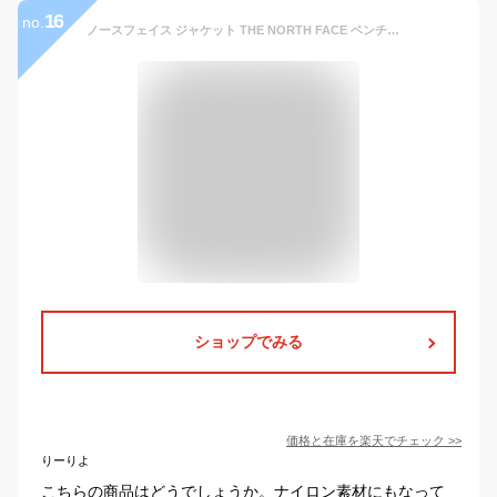
16
no.
ノースフェイス ジャケット THE NORTH FACE ベンチャージャケット VENTURE 2 JACKET NF0A2VD3ブラック カーキ S M L ザ・ノースフェイス 春メンズ カジュアル 男性 メンズファッション アウター アウトドア 防風 防水撥水 梅雨
ショップでみる
価格と在庫を
楽天
でチェック
>>
りーりよ
こちらの商品はどうでしょうか。ナイロン素材にもなって