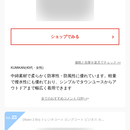
ショップでみる
価格と在庫を
楽天
でチェック
>>
KUMIKAN(40代・女性)
中綿素材で柔らかく防寒性・防風性に優れています。軽量
で撥水性にも優れており、シンプルでタウンユースからア
ウトドアまで幅広く着用できます
全てのおすすめコメント
(
1
件)
>
23
no.
[Make 2 Be] トレンチコート ロングコート ビジネス カジュアル アウター レインコート メンズ コート ステンカラーコート Ａラインシルエット デバイスコート 春秋冬 美シルエット スリムフォルム MA04(14.Navy 3XL)