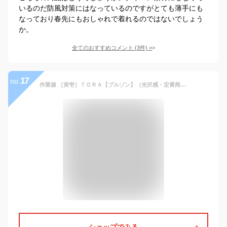
いるのだ防風対策にはなっているのですがとても薄手にも
なっており春先にもおしゃれで着れるのではないでしょう
か。
全てのおすすめコメント
(
3
件)
>
17
no.
作業服 ［寅壱］ＴＯＲＡ【ブルゾン】（光沢感・定番商品）
ショップでみる