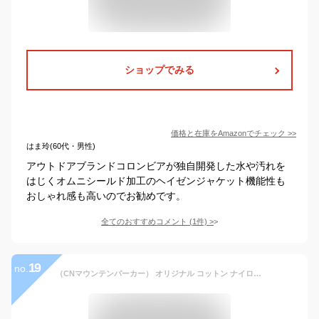
ショップでみる
価格と在庫を
Amazon
でチェック
>>
はま玲(60代・男性)
アウトドアブランドコロンビアが独自開発した水や汚れを
はじくオムニシールド加工のヘイゼンジャケット機能性も
おしゃれ感も高いのでお勧めです。
全てのおすすめコメント
(
1
件)
>
19
no.
（CNマウンテンパーカー） オリジナル コットン ナイロン マウンテン パーカー メンズ レディース ユニセックス アウター マンパ マウンパ ウインドブレーカー 撥水 アウトドア フェス キャンプ 山登り 登山 レインスーツ フード 【MTPK-TTG】