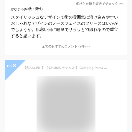
価格と在庫を
楽天
でチェック
>>
はなまる(50代・男性)
スタイリッシュなデザインで街の雰囲気に溶け込みやすい
おしゃれなデザインのノースフェイスのフリースはいかが
でしょうか。肌寒い日に軽量でサラッと羽織れるので重宝
すると思います。
全てのおすすめコメント
(
2
件)
>
8
no.
【冬SALE!!!】【 CHUMS チャムス 】 Camping Parka キャンピングパーカー マウンテンパーカー アウター CH04-1179 / チャムス ジャケット シェルジャケット マウンテンパーカー ナイロンパーカー ナイロンジャケット ウインドブレーカー アウトドア キャンプ 21AW