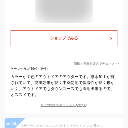
ショップでみる
価格と在庫を
楽天
でチェック
>>
ケーマサカズ(60代・男性)
カラーが７色のアウトドアのアウターです。撥水加工が施
されていて、防風効果が良く中綿使用で保湿性が良く暖か
いく、アウトドアでもタウンユースでも着用出来るので、
オススメです。
全てのおすすめコメント
(
2
件)
>
14
no.
[ザノースフェイス] コンパクトジャケット メンズ 撥水 軽量 ブラック L