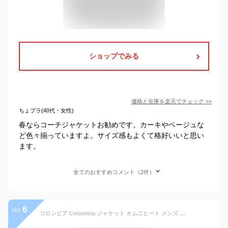
ショップでみる
価格と在庫を
楽天
でチェック
>>
ちょプラ(40代・女性)
春ならコーチジャケットお勧めです。カーキやベージュな
ど色々揃っていますよ。サイズ感もよくて格好いいと思い
ます。
全てのおすすめコメント（2件）
6
no.
コロンビア Columbia ジャケット オムニヒート メンズ オークハーバー 2 II インシュレーテッド ( Oak Harbor II Insulated JKT オークハーバー 保温 防水 暖かい あったか 防寒 中綿入りジャケット JACKET アウター ジャンパー・ブルゾン Colombia Colonbia WE3085 )