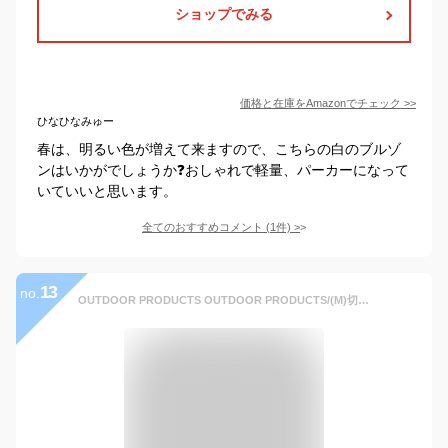
ショップでみる
価格と在庫を
Amazon
でチェック
>>
ひなひなみゅー
春は、明るい色が増えて来ますので、こちらの白のブルゾ
ンはいかがでしょうか❓おしゃれで軽量、パーカーになって
いていいと思います。
全てのおすすめコメント
(
1
件)
>
13
no.
OUTDOOR PRODUCTS OUTDOOR PRODUCTS/(M)切替中綿フードジャケット ジーンズメイト ジャケット・アウター ブルゾン・ジャンパー ベージュ ホワイト ネイビー カーキ ブラック【送料無料】