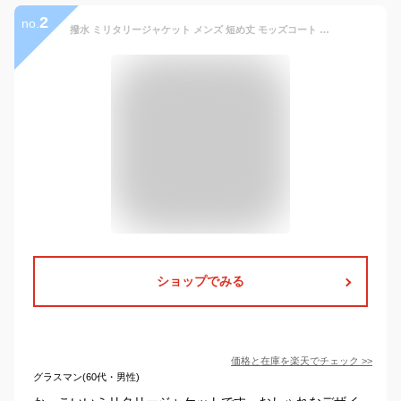
2
no.
撥水 ミリタリージャケット メンズ 短め丈 モッズコート マウンテンパーカー 無地 マウンテンライトジャケット 防風ジャケット 防寒着 軽量 シンプル ブルゾン ジャンパー アウター アウトドア キャンプ スポーツ 綿 秋 冬 春 黒 カーキ ベージュ 送料無料(沖縄・離島除く)
ショップでみる
価格と在庫を
楽天
でチェック
>>
グラスマン(60代・男性)