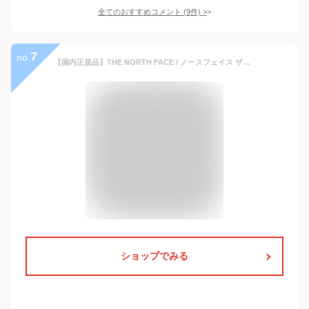
全てのおすすめコメント
(
9
件)
>
7
no.
【国内正規品】THE NORTH FACE / ノースフェイス ザ・ノースフェイス : Denali Hoodie / 全3色 : デナリフーディー フリース フリースパーカー ジャケット インナー プリマロフト 男女兼用 ユニセックス カジュアル セットアップ: NA72052 【WAX】【REA】【DEA】
ショップでみる