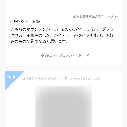
価格と在庫を
楽天
でチェック
>>
CHACO(40代・女性)
こちらのマウンテンパーカーはいかがでしょうか。ブラッ
クやカーキ単色のほか、バイカラーのタイプもあり、お好
みのものが見つかると思います。
全てのおすすめコメント（3件）
5
no.
コーチジャケット ジャケット アウター メンズ メンズファッション 春 春服 秋 秋服 ライトアウター コットンツイル ツイル 綿100 日本製 国産 カーキ ベージュ アイボリー ブラック M L