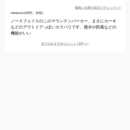
価格と在庫を
楽天
でチェック
>>
nanacoco(40代・女性)
ノースフェイスのこのマウンテンパーカー、まさにカーキ
などのアウトドアっぽいカラバリです。撥水や防風などの
機能がいい
全てのおすすめコメント
(
3
件)
>