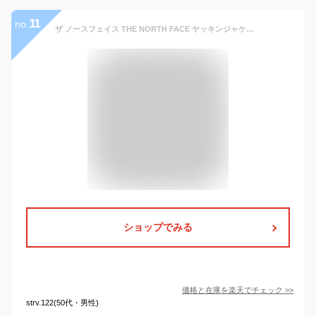
11
no.
ザ ノースフェイス THE NORTH FACE ヤッキンジャケット アウター キャンプ アウトドア 冬 防寒 撥水 保温性 静電ケア設計 軽量 メンズ レディース 黒 ケルプタン ニュートープ NY82232【サステナブル素材】
ショップでみる
価格と在庫を
楽天
でチェック
>>
strv.122(50代・男性)