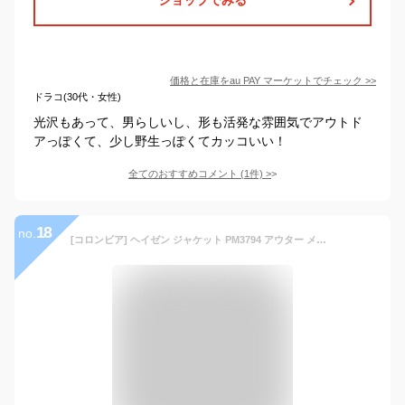
価格と在庫を
au PAY マーケット
でチェック
>>
ドラコ(30代・女性)
光沢もあって、男らしいし、形も活発な雰囲気でアウトド
アっぽくて、少し野生っぽくてカッコいい！
全てのおすすめコメント
(
1
件)
>
18
no.
[コロンビア] ヘイゼン ジャケット PM3794 アウター メンズ M Black