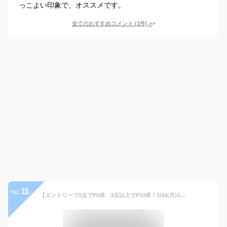
っこよい印象で、オススメです。
全てのおすすめコメント
(
1
件)
>
11
no.
【エントリーで2点でP5倍、3点以上でP10倍！1/24(月)20:00〜1/28(金)1:59】アンダーアーマー マスク UAスポーツマスク フェザーウエイト 1372228-410 UNDER ARMOUR