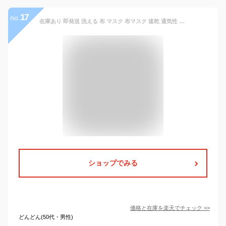
17
no.
在庫あり 即発送 洗える 布 マスク 布マスク 速乾 通気性 国内配送 戦艦武蔵 むさし 日本帝国海軍 旧日本軍 旧海軍 軍艦旗 日本国旗 旭日旗 メンズ レディース 黒 1mm 布製 立体 ロゴ シンプル ワンポイント アーミー ミリタリー タクティカル ZR-MK-CO-052
ショップでみる
価格と在庫を
楽天
でチェック
>>
どんどん(50代・男性)