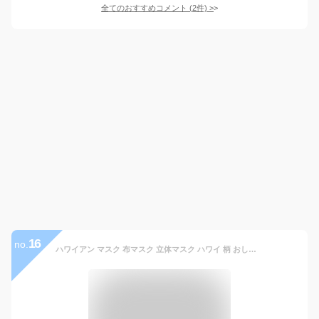
全てのおすすめコメント
(
2
件)
>
16
no.
ハワイアン マスク 布マスク 立体マスク ハワイ 柄 おしゃれ 洗える 洗濯 大人 メンズ レディース two palms トゥーパームス アロハ kahiko カヒコ 雑貨 ファッション 小物 （UKULELE WH） ハワイアンファブリック