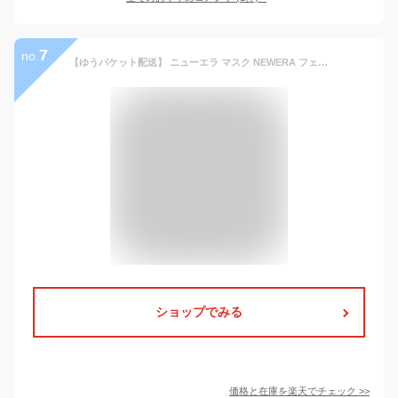
7
no.
【ゆうパケット配送】 ニューエラ マスク NEWERA フェイスマスク メンズ レディース ブラック 黒 カモフラ 迷彩 FACE MASK 60113270 60113345 60113286 ウイルス対策 花粉 立体マスク フィルター付き 水洗い可能 ストレッチ 3D設計 飛沫 予防
ショップでみる
価格と在庫を
楽天
でチェック
>>