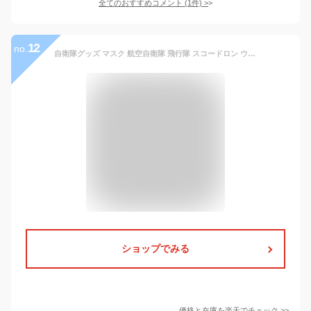
全てのおすすめコメント
(
1
件)
>
12
no.
自衛隊グッズ マスク 航空自衛隊 飛行隊 スコードロン ウレタン 調整可能 全14種
ショップでみる
価格と在庫を
楽天
でチェック
>>