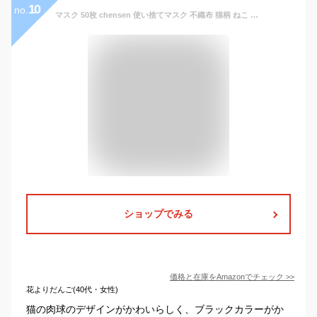
10
no.
マスク 50枚 chensen 使い捨てマスク 不織布 猫柄 ねこ 肉球柄 3層構造 超快適マスク 3層構造 不織布マスク 立体レギュラーサイズ 防水 防塵 風邪予防 通気性 防塵 飛沫・花粉カット 対策 大人用 男女兼用 通勤 お出かけ安心 (#19)
ショップでみる
価格と在庫を
Amazon
でチェック
>>
花よりだんご(40代・女性)
猫の肉球のデザインがかわいらしく、ブラックカラーがか