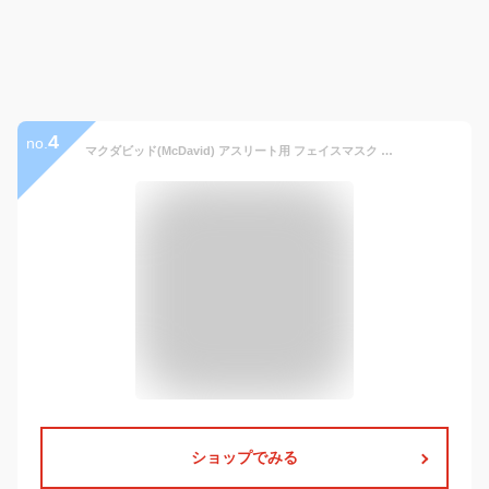
4
no.
マクダビッド(McDavid) アスリート用 フェイスマスク 水洗い可能 メンズ レディース オールシーズン 外出 通勤 通学 お出かけ 普段遣い スポーツマスク 野球 テニス サッカー フットサル ランニング ジョギング アウトドア アクセサリー マクダビッド マクダビット
ショップでみる