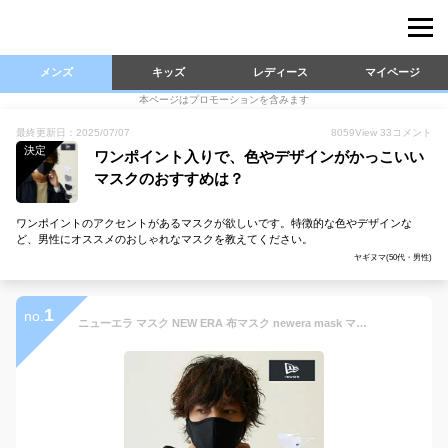
メンズ
キッズ
レディース
マイページ
本ページはプロモーションを含みます
最終更新日：2025/07/07
8059
View
33
コメント
決定
ワンポイント入りで、色やデザインがかっこいい
マスクのおすすめは？
ワンポイントのアクセントがあるマスクが欲しいです。特徴的な色やデザインな
ど、男性にオススメのおしゃれなマスクを教えてください。
ヤギヌマ(50代・男性)
1
no.
ニューエラ マスク NEW ERA 布マスク newera mask マスク 不織布 フィルター付き NEW ERA FACE COVERING MASK 黒 ブラック 白 ホワイト 紺 ネイビー グレー ロゴエンブロイダリー メッシュ 送料無料