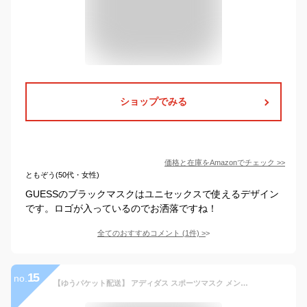
ショップでみる
価格と在庫を
Amazon
でチェック
>>
ともぞう(50代・女性)
GUESSのブラックマスクはユニセックスで使えるデザイン
です。ロゴが入っているのでお洒落ですね！
全てのおすすめコメント
(
1
件)
>
15
no.
【ゆうパケット配送】 アディダス スポーツマスク メンズ レディース キッズ フェイスカバー 3パック ADIDAS FACE COVER 3PACK カラー 黒 ブラック 白 ホワイト 赤 レッド ブランド 布マスク スポーツ 3枚入り セット 洗濯 洗える 夏 夏用 子供 大人