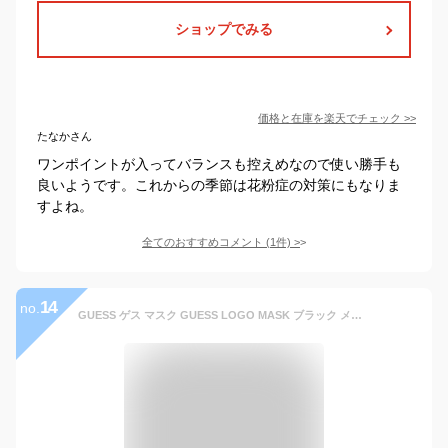
ショップでみる
価格と在庫を
楽天
でチェック
>>
たなかさん
ワンポイントが入ってバランスも控えめなので使い勝手も
良いようです。これからの季節は花粉症の対策にもなりま
すよね。
全てのおすすめコメント
(
1
件)
>
14
no.
GUESS ゲス マスク GUESS LOGO MASK ブラック メンズ レディース ユニセックス デザインマスク ロゴ トライアングル 洗えるマスク 伸縮 ワンポイント｜OneSize 【01】LOGO