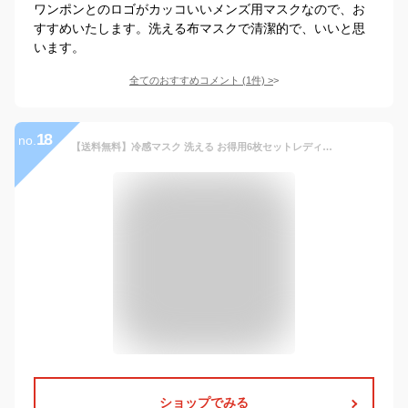
ワンポンとのロゴがカッコいいメンズ用マスクなので、お
すすめいたします。洗える布マスクで清潔的で、いいと思
います。
全てのおすすめコメント
(
1
件)
>
18
no.
【送料無料】冷感マスク 洗える お得用6枚セットレディース メンズ 大人花粉対策 夏用マスク 夏用薄いマスク 繰り返し使える ワンポイント マスク おしゃれ ひんやり接触冷感 ハート ブラック ピンク グレー ブルー シンプル 大人可愛い 選べるカラー
ショップでみる