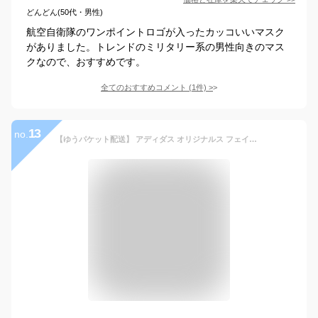
どんどん(50代・男性)
航空自衛隊のワンポイントロゴが入ったカッコいいマスク
がありました。トレンドのミリタリー系の男性向きのマス
クなので、おすすめです。
全てのおすすめコメント
(
1
件)
>
13
no.
【ゆうパケット配送】 アディダス オリジナルス フェイスカバー 3パック マスク ADIDAS ORIGINALS メンズ レディース キッズ H32392 H32391 ブルー 青 おしゃれ シンプル ワンポイント ウイルス対策 ウイルス 花粉 布マスク スポーツ ロゴ 誕生日 プレゼント ギフト