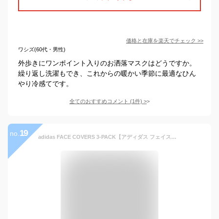
価格と在庫を
楽天
でチェック
>>
ワシズ(60代・男性)
外歩きにワンポイント入りのお洒落マスクはどうですか。
繰り返し洗濯もでき、これからの暖かい季節に最適なひん
やり冷感てです。
全てのおすすめコメント
(
1
件)
>
19
no.
adidas FACE COVERS 3-PACK【アディダス フェイスカバー スポーツ マスク】【大人 子供 キッズ 男性 女性 男女兼用 メンズ レディース】【ブラック 黒 ホワイト 白 ブルー 青 レッド 赤】6 COLORS (同色3枚セット)