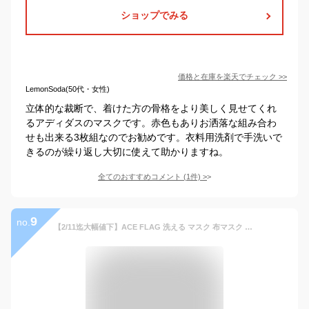
ショップでみる
価格と在庫を
楽天
でチェック
>>
LemonSoda(50代・女性)
立体的な裁断で、着けた方の骨格をより美しく見せてくれ
るアディダスのマスクです。赤色もありお洒落な組み合わ
せも出来る3枚組なのでお勧めです。衣料用洗剤で手洗いで
きるのが繰り返し大切に使えて助かりますね。
全てのおすすめコメント
(
1
件)
>
9
no.
【2/11迄大幅値下】ACE FLAG 洗える マスク 布マスク 大きいサイズ 調整 メンズ レディース 春夏秋冬用 白/黒 エースフラッグ 立体マスク 即納 おしゃれ かっこいい シンプル ワンポイント ブランドロゴ 刺繍 b系 ヒップホップ ダンス ストリート系 ブランド AF-MK-CO-02