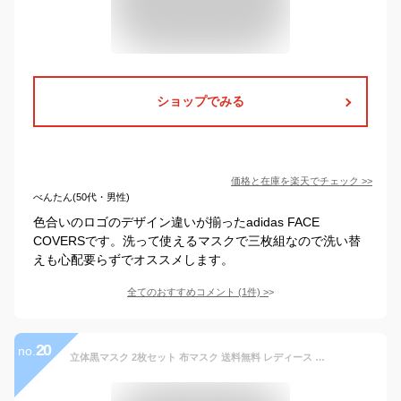
ショップでみる
価格と在庫を
楽天
でチェック
>>
べんたん(50代・男性)
色合いのロゴのデザイン違いが揃ったadidas FACE
COVERSです。洗って使えるマスクで三枚組なので洗い替
えも心配要らずでオススメします。
全てのおすすめコメント
(
1
件)
>
20
no.
立体黒マスク 2枚セット 布マスク 送料無料 レディース メンズ 洗える 埃 感染 予防 ファッション 紫外線対策 UV対策 おしゃれ ペアルック