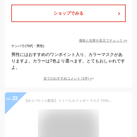
ショップでみる
価格と在庫を
楽天
でチェック
>>
ケンバラ(70代・男性)
男性にはおすすめのワンポイント入り、カラーマスクがあ
りますよ。カラーは7色より選べます。とてもおしゃれです
よ。
全てのおすすめコメント
(
1
件)
>
23
no.
【ゆうパケット配送】 トミーヒルフィガー マスク TOMMY HILFIGER 3パック マスク メンズ レディース ホワイト 白 ネイビー ブルー レッド 3PACK MASK 69J3659 おしゃれ シンプル ワンポイント ウイルス対策 ウイルス 花粉 ロゴ 3枚 セット チェック|nic-kmn sale|