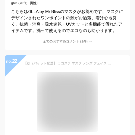
gairu(70代・男性)
こちらQZILLA by Mr.Blissのマスクがお薦めです。マスクに
デザインされたワンポイントの鯨がお洒落、着け心地良
く、抗菌・消臭・吸水速乾・UVカットと多機能で優れたア
イテムです。洗って使えるのでエコなのも助かります。
全てのおすすめコメント
(
1
件)
>
22
no.
【ゆうパケット配送】 ラコステ マスク メンズ フェイス マスク LACOSTE FACE MASK RF6002 おしゃれ シンプル ワンポイント ウイルス対策 ウイルス 花粉 布マスク スポーツ ロゴ ピンク 水色 ブラック 黒 ホワイト 白 レッド ネイビー ブルー