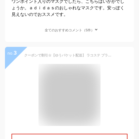
ワンポイント入りのマスクでしたら、こちらはいかがでし
ょうか。ａｄｉｄａｓのおしゃれなマスクです。安っぽく
見えないのでおススメです。
全てのおすすめコメント（5件）
3
no.
クーポンで割引☆【ゆうパケット配送】 ラコステ ブランドマスク メンズ LACOSTE おしゃれ シンプル ワンポイント ウイルス対策 布マスク 無地 人気 ロゴ ピンク 水色 ブラック 黒 ホワイト 白 レッド ネイビー ブルー RF6002 FACE MASK sale