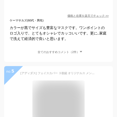
価格と在庫を
楽天
でチェック
>>
ケーマサカズ(60代・男性)
カラーが黒でサイズも豊富なマスクです。ワンポイントの
ロゴ入りで、とてもオシャレでカッコいいです。更に､家庭
で洗えて経済的で良いと思います。
全てのおすすめコメント（2件）
5
no.
[アディダス] フェイスカバー ３枚組 オリジナルス メンズ KOH81 ブラック/ホワイト(HB7851) 2XO