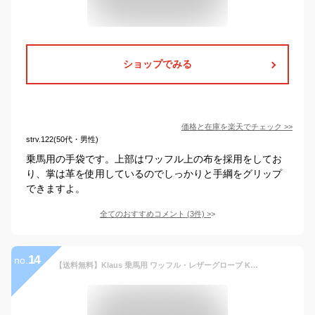
ショップでみる
価格と在庫を
楽天
でチェック
>>
strv.122(50代・男性)
乗馬用の手袋です。上部はワッフル上の布を採用をしてお
り、掌は革を使用しているのでしっかりと手綱をグリップ
できますよ。
全てのおすすめコメント
(
3
件)
>
14
no.
【送料無料】Klaus 乗馬用 ワッフル・レザーグローブ KE2 本革（ネイビー×キャラメルブラウン） | 本皮 手袋 レザー 紺 ネイビー ブラウン グローブ 乗馬手袋 乗馬グローブ 通気性 男女兼用 メンズ レディース ジュニア 男性 女性 子供 乗馬 馬具 乗馬用品