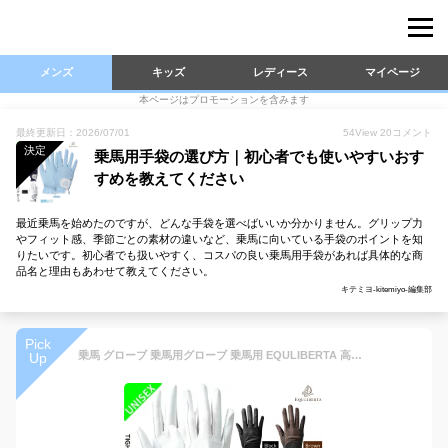
メンズ
キッズ
レディース
マイページ
本ページはプロモーションを含みます
最終更新日：2026/07/01
54
View
20
コメント
決定
乗馬用手袋の選び方｜初心者でも使いやすいおす
すめを教えてください
最近乗馬を始めたのですが、どんな手袋を選べばいいか分かりません。グリップ力
やフィット感、季節ごとの素材の違いなど、乗馬に向いている手袋のポイントを知
りたいです。初心者でも扱いやすく、コスパの良い乗馬用手袋があれば具体的な商
品名と理由もあわせて教えてください。
キテミヨ-kitemiyo-編集部
Pick
乗馬 グローブ 乗馬用グローブ 乗馬用 EQULIBERTA 高機能タイトフィット合皮グローブ 乗馬グローブ 乗馬用手袋 レディース メンズ ジュニア 男性 女性 子供 手袋 乗馬用品 馬具 エクリベルタ 乗馬用品ジョセス
Up