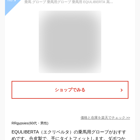
乗馬 グローブ 乗馬用グローブ 乗馬用 EQULIBERTA 高機能タイトフィット合皮グローブ 乗馬グローブ 乗馬用手袋 レディース メンズ ジュニア 男性 女性 子供 手袋 乗馬用品 馬具 エクリベルタ 乗馬用品ジョセス
ショップでみる
価格と在庫を
楽天
でチェック
>>
RRgypsies(60代・男性)
EQULIBERTA（エクリベルタ）の乗馬用グローブがおすす
めです。合皮製で、手にタイトフィットします。ダボつか