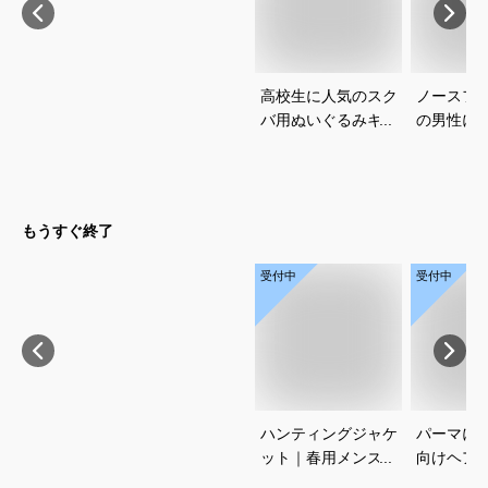
高校生に人気のスク
ノースフ
バ用ぬいぐるみキー
の男性に
ホルダーを教えてく
マフのお
ださい
えてくだ
もうすぐ終了
受付中
受付中
ハンティングジャケ
パーマに
ット｜春用メンズ向
向けヘア
け！アメカジノーフ
すすめを