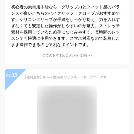
初心者の乗馬用手袋なら、グリップ力とフィット感のバラ
ンスが良いこちらのハイグリップ・グローブがおすすめで
す。シリコングリップが手綱をしっかり捉え、力を入れす
ぎなくても安定した操作がしやすいのが魅力。ストレッチ
素材を採用しているため手になじみやすく、長時間のレッ
スンでも快適に使用できます。スマホ対応なので装着した
まま操作できるのも便利なポイントです。
全てのおすすめコメント
(
1
件)
>
13
no.
【送料無料】Klaus 乗馬用 ワッフル・レザーグローブ KE1 本革（ベージュ×キャラメルブラウン） | 本皮 手袋 レザー オフホワイト 茶 ブラウン グローブ 乗馬手袋 乗馬グローブ 通気性 男女兼用 メンズ レディース ジュニア 男性 女性 子供 乗馬 馬具 乗馬用品