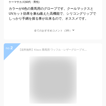
ケーマサカズ(60代・男性)
カラーが4色の乗馬用のグローブです。クールマックスと
UVカット効果を兼ね備えた高機能で、シリコングリップで
しっかり手綱を握る事が出来るので、オススメです。
全てのおすすめコメント（3件）
2
no.
【送料無料】Klaus 乗馬用 ワッフル・レザーグローブ KE6 本革（ダークブラウン×キャラメルブラウン） | 本皮 手袋 レザー 茶 茶色 ブラウン グローブ 乗馬手袋 乗馬グローブ 通気性 男女兼用 メンズ レディース ジュニア 男性 女性 子供 乗馬 馬具 乗馬用品