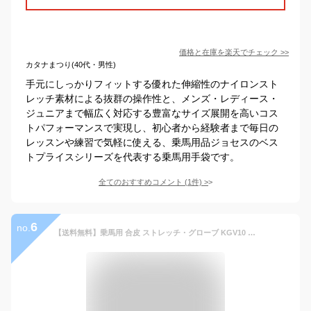
価格と在庫を
楽天
でチェック
>>
カタナまつり(40代・男性)
手元にしっかりフィットする優れた伸縮性のナイロンスト
レッチ素材による抜群の操作性と、メンズ・レディース・
ジュニアまで幅広く対応する豊富なサイズ展開を高いコス
トパフォーマンスで実現し、初心者から経験者まで毎日の
レッスンや練習で気軽に使える、乗馬用品ジョセスのベス
トプライスシリーズを代表する乗馬用手袋です。
全てのおすすめコメント
(
1
件)
>
6
no.
【送料無料】乗馬用 合皮 ストレッチ・グローブ KGV10 スマホ対応 手袋 | Klaus 伸縮 人工皮革 乗馬 グローブ スマホ スマートフォン 携帯 タッチ 操作 黒 クラウス 初心者 男女兼用 メンズ レディース ジュニア 男性 女性 子供 馬具 乗馬用品