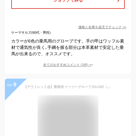
価格と在庫を
楽天
でチェック
>>
ケーマサカズ(60代・男性)
カラーが6色の乗馬用のグローブです。手の甲はワッフル素
材で通気性が良く､手綱を握る部分は本革素材で安定した乗
馬が出来るので、オススメです。
全てのおすすめコメント
(
1
件)
>
9
no.
【アウトレット品】乗馬用 イージーグローブ EG1WZ（ブラック） 訳あり | Klaus ストレッチ 手袋 黒 伸縮性 乗馬手袋 乗馬グローブ 乗馬用手袋 乗馬用グローブ クラウス 初心者 男女兼用 メンズ レディース ジュニア 男性 女性 子供 ユニセックス 軽量 乗馬 馬具 乗馬用品