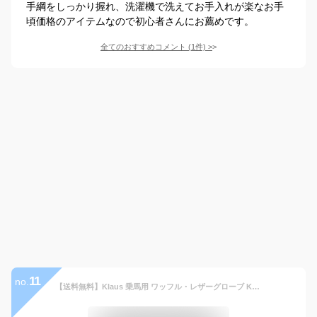
手綱をしっかり握れ、洗濯機で洗えてお手入れが楽なお手
頃価格のアイテムなので初心者さんにお薦めです。
全てのおすすめコメント
(
1
件)
>
11
no.
【送料無料】Klaus 乗馬用 ワッフル・レザーグローブ KE5 本革（ブラック×キャラメルブラウン） | 本皮 手袋 レザー 黒 茶色 ブラウン グローブ 乗馬手袋 乗馬グローブ 通気性 男女兼用 メンズ レディース ジュニア 男性 女性 子供 ユニセックス 乗馬 馬具 乗馬用品