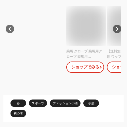
乗馬 グローブ 乗馬用グ
【送料無料】K
ローブ 乗馬用
用 ワッフル
EQULIBERTA クールマ
ローブ KE6
ショップでみる
ショッ
ックス シリコングリッ
クブラウン×
プグローブ 乗馬グロー
ブラウン） |
ブ 乗馬用手袋 レディー
レザー 茶 茶
ス メンズ ジュニア 男性
グローブ 乗
女性 子供 手袋 乗馬用品
グローブ 通
馬具 エクリベルタ 乗馬
用 メンズ レ
用品ジョセス
ュニア 男性 
春
スポーツ
ファッション小物
手袋
馬 馬具 乗馬
初心者