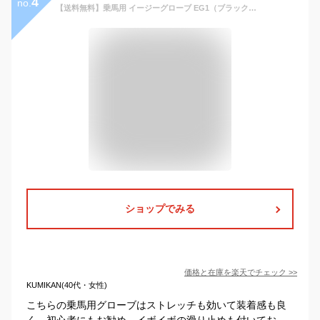
4
no.
【送料無料】乗馬用 イージーグローブ EG1（ブラック） | Klaus ストレッチ 手袋 黒 伸縮性 乗馬手袋 乗馬グローブ 乗馬用手袋 乗馬用グローブ クラウス ラバーパーム 初心者 男女兼用 メンズ レディース ジュニア 男性 女性 子供 ユニセックス 軽量 乗馬 馬具 乗馬用品
ショップでみる
価格と在庫を
楽天
でチェック
>>
KUMIKAN(40代・女性)
こちらの乗馬用グローブはストレッチも効いて装着感も良
く、初心者にもお勧め。イボイボの滑り止めも付いてお