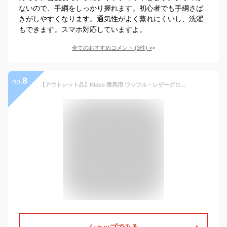
ないので、手綱をしっかり握れます。初心者でも手綱さば
きがしやすくなります。通気性がよく蒸れにくいし、洗濯
もできます。スマホ対応していますよ。
全てのおすすめコメント
(
3
件)
>
8
no.
【アウトレット品】Klaus 乗馬用 ワッフル・レザーグローブ 本革手袋（ベージュ、紺、黒、茶、赤×黒、赤×茶） 訳ありKEWZ | ベージュ ネイビー ブラック ブラウン レッド×ブラック レッド×ブラウン グローブ
ショップでみる