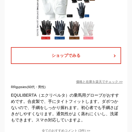
ショップでみる
価格と在庫を
楽天
でチェック
>>
RRgypsies(60代・男性)
EQULIBERTA（エクリベルタ）の乗馬用グローブがおすす
めです。合皮製で、手にタイトフィットします。ダボつか
ないので、手綱をしっかり握れます。初心者でも手綱さば
きがしやすくなります。通気性がよく蒸れにくいし、洗濯
もできます。スマホ対応していますよ。
全てのおすすめコメント
(
3
件)
>