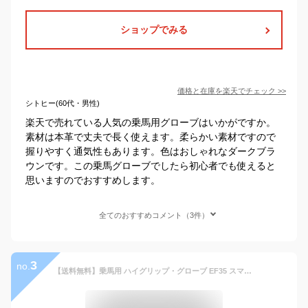
ショップでみる
価格と在庫を
楽天
でチェック
>>
シトヒー(60代・男性)
楽天で売れている人気の乗馬用グローブはいかがですか。
素材は本革で丈夫で長く使えます。柔らかい素材ですので
握りやすく通気性もあります。色はおしゃれなダークブラ
ウンです。この乗馬グローブでしたら初心者でも使えると
思いますのでおすすめします。
全てのおすすめコメント（3件）
3
no.
【送料無料】乗馬用 ハイグリップ・グローブ EF35 スマホ対応 手袋 | Klaus ストレッチ 乗馬 グローブ スマホ スマートフォン 携帯 タッチ 操作 黒 クラウス シリコン グリップ 初心者 男女兼用 メンズ レディース ジュニア 男性 女性 子供 馬具 乗馬用品