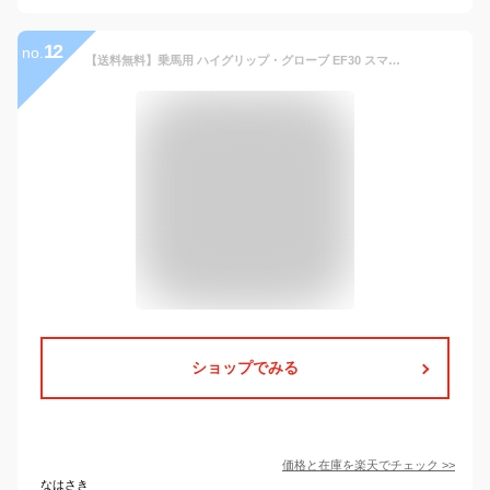
12
no.
【送料無料】乗馬用 ハイグリップ・グローブ EF30 スマホ対応 手袋（ブラック） | Klaus ストレッチ 乗馬 グローブ スマホ スマートフォン 携帯 タッチ 操作 黒 クラウス シリコン グリップ 初心者 男女兼用 メンズ レディース ジュニア 男性 女性 子供 馬具 乗馬用品
ショップでみる
価格と在庫を
楽天
でチェック
>>
なはさき