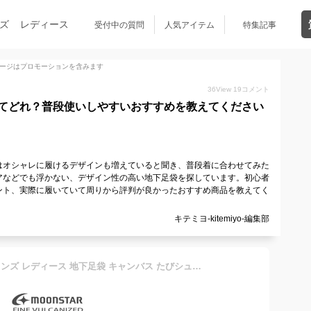
ズ
レディース
受付中の質問
人気アイテム
特集記事
ージはプロモーションを含みます
36
View
19
コメント
てどれ？普段使いしやすいおすすめを教えてください
はオシャレに履けるデザインも増えていると聞き、普段着に合わせてみた
アなどでも浮かない、デザイン性の高い地下足袋を探しています。初心者
ント、実際に履いていて周りから評判が良かったおすすめ商品を教えてく
キテミヨ-kitemiyo-編集部
ムーンスター スニーカー メンズ レディース 地下足袋 キャンバス たびシューズ JIKATABI 日本製 久留米 FINE VULCANIZED バルカナイズ製法 5432094 父の日 ギフト プレゼント