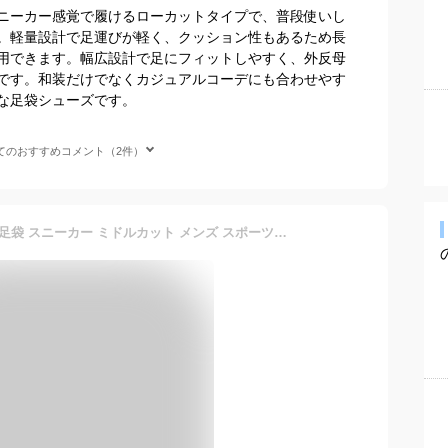
ニーカー感覚で履けるローカットタイプで、普段使いし
。軽量設計で足運びが軽く、クッション性もあるため長
用できます。幅広設計で足にフィットしやすく、外反母
です。和装だけでなくカジュアルコーデにも合わせやす
な足袋シューズです。
てのおすすめコメント（2件）
MARUGO マルゴ 丸五 地下足袋 スニーカー ミドルカット メンズ スポーツジョグII SPJOG2 靴 足袋シューズ 足袋スニーカー 地下足袋スニーカー ミッドカット 祭り足袋 まつりたび おしゃれ お祭り 踊り 地下足袋風 イベント よさこい 靴 mko