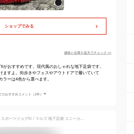
ショップでみる
価格と在庫を
楽天
でチェック
>>
グIIがおすすめです。現代風のおしゃれな地下足袋です。
けますよ。街歩きやフェスやアウトドアで履いていて
カラーは4色から選べます。
てのおすすめコメント（2件）
【日本製】MARUGO 丸五｜スポーツジョグIII / マルゴ 地下足袋 スニーカー ローカット メンズ レディース スポーツジョグIII SPJOG3 靴 足袋シューズ 足袋スニーカー ジョギング ランニング スポーツシューズ 外反母趾 おしゃれ 踊り 地下足袋風 よさこい 足が楽 軽量 幅広