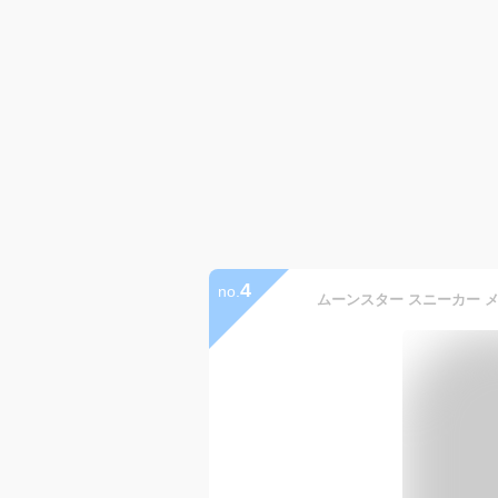
4
no.