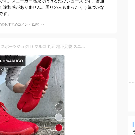
です。スニーカー感覚ではけるたびシューズです。普通
く違和感がありません。周りの人もまったくう気づかな
です。
てのおすすめコメント
(
1
件)
>
【日本製】MARUGO 丸五｜スポーツジョグII / マルゴ 丸五 地下足袋 スニーカー ミドルカット メンズ レディース SPJOG2 靴 足袋シューズ 足袋スニーカー ジョギング ランニング ミッドカット 祭り足袋 まつりたび おしゃれ お祭り 踊り 地下足袋風 よさこい 足が楽 軽量 幅広