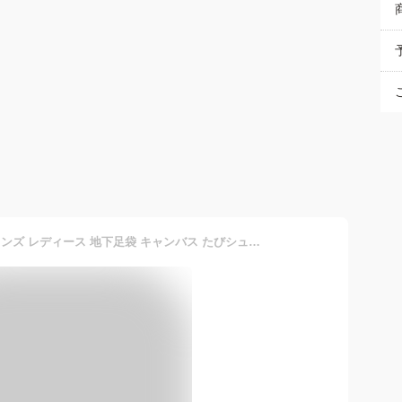
ムーンスター スニーカー メンズ レディース 地下足袋 キャンバス たびシューズ JIKATABI 日本製 久留米 FINE VULCANIZED バルカナイズ製法 5432094 父の日 ギフト プレゼント