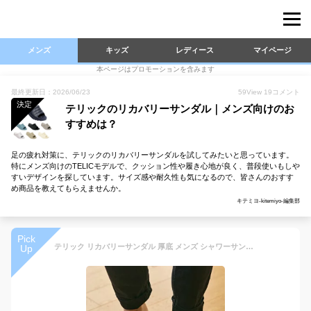
メンズ
キッズ
レディース
マイページ
本ページはプロモーションを含みます
最終更新日：2026/06/23
59
View
19
コメント
決定
テリックのリカバリーサンダル｜メンズ向けのお
すすめは？
足の疲れ対策に、テリックのリカバリーサンダルを試してみたいと思っています。
特にメンズ向けのTELICモデルで、クッション性や履き心地が良く、普段使いもしや
すいデザインを探しています。サイズ感や耐久性も気になるので、皆さんのおすす
め商品を教えてもらえませんか。
キテミヨ-kitemiyo-編集部
Pick
テリック リカバリーサンダル 厚底 メンズ シャワーサンダル W-BUCKLE2 BK TELIC リカバリーシューズ シャワーサンダル スポーツサンダル スライドサンダル
Up