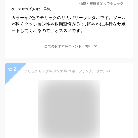
価格と在庫を
楽天
でチェック
>>
ケーマサカズ(60代・男性)
カラーが7色のテリックのリカバリーサンダルです。ソール
が厚くクッション性や耐衝撃性が良く､軽やかに歩行をサポ
ートしてくれるので、オススメです。
全てのおすすめコメント（3件）
2
no.
テリック サンダル メンズ 靴 スポーツサンダル ダブルバックル バックル リカバリーサンダル ビーチサンダル シャワーサンダル 黒 ブラック 灰色 グレー 軽量 シンプル 人気 夏 海 プール 夏 ベルト クッション 室内履き 雲 TELIC W-BUCKLE2