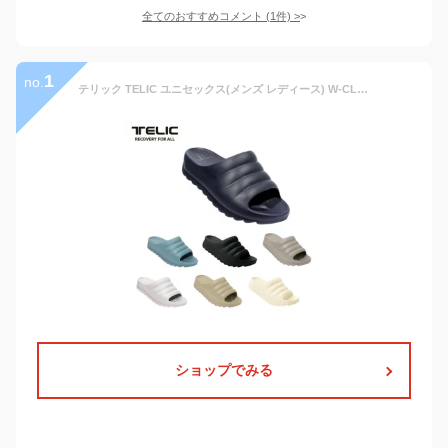
全てのおすすめコメント
(
1
件)
>
1
no.
テリック TELIC ユニセックス(メンズ レディース) W-CLOUD リカバリーサンダル スポーツサンダル【お宝】
ショップでみる