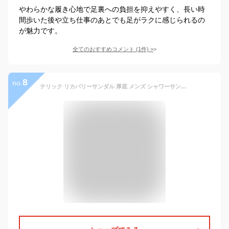
やわらかな履き心地で足裏への負担を抑えやすく、長い時
間歩いた後や立ち仕事のあとでも足がラクに感じられるの
が魅力です。
全てのおすすめコメント
(
1
件)
>
8
no.
テリック リカバリーサンダル 厚底 メンズ シャワーサンダル W-BUCKLE2 BK TELIC リカバリーシューズ シャワーサンダル スポーツサンダル スライドサンダル