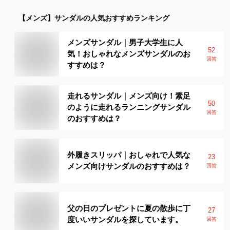
【メンズ】
サンダル
の人気おすすめランキング
メンズサンダル｜男子大学生に人
52
気！おしゃれなメンズサンダルのお
回答
すすめは？
走れるサンダル｜メンズ向け！素足
50
のように走れるランニングサンダル
回答
のおすすめは？
外履きスリッパ｜おしゃれで人気な
23
メンズ向けサンダルのおすすめは？
回答
父の日のプレゼントに夏の散歩に丁
27
度いいサンダルを探しています。
回答