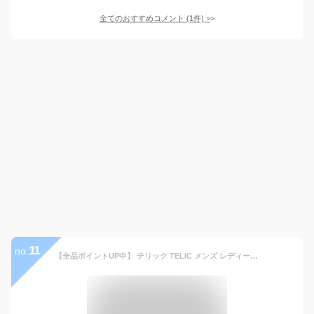
全てのおすすめコメント
(
1
件)
>
11
no.
【全品ポイントUP中】 テリック TELIC メンズ レディース (ユニセックス) W-BUCKLE 2 リカバリーサンダル スポーツサンダル【お宝】