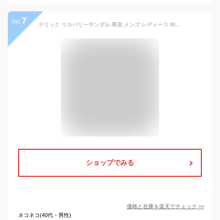
7
no.
テリック リカバリーサンダル 厚底 メンズ レディース Wクラウド W-CLOUD BK TELIC リカバリーシューズ シャワーサンダル スポーツサンダル スライドサンダル
ショップでみる
価格と在庫を
楽天
でチェック
>>
ネコネコ(40代・男性)