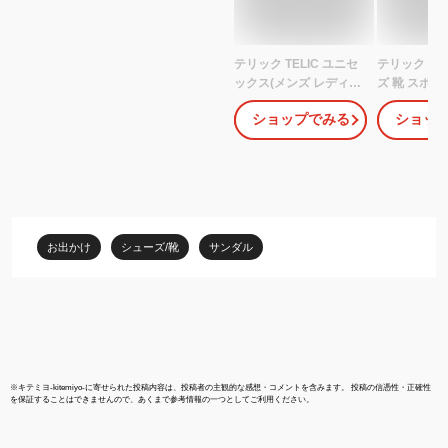
テリック TELIC ユニセ
テリック サ
ックス(メンズ レディー
ズ 靴 スポ
ス) W-CLOUD リカバリ
ダブルバック
ショップでみる
ショッ
ーサンダル スポーツサ
ル リカバリ
ンダル【お宝】
ビーチサンダ
ーサンダル 
灰色 グレー 
ル 人気 夏 海
ベルト クッ
履き 雲 TELI
お出かけ
シューズ/靴
サンダル
BUCKLE2
※
キテミヨ-kitemiyo-
に寄せられた投稿内容は、投稿者の主観的な感想・コメントを含みます。 投稿の信憑性・正確性
を保証することはできませんので、あくまで参考情報の一つとしてご利用ください。