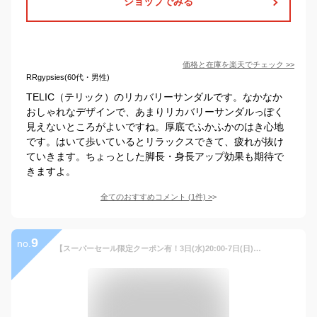
ショップでみる
価格と在庫を
楽天
でチェック
>>
RRgypsies(60代・男性)
TELIC（テリック）のリカバリーサンダルです。なかなか
おしゃれなデザインで、あまりリカバリーサンダルっぽく
見えないところがよいですね。厚底でふかふかのはき心地
です。はいて歩いているとリラックスできて、疲れが抜け
ていきます。ちょっとした脚長・身長アップ効果も期待で
きますよ。
全てのおすすめコメント
(
1
件)
>
9
no.
【スーパーセール限定クーポン有！3日(水)20:00-7日(日)23:59まで】サンダル リカバリーサンダル TELIC テリック SLIDE スライド 軽量 衝撃吸収 メンズ レディース ユニセックス サーフ 室内外兼用 コンフォートサンダル 海 プール 夏 【SLIDE】