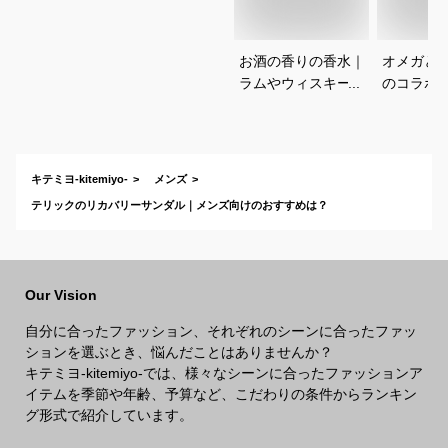
お酒の香りの香水｜
オメガと
ラムやウィスキーな
のコラボ
どの香りがする大人
すすめは
向けメンズフレグラ
ンスのおすすめは？
キテミヨ-kitemiyo-
メンズ
テリックのリカバリーサンダル｜メンズ向けのおすすめは？
Our Vision
自分に合ったファッション、それぞれのシーンに合ったファッ
ションを選ぶとき、悩んだことはありませんか？
キテミヨ-kitemiyo-では、様々なシーンに合ったファッションア
イテムを季節や年齢、予算など、こだわりの条件からランキン
グ形式で紹介しています。