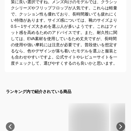
策に良い選択ですね。メンズ向けのモデルでは、クラシッ
クシリーズやフリップフロップが人気です。これらは軽量
で、クッション性も優れており、長時間履いても疲れにく
い特徴があります。サイズ感については、靴のサイズより
0.5～1サイズ大きめを選ぶ人が多いようです。これはフィ
ット感を高めるためのアドバイスです。また、耐久性に関
しては、EVA素材を使用しているため丈夫ですが、長時間
の使用や強い摩耗には注意が必要です。普段使いを想定す
るなら、色やデザインが落ち着いたモデルを選ぶと服装と
も合わせやすいですよ。公式サイトやレビューサイトを一
度チェックして、選びやすくするのも良いかと思います。
ランキング内で紹介されている商品