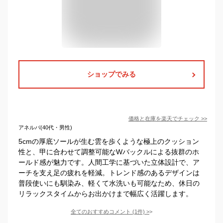
ショップでみる
価格と在庫を
楽天
でチェック
>>
アネルバ(40代・男性)
5cmの厚底ソールが生む雲を歩くような極上のクッション
性と、甲に合わせて調整可能なWバックルによる抜群のホ
ールド感が魅力です。人間工学に基づいた立体設計で、ア
ーチを支え足の疲れを軽減。トレンド感のあるデザインは
普段使いにも馴染み、軽くて水洗いも可能なため、休日の
リラックスタイムからお出かけまで幅広く活躍します。
全てのおすすめコメント
(
1
件)
>