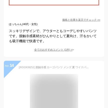
価格と在庫を
楽天
でチェック
>>
ほっちゃん(40代・女性)
スッキリデザインで、アウターともコーデしやすいパンツ
です。接触冷感素材がひんやりとして夏向け、汗をかいて
も吸汗機能で快適です。
全てのおすすめコメント
(
1
件)
>
14
no.
[ROOKMZU] 接触冷感 カーゴパンツ メンズ 夏 ワイドパンツ レディース 夏用ズボン アイスシルクパンツ メンズ 冷感 ボトムス 軽量 薄手 ストレッチ速乾カジュアル ゆったり 男女兼用 涼しいズボン アウトドア