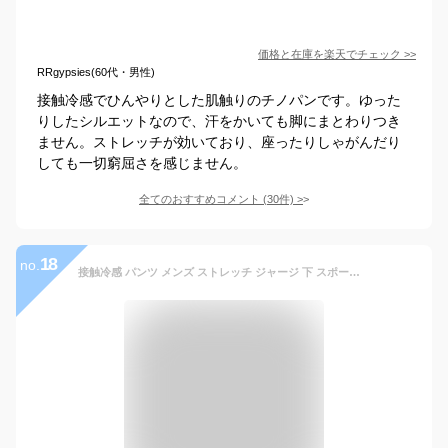
価格と在庫を
楽天
でチェック
>>
RRgypsies(60代・男性)
接触冷感でひんやりとした肌触りのチノパンです。ゆった
りしたシルエットなので、汗をかいても脚にまとわりつき
ません。ストレッチが効いており、座ったりしゃがんだり
しても一切窮屈さを感じません。
全てのおすすめコメント
(
30
件)
>
18
no.
接触冷感 パンツ メンズ ストレッチ ジャージ 下 スポーツ ジャージパンツ outdoor products アウトドア プロダクツ テーパード スリム ドライ 夏 涼しい ひんやり ルームウェア UVカット 薄手 軽量 男女兼用 ユニセックス レディース S M L LL ゴルフパンツ 父の日