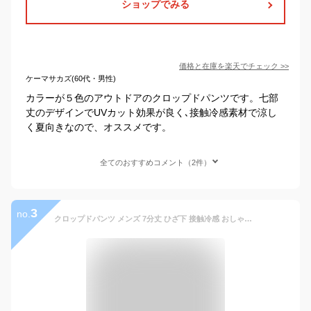
ショップでみる
価格と在庫を
楽天
でチェック
>>
ケーマサカズ(60代・男性)
カラーが５色のアウトドアのクロップドパンツです。七部
丈のデザインでUVカット効果が良く､接触冷感素材で涼し
く夏向きなので、オススメです。
全てのおすすめコメント（2件）
3
no.
クロップドパンツ メンズ 7分丈 ひざ下 接触冷感 おしゃれ パンツ ストレッチ レギンスパンツ ショートパンツ ハーフパンツ イージーパンツ 七分丈 冷たい ひんやり 軽量 M L XL LL シンプル 無地 細身 スリム 服 父の日 20代 30代 40代 50代 春 夏 春服 夏服 ファッション