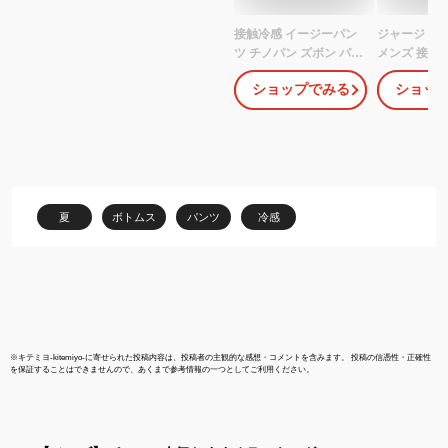
接触冷感 イージーパン
ジャージ パン
ツ チノパン ズボン パン
メンズ 接触
ツ 冷感パンツ メンズ ス
プドパンツ 
ショップでみる
ショッ
トレッチ 伸縮 速乾 夏 ゴ
スポーツウェ
ルフ 涼しい メンズパン
パンツ メンズ
ツ ボトムス ワーク チャ
レーニング 
コール ネイビー ベージ
ス outdoor p
ュ 冷たい テーパードパ
ウトドア プ
ンツ sun-ux-pnt-1939
夏 ドライ U
メール便で送料無料 2枚
ディース カ
夏
ボトムス
パンツ
冷感
は2通
男女兼用 S M 
ティブパン
※
キテミヨ-kitemiyo-
に寄せられた投稿内容は、投稿者の主観的な感想・コメントを含みます。 投稿の信憑性・正確性
を保証することはできませんので、あくまで参考情報の一つとしてご利用ください。