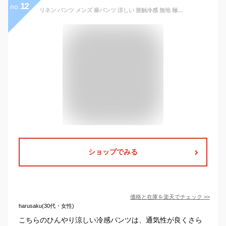
12
no.
リネン パンツ メンズ 麻パンツ 涼しい 接触冷感 無地 極薄 夏 麻100％ パンツ 冷感 ゆったり ズボン ひんやり スラックス 薄い 通気 ファッション ロングパンツ 春 秋 ボトムス 日常 父の日 プレゼント カジュアル 涼しい ゆったり 通気性 柔らかい 快適 軽量 おしゃれ
ショップでみる
価格と在庫を
楽天
でチェック
>>
harusaku(30代・女性)
こちらのひんやり涼しい冷感パンツは、通気性が良くさら