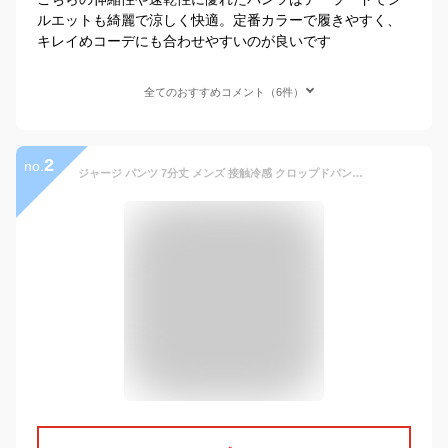
ルエットも綺麗で涼しく快適。定番カラーで履きやすく、
キレイめコーデにも合わせやすいのが良いです
全てのおすすめコメント（6件）
2
no.
ジャージ パンツ 7分丈 メンズ 接触冷感 クロップドパンツ ジャージ 下 スポーツウェア ハーフパンツ メンズ ひざ下 トレーニング フィットネス outdoor products アウトドア プロダクツ 春 夏 ドライ UVカット レディース カプリパンツ 男女兼用 S M L LL アクティブパンツ