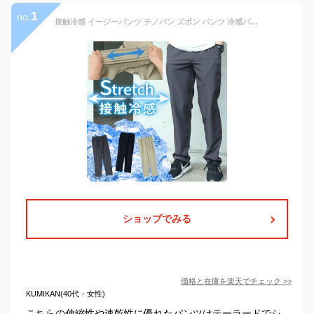
1
no.
接触冷感 イージーパンツ チノパン ズボン パンツ 冷感パンツ メンズ ストレッチ 伸縮 速乾 夏 ゴルフ 涼しい メンズパンツ ボトムス ワーク チャコール ネイビー ベージュ 冷たい テーパードパンツ sun-ux-pnt-1939 メール便で送料無料 2枚は2通
ショップでみる
価格と在庫を
楽天
でチェック
>>
KUMIKAN(40代・女性)
こちらの伸縮性や速乾性に優れたパンツはテーラードでシ