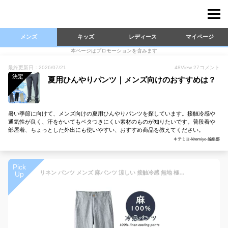
メンズ
キッズ
レディース
マイページ
本ページはプロモーションを含みます
最終更新日：2026/07/21
48
View
27
コメント
決定
夏用ひんやりパンツ｜メンズ向けのおすすめは？
暑い季節に向けて、メンズ向けの夏用ひんやりパンツを探しています。接触冷感や
通気性が良く、汗をかいてもベタつきにくい素材のものが知りたいです。普段着や
部屋着、ちょっとした外出にも使いやすい、おすすめ商品を教えてください。
キテミヨ-kitemiyo-編集部
Pick
リネン パンツ メンズ 麻パンツ 涼しい 接触冷感 無地 極薄 夏 麻100％ パンツ 冷感 ゆったり ズボン ひんやり スラックス 薄い 通気 ファッション ロングパンツ 春 秋 ボトムス 日常 父の日 プレゼント カジュアル 涼しい ゆったり 通気性 柔らかい 快適 軽量 おしゃれ
Up