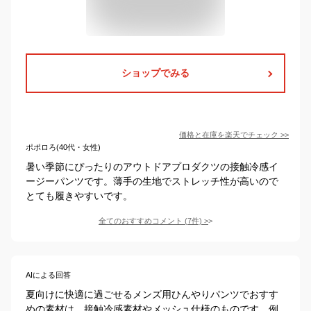
ショップでみる
価格と在庫を
楽天
でチェック
>>
ポポロろ(40代・女性)
暑い季節にぴったりのアウトドアプロダクツの接触冷感イ
ージーパンツです。薄手の生地でストレッチ性が高いので
とても履きやすいです。
全てのおすすめコメント
(
7
件)
>
AIによる回答
夏向けに快適に過ごせるメンズ用ひんやりパンツでおすす
めの素材は、接触冷感素材やメッシュ仕様のものです。例