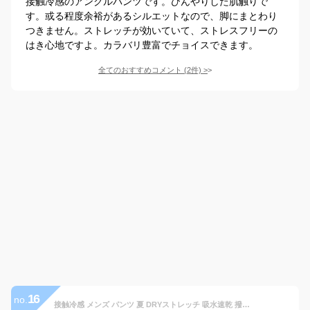
接触冷感のアンクルパンツです。ひんやりした肌触りで
す。或る程度余裕があるシルエットなので、脚にまとわり
つきません。ストレッチが効いていて、ストレスフリーの
はき心地ですよ。カラバリ豊富でチョイスできます。
全てのおすすめコメント
(
2
件)
>
16
no.
接触冷感 メンズ パンツ 夏 DRYストレッチ 吸水速乾 撥水 UVカット 超伸縮 チノパン ゴルフウェア【ゆうパケット送料無料】【1-T11Y】