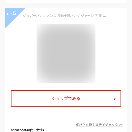
5
no.
ジョガーパンツ メンズ 接触冷感パンツ ジャージ 下 夏 テーパードパンツ スリム outdoor products アウトドア プロダクツ アクティブスポーツパンツ ストレッチ 超伸縮 涼しい UVカット 猛暑対策 暑さ対策 M L LL 正規品 ブランド 黒 ネイビー カーキ ベージュ
ショップでみる
価格と在庫を
楽天
でチェック
>>
nanacoco(40代・女性)