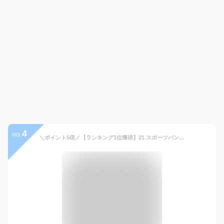
4
no.
＼ポイント5倍／【ランキング1位獲得】21 スポーツパンツ 春夏 ひんやり 接触冷感ジョガーパンツ 涼しい ズボン メンズ ズボン ストレッチ 速乾タイプ スポーツ パンツ ランニングウェア ロングパンツ ジム ヨガウエア ランニングウエア