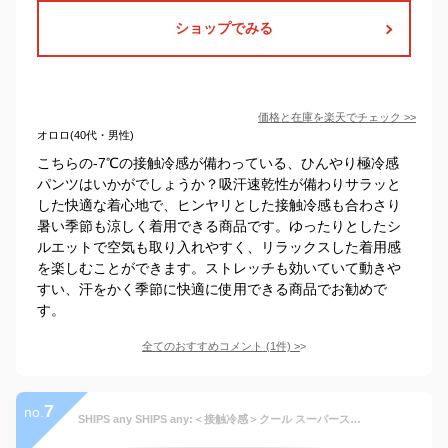
ショップでみる
価格と在庫を
楽天
でチェック
>>
オロロ(40代・男性)
こちらの-7℃の接触冷感が備わっている、ひんやり極冷感
パンツはいかがでしょうか？吸汗速乾性が備わりサラッと
した快適な着心地で、ヒンヤリとした接触冷感も合わさり
暑い季節も涼しく着用できる商品です。ゆったりとしたシ
ルエットで空気も取り入れやすく、リラックスした着用感
を楽しむことができます。ストレッチも効いていて動きや
すい、汗をかく季節に快適に使用できる商品でお勧めで
す。
全てのおすすめコメント
(
1
件)
>
7
no.
SHIPS any SHIPS any:＜接触冷感＞クール スーパーストレッチ 2タック リラックス イージー パンツ◇ シップス パンツ その他のパンツ ベージュ ブラック グリーン【送料無料】