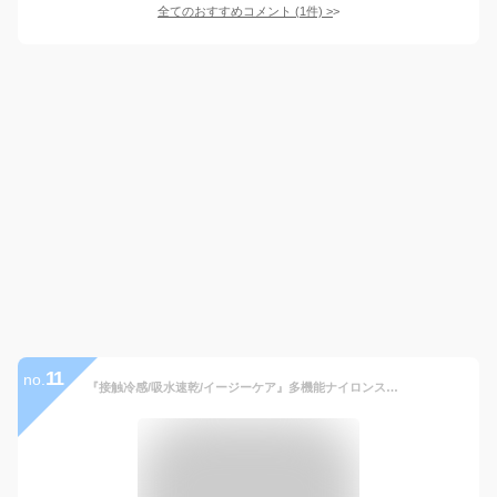
全てのおすすめコメント
(
1
件)
>
11
no.
『接触冷感/吸水速乾/イージーケア』多機能ナイロンストレッチイージーパンツ URBAN RESEARCH ITEMS アーバンリサーチアイテムズ パンツ その他のパンツ ブラック カーキグリーン グレー【送料無料】[Rakuten Fashion]