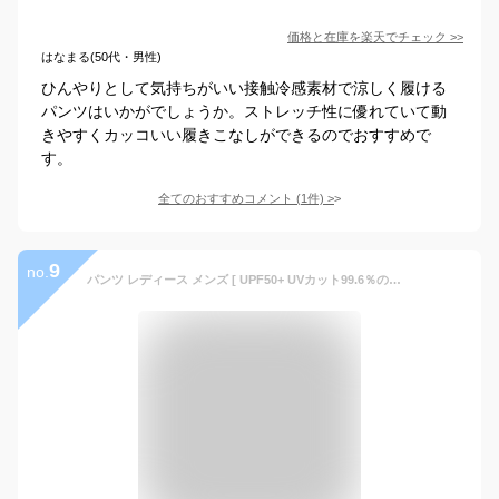
価格と在庫を
楽天
でチェック
>>
はなまる(50代・男性)
ひんやりとして気持ちがいい接触冷感素材で涼しく履ける
パンツはいかがでしょうか。ストレッチ性に優れていて動
きやすくカッコいい履きこなしができるのでおすすめで
す。
全てのおすすめコメント
(
1
件)
>
9
no.
パンツ レディース メンズ [ UPF50+ UVカット99.6％の日焼け対策 ひんやり涼しい接触冷感 吸水速乾でベタつかない ] 熱中症対策 ラッシュガード 暑さ対策 冷やす リラックス ルームウェア ズボン 夏 冷感グッズ ワイドパンツ 部屋着 冷感パンツ LAD WEATHER ラドウェザー