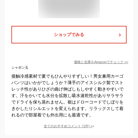
ショップでみる
価格と在庫を
Amazon
でチェック
>>
シャボン玉
接触冷感素材で夏でもひんやりすずしい！男女兼用カーゴ
パンツはいかがでしょうか？薄手のアイスシルク製でスト
レッチ性がありひざの曲げ伸ばしもしやすく動きやすいで
す。汗をかいても水分を拡散し吸水速乾性がありサラサラ
でドライを保ち蒸れません。裾はドローコードでしぼりを
きかしたりシルエットを変えられます。リラックスして着
れるので部屋着でも外出用にも最適です。
全てのおすすめコメント
(
1
件)
>