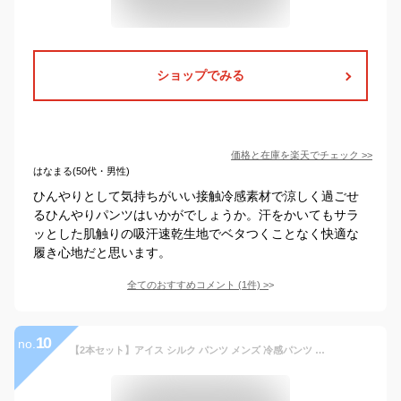
ショップでみる
価格と在庫を
楽天
でチェック
>>
はなまる(50代・男性)
ひんやりとして気持ちがいい接触冷感素材で涼しく過ごせ
るひんやりパンツはいかがでしょうか。汗をかいてもサラ
ッとした肌触りの吸汗速乾生地でベタつくことなく快適な
履き心地だと思います。
全てのおすすめコメント
(
1
件)
>
10
no.
【2本セット】アイス シルク パンツ メンズ 冷感パンツ 接触冷感 アンクルパンツ ストレッチパンツ 夏 速乾 カジュアルパンツ チノパン テーパードパンツ 清涼 涼感 ズボン ゴルフパンツ