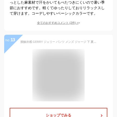
っとした麻素材で汗をかいてもべたつきにくいので暑い季
節におすすめです。軽くてゆったりしておりリラックスし
て穿けます。コーデしやすいベーシックカラーです。
全てのおすすめコメント
(
2
件)
>
13
no.
接触冷感 GERRY ジェリー パンツ メンズ ジャージ 下 夏 ジャージパンツ ひんやり ストレッチ 超伸縮 ブランド ヨガ フイットネス ジム スポーツ トレーニングウェア アイスマックス ICEMAX ブランド UV対策 春 ドライ 速乾 猛暑対策 暑さ対策【超冷感 驚異の Q-max値0.4】
ショップでみる