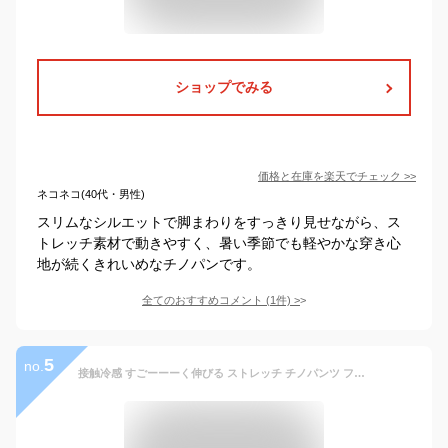
ショップでみる
価格と在庫を
楽天
でチェック
>>
ネコネコ(40代・男性)
スリムなシルエットで脚まわりをすっきり見せながら、ス
トレッチ素材で動きやすく、暑い季節でも軽やかな穿き心
地が続くきれいめなチノパンです。
全てのおすすめコメント
(
1
件)
>
5
no.
接触冷感 すごーーーく伸びる ストレッチ チノパンツ フルレングス アンクル丈 涼感 ハイテンション イージーパンツ ウエストギャザー【C7P】【パケ1】