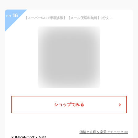
16
no.
【スーパーSALE半額多数】【メール便送料無料】9分丈 アンクルパンツ メンズ◆テーパードアンクルチノパンツ◆スリムパンツ スキニー 白 黒 ズボン パンツ メンズ スキニーパンツ テーパードパンツ チノパン ストレッチ ゴルフ 春服 秋服 夏服 迷彩 花柄
ショップでみる
価格と在庫を
楽天
でチェック
>>
KUMIKAN(40代・女性)