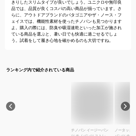
きりしたスリムタイプが良いでしょう。ユニクロや無印良
品では、品質が良くコスパの高い商品が揃っています。さ
らに、アウトドアブランドのパタゴニアやザ・ノース・フ
ェイスでは、機能性素材を使ったチノパンも見つかります
よ。購入の際には、防臭や吸湿速乾といった加工が施され
ている商品を選ぶと、暑い日でも快適に過ごせるでしょ
う。試着をして履き心地を確かめるのも大切ですね。
ランキング内で紹介されている商品
チノパン イージーパン
ノータック 
ツ チノパンツ ストレッ
パンツ チノ