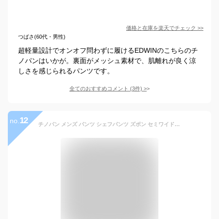
価格と在庫を
楽天
でチェック
>>
つばさ(60代・男性)
超軽量設計でオンオフ問わずに履けるEDWINのこちらのチ
ノパンはいかが。裏面がメッシュ素材で、肌離れが良く涼
しさを感じられるパンツです。
全てのおすすめコメント
(
3
件)
>
12
no.
チノパン メンズ パンツ シェフパンツ ズボン セミワイド ワイドパンツ イージーパンツ ボトムス ワイド メンズパンツ テーパード ワーク 太め ゆったり きれいめ ブラック ネイビー カーキ ベージュ sun-ux-pnt-1948 メール便で送料無料 2枚は2通