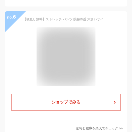
6
no.
【裾直し無料】ストレッチ パンツ 接触冷感 大きいサイズ 小さいサイズ【suso】【G】[スポーツウェア ゴルフウェアゴルフパンツ メンズ ゴルフウェア スキニーパンツ チノパン チノパンツ 伸縮 スリム ボトムス 大きいサイズあり 春夏 ズボン 人気 おしゃれ ネコポス]
ショップでみる
価格と在庫を
楽天
でチェック
>>