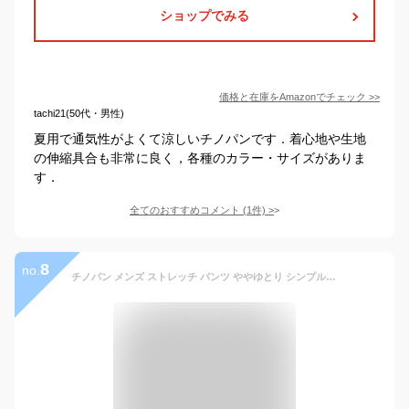
ショップでみる
価格と在庫を
Amazon
でチェック
>>
tachi21(50代・男性)
夏用で通気性がよくて涼しいチノパンです．着心地や生地
の伸縮具合も非常に良く，各種のカラー・サイズがありま
す．
全てのおすすめコメント
(
1
件)
>
8
no.
チノパン メンズ ストレッチ パンツ ややゆとり シンプル 無地 おしゃれ カジュアル ビジネス スリム ストレート 72cm 79cm S-XXL 春 夏 秋 冬