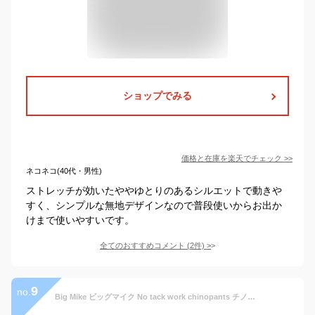
ショップでみる
価格と在庫を
楽天
でチェック
>>
ネコネコ(40代・男性)
ストレッチが効いたややゆとりのあるシルエットで動きや
すく、シンプルな無地デザインなので普段使いからお出か
けまで使いやすいです。
全てのおすすめコメント
(
2
件)
>
9
no.
Big Mike ビッグマイク No tack work chinopants チノパンツ アメカジ チノパン ワイドチノパン チノパンメンズ ノータックパンツ ワイドチノパンツ メンズ ワークパンツ メンズワイドチノ ストレートワイドパンツ メンズワイドパンツ ブランド ゆったり アメカジブランド