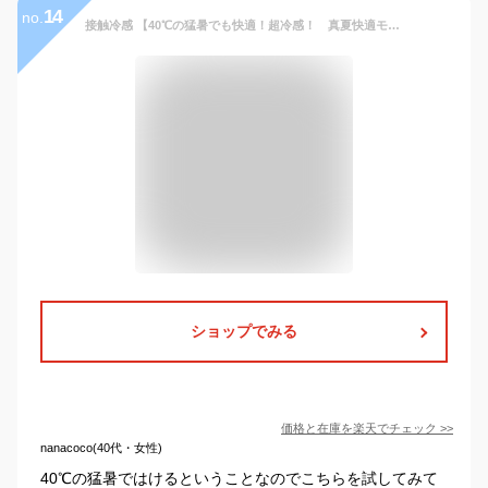
14
no.
接触冷感 【40℃の猛暑でも快適！超冷感！ 真夏快適モデル 発売中】チノパン メンズ 涼しい スキニーパンツ メンズパンツ 超伸縮 超ストレッチ 細身 美脚 ゴルフパンツ
ショップでみる
価格と在庫を
楽天
でチェック
>>
nanacoco(40代・女性)
40℃の猛暑ではけるということなのでこちらを試してみて