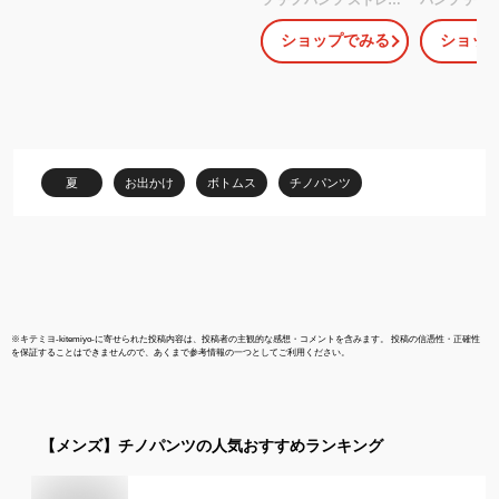
チパンツ メンズ ストレ
ュアル ウォ
ショップでみる
ショッ
ッチ ズボン スリム 接触
オールシーズ
冷感 伸縮 超伸縮 ゆった
冬 裾上げ済(
り 30代 40代 50代 おう
68cm/73c
ち ボトムス セール 父の
混 メンズ 
日 ギフト プレゼント 春
ュ ネイビー 
夏
ールビズ 綿3
ステル64%
夏
お出かけ
ボトムス
チノパンツ
ン3%
※
キテミヨ-kitemiyo-
に寄せられた投稿内容は、投稿者の主観的な感想・コメントを含みます。 投稿の信憑性・正確性
を保証することはできませんので、あくまで参考情報の一つとしてご利用ください。
【メンズ】
チノパンツ
の人気おすすめランキング