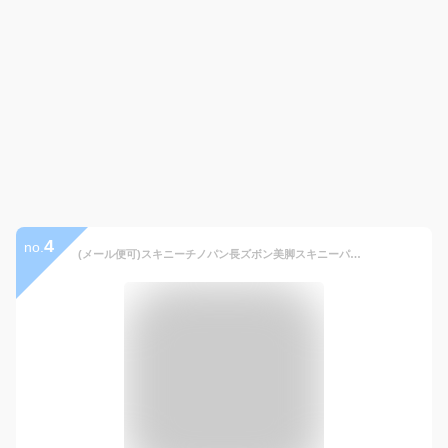
4
no.
(メール便可)スキニーチノパン長ズボン美脚スキニーパンツストレッチストレートパンツメンズ美脚長ズボンきれいめ 全9色カラーパン 美脚長ズボン きれいめ カラー豊富春夏秋冬通勤通学