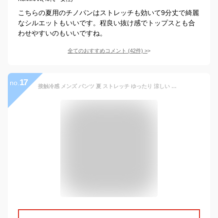
こちらの夏用のチノパンはストレッチも効いて9分丈で綺麗
なシルエットもいいです。程良い抜け感でトップスとも合
わせやすいのもいいですね。
全てのおすすめコメント
(
42
件)
>
17
no.
接触冷感 メンズ パンツ 夏 ストレッチ ゆったり 涼しい ボトムス 清涼 涼感 超伸縮 レギパン 薄手 イージーパンツ ズボン エアパンツ 前開き テレワーク ゴルフパンツ ゴルフウェア 迷彩柄 バンダナ ペイズリー カモフラ S M L LL XL XXL 3L ジェネレス