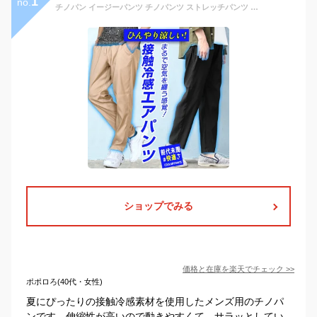
1
no.
チノパン イージーパンツ チノパンツ ストレッチパンツ メンズ ストレッチ ズボン スリム 接触冷感 伸縮 超伸縮 ゆったり 30代 40代 50代 おうち ボトムス セール 父の日 ギフト プレゼント 春 夏
ショップでみる
価格と在庫を
楽天
でチェック
>>
ポポロろ(40代・女性)
夏にぴったりの接触冷感素材を使用したメンズ用のチノパ
ンです。伸縮性が高いので動きやすくて、サラッとしてい