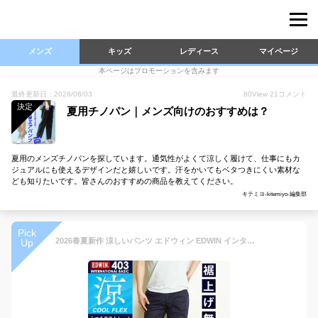
メンズ
キッズ
レディース
マイページ
本ページはプロモーションを含みます
最終更新日：2026/08/03
80
View
21
コメント
決定
夏用チノパン｜メンズ向けのおすすめは？
夏用のメンズチノパンを探しています。通気性がよくて涼しく履けて、仕事にもカ
ジュアルにも使えるデザインだと嬉しいです。汗をかいてもベタつきにくい素材な
ども知りたいです。皆さんのおすすめの商品を教えてください。
キテミヨ-kitemiyo-編集部
Pick
2026春夏新作 涼しいパンツ エドウィン EDWIN インターナショナルベーシック 403 クール COOL 裏メッシュ ふつうのストレート チノパン スラックス ボトム 日本製 メンズ 男性 紳士 夏用 夏物 涼しい レギュラーストレート クールビズ E403CH【EDWIN】
Up