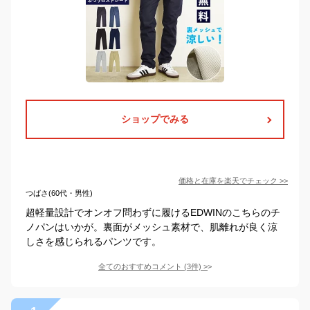
ショップでみる
価格と在庫を
楽天
でチェック
>>
つばさ(60代・男性)
超軽量設計でオンオフ問わずに履けるEDWINのこちらのチ
ノパンはいかが。裏面がメッシュ素材で、肌離れが良く涼
しさを感じられるパンツです。
全てのおすすめコメント
(
3
件)
>