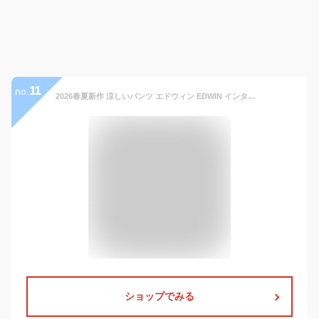
11
no.
2026春夏新作 涼しいパンツ エドウィン EDWIN インターナショナルベーシック 403 クール COOL 裏メッシュ ふつうのストレート チノパン スラックス ボトム 日本製 メンズ 男性 紳士 夏用 夏物 涼しい レギュラーストレート クールビズ E403CH【EDWIN】
ショップでみる