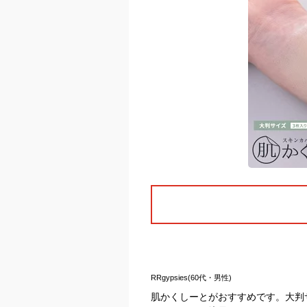
RRgypsies(60代・男性)
肌かくしーとがおすすめです。大判サ