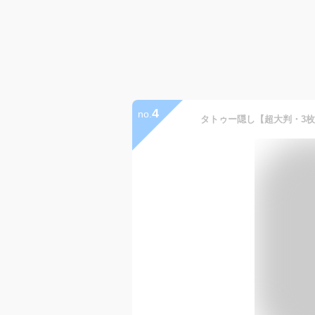
4
no.