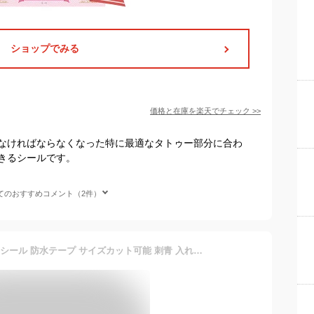
ショップでみる
価格と在庫を
楽天
でチェック
>>
なければならなくなった特に最適なタトゥー部分に合わ
きるシールです。
てのおすすめコメント（2件）
【6枚セット】タトゥー隠しシール 防水テープ サイズカット可能 刺青 入れ墨 傷 あざ 母斑 隠す つや消し テープ 極薄 防水 防汗 目立たない プール用 温泉用 メール便送料無料