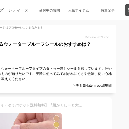
ズ
レディース
受付中の質問
人気アイテム
特集記事
ージはプロモーションを含みます
156
View
23
コメント
るウォータープルーフシールのおすすめは？
、ウォータープルーフタイプのタトゥー隠しシールを探しています。汗や
のものが知りたいです。実際に使ってみて剥がれにくさや色味、使い心地
を教えてください。
キテミヨ-kitemiyo-編集部
タトゥー隠し【大判・3枚入り・ゆうパケット送料無料】『肌かくしーと大判3枚セット』タトゥー・傷あと・あざを隠すスキンカバーシート！[3枚入り]ウォータープルーフ 極うす0.02mm ファンデーション 隠す テープ シート シール