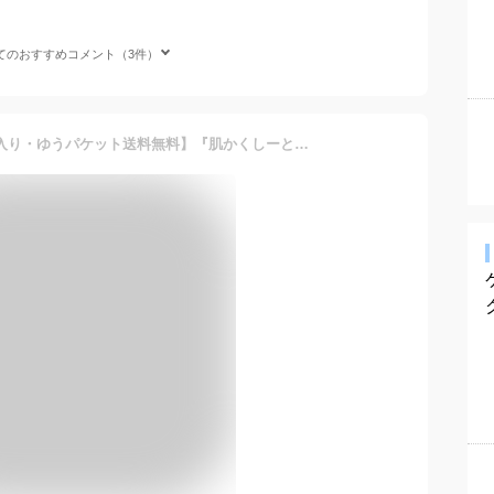
てのおすすめコメント（3件）
タトゥー隠し【本品・10枚入り・ゆうパケット送料無料】『肌かくしーと本品セット』タトゥー・傷あと・あざを隠すスキンカバーシート！[10枚入り]ウォータープルーフ 極うす0.02mm ファンデーション 隠す テープ シート シール