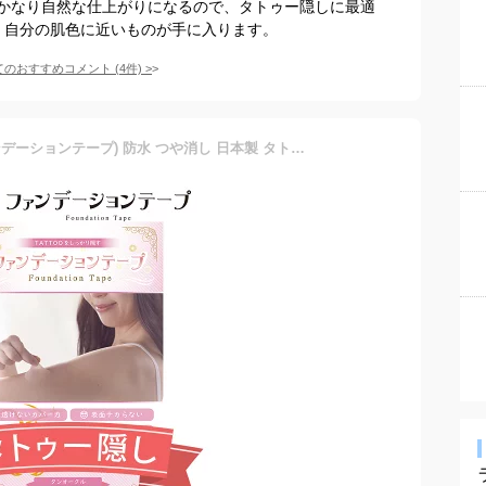
かなり自然な仕上がりになるので、タトゥー隠しに最適
、自分の肌色に近いものが手に入ります。
てのおすすめコメント
(
4
件)
>
タトゥー隠しシール (ファンデーションテープ) 防水 つや消し 日本製 タトゥー 隠し シール 刺青 隠す テープ tattoo cover ウォータープルーフ 選べる6色4サイズ 特許取得済み ログインマイライフ