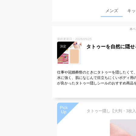
メンズ
キッ
本ペ
最終更新日：2026/05/25
タトゥーを自然に隠せ
決定
仕事や冠婚葬祭のときにタトゥーを隠したくて
水に強く、肌になじんで目立ちにくいボディ用
が良かったタトゥー隠しシールのおすすめ商品
Pick
Up