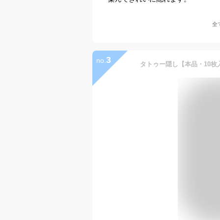
全
3
no.