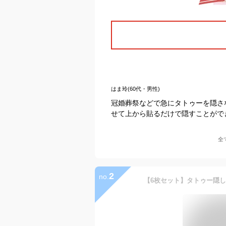
はま玲(60代・男性)
冠婚葬祭などで急にタトゥーを隠さ
せて上から貼るだけで隠すことがで
全
2
no.