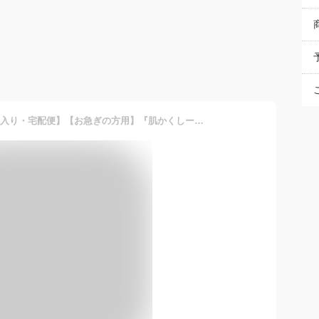
タトゥー隠し【超大判・3枚入り・宅配便】【お急ぎの方用】『肌かくしーと超大判3枚セット』タトゥー・傷あと・あざを隠すスキンカバーシート！[3枚入り]ウォータープルーフ 極うす0.02mm ファンデーション 隠す テープ シート シール