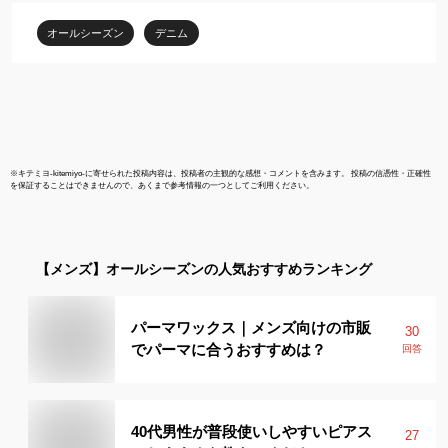
用テープ 裾上げ補修テ
ーテン テー
ープ 裾上げ簡単テープ
ベッドカバー 
オールシーズン
デニム
便利 使い方 
品質
※
キテミヨ-kitemiyo-
に寄せられた投稿内容は、投稿者の主観的な感想・コメントを含みます。 投稿の信憑性・正確性
を保証することはできませんので、あくまで参考情報の一つとしてご利用ください。
【メンズ】
オールシーズン
の人気おすすめランキング
パーマワックス｜メンズ向けの市販
30
でパーマに合うおすすめは？
回答
40代男性が普段使いしやすいピアス
27