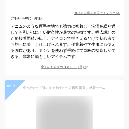
価格と在庫を
楽天
でチェック
>>
アネルバ(40代・男性)
デニムのような厚手生地でも強力に密着し、洗濯を繰り返
しても剥がれにくい耐久性が最大の特徴です。幅広設計の
ため接着面積が広く、アイロンで押さえるだけで初心者で
も均一に美しく仕上げられます。作業着や学生服にも使え
る強度があり、ミシンを使わず手軽にプロ級の裾直しがで
きる、非常に頼もしいアイテムです。
全てのおすすめコメント
(
1
件)
>
7
no.
裾上げテープ 強力すそ上げテープ 幅広 裾直し 粘着テープ 剥がれにくい アイロン 布 接着剤 簡単 接着 洗濯可能 学生服 作業着 ボトム ズボン デニム スーツ すそあげテープ 強力 裾上げ 裾直しテープ すそあげ ズボンすそあげテープ 裾あげテープ 超強力テープ