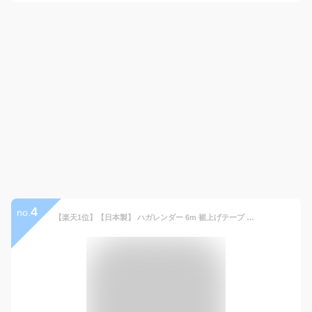
4
no.
【楽天1位】【日本製】 ハガレンダー 6m 裾上げテープ 強力 アイロン 簡単 裾上げ簡単 お直し 強力接着 アイロン接着テープ すそ上げテープ 剥がれない ロング 糸 針 寸法直し ズボン 作業服 制服 スラックス チノパン ジーンズ スカート 子供服 カーテン 補修 裾直し