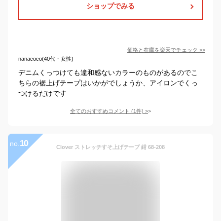
ショップでみる
価格と在庫を
楽天
でチェック
>>
nanacoco(40代・女性)
デニムくっつけても違和感ないカラーのものがあるのでこ
ちらの裾上げテープはいかがでしょうか、アイロンでくっ
つけるだけです
全てのおすすめコメント
(
1
件)
>
10
no.
Clover ストレッチすそ上げテープ 紺 68-208