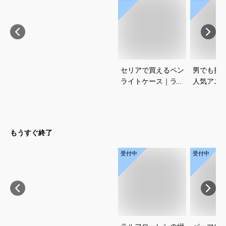
セリアで買えるペン
男でも挑
ライトケース｜ライ
人気アニ
ブ遠征に便利なおす
コスプレ
すめを教えてくださ
すめを教
い
い
もうすぐ終了
受付中
受付中