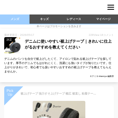
メンズ
キッズ
レディース
マイページ
本ページはプロモーションを含みます
最終更新日：2026/05/17
228
View
18
コメント
決定
デニムに使いやすい裾上げテープ｜きれいに仕上
がるおすすめを教えてください
デニムのパンツを自分で裾上げしたくて、アイロンで貼れる裾上げテープを探して
います。厚手のデニムでもはがれにくく、洗濯にも強いタイプが知りたいです。仕
上がりがきれいで、初心者でも扱いやすいおすすめの裾上げテープを教えてもらえ
ませんか。
キテミヨ-kitemiyo-編集部
Pick
裾上げテープ 強力すそ上げテープ 幅広 裾直し 粘着テープ 剥がれにくい アイロン 布 接着剤 簡単 接着 洗濯可能 学生服 作業着 ボトム ズボン デニム スーツ すそあげテープ 強力 裾上げ 裾直しテープ すそあげ ズボンすそあげテープ 裾あげテープ 超強力テープ
Up