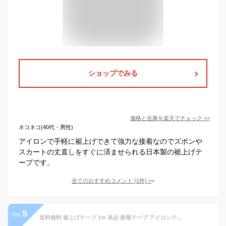
ショップでみる
価格と在庫を
楽天
でチェック
>>
ネコネコ(40代・男性)
アイロンで手軽に裾上げできて強力な接着なのでズボンや
スカートの丈直しをすぐに済ませられる日本製の裾上げテ
ープです。
全てのおすすめコメント
(
1
件)
>
5
no.
送料無料 裾上げテープ 1m 単品 接着テープ アイロンテープ 裾上げ アイロン接着 熱接着 ズボン パンツ デニム ジーンズ ボトムス 簡単 便利アイテム 裁縫テープ ミシン不要