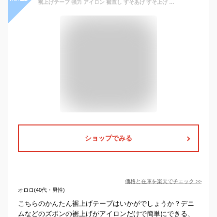
裾上げテープ 強力 アイロン 裾直し すそあげ すそ上げ スラックス チノパン デニムパンツ ジーンズ 02-047 日用品 手芸用品 丈直し 洋服 お直し ワークマン プラス
ショップでみる
価格と在庫を
楽天
でチェック
>>
オロロ(40代・男性)
こちらのかんたん裾上げテープはいかがでしょうか？デニ
ムなどのズボンの裾上げがアイロンだけで簡単にできる、