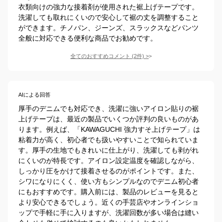
衣類向けの強力な接着剤が使用された裾上げテープです。
洗濯しても取れにくいので安心して裾の丈を調整すること
ができます。チノパン、ジーンズ、スラックスなどパンツ
全般に対応できる便利な商品でお勧めです。
全てのおすすめコメント
(
2
件)
>
AIによる回答
厚手のデニムでも対応でき、洗濯に強いアイロン貼りの裾
上げテープは、最近の製品でいくつか評判の良いものがあ
ります。例えば、「KAWAGUCHI 強力すそ上げテープ」は
粘着力が高く、初心者でも扱いやすいことで知られていま
す。厚手の生地でもきれいに仕上がり、洗濯しても剥がれ
にくいのが特長です。アイロン設定温度を確認しながら、
しっかり圧をかけて接着させるのがポイントです。また、
シワになりにくく、使い方もシンプルなのでデニム初心者
にもおすすめです。購入前には、製品のレビューを見ると
より安心できるでしょう。近くの手芸店やオンラインショ
ップで手軽に手に入りますが、洗濯回数が多い場合は縫い