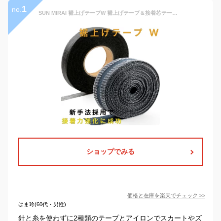
1
no.
SUN MIRAI 裾上げテープW 裾上げテープ＆接着芯テープ 強力接着セット 接着テープ すそあげテープ アイロンテープ 裾上げアイロンテープ 裾上げテープセット 裾上げテープ 裾上げ布用テープ 裾上げ補修テープ 裾上げ簡単テープ
ショップでみる
価格と在庫を
楽天
でチェック
>>
はま玲(60代・男性)
針と糸を使わずに2種類のテープとアイロンでスカートやズ