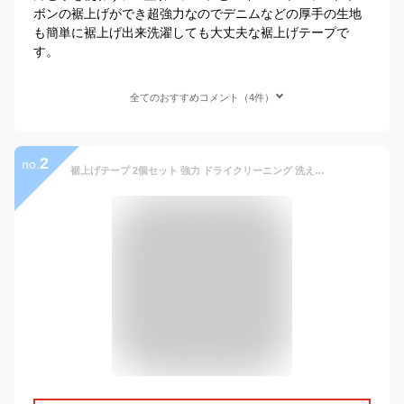
ボンの裾上げができ超強力なのでデニムなどの厚手の生地
も簡単に裾上げ出来洗濯しても大丈夫な裾上げテープで
す。
全てのおすすめコメント（4件）
2
no.
裾上げテープ 2個セット 強力 ドライクリーニング 洗える 裁縫テープ 簡単接着 アイロン接着 ミシン不要 補修商品 すそ上げ 接着テープ 接着芯 裾直し スラックス チノパン デニム スカート カーテン テーブルクロス ベッドカバー DIY 人気 便利 使い方 おしゃれ 高品質