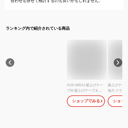
合わせも併せて検討するのも良いかもしれません。
ランキング内で紹介されている商品
SUN MIRAI 裾上げテー
裾上げテープ
プW 裾上げテープ＆接
強力 ドライ
着芯テープ 強力接着セ
グ 洗える 裁
ショップでみる
ショッ
ット 接着テープ すそあ
単接着 アイ
げテープ アイロンテー
シン不要 補
プ 裾上げアイロンテー
上げ 接着テ
プ 裾上げテープセット
裾直し スラ
裾上げテープ 裾上げ布
パン デニム 