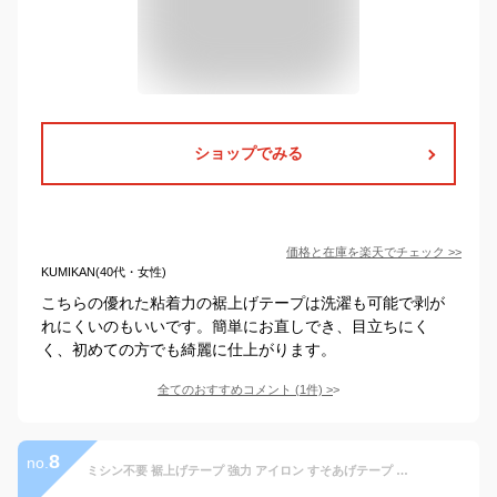
ショップでみる
価格と在庫を
楽天
でチェック
>>
KUMIKAN(40代・女性)
こちらの優れた粘着力の裾上げテープは洗濯も可能で剥が
れにくいのもいいです。簡単にお直しでき、目立ちにく
く、初めての方でも綺麗に仕上がります。
全てのおすすめコメント
(
1
件)
>
8
no.
ミシン不要 裾上げテープ 強力 アイロン すそあげテープ 1本 幅23mm/長さ1.2m レギュラー スカート用 洋服用 カーテン用 シワになりにくい ホワイト/グレー/ネイビー/ブラック/ベージュ/ブラウン/ダークブラウン/カーキ