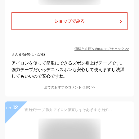
ショップでみる
価格と在庫を
Amazon
でチェック
>>
さんまる(40代・女性)
アイロンを使って簡単にできるズボン裾上げテープです。
強力テープだからデニムズボンも安心して使えますし洗濯
してもいいので安心ですね。
全てのおすすめコメント
(
1
件)
>
12
no.
裾上げテープ 強力 アイロン 裾直し すそあげ すそ上げ スラックス チノパン デニムパンツ ジーンズ 02-047 日用品 手芸用品 丈直し 洋服 お直し