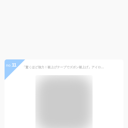
11
no.
「驚くほど強力！裾上げテープでズボン裾上げ」アイロンで簡単・強力な 11m巻 40mm幅 黒 すそあげテープ ズボン裾上げテープ 布 接着剤