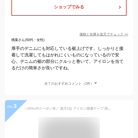
ショップでみる
価格と在庫を
楽天
でチェック
>>
桃葉さん(50代・女性)
厚手のデニムにも対応している裾上げです。しっかりと接
着して洗濯してもはがれにくいものになっているので安
心。デニムの裾の部分にクルッと巻いて、アイロンを当て
るだけの簡単さが良いですね。
全てのおすすめコメント（2件）
3
no.
＼50%offクーポン有／ 楽天1位 アイロン接着テープ 両面 幅2cm 長さ約60m アイロンテープ 裾上げテープ 両面テープ アイロン 手芸 ハンドメイド 手作り 裁縫 ゼッケン 裾直し 丸洗い 圧着 アイロン 接着テープ 裾上げ テープ ドライクリーニング ズボン ジー