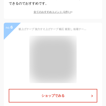
できるのでおすすめです。
全てのおすすめコメント
(
1
件)
>
6
no.
裾上げテープ 強力すそ上げテープ 幅広 裾直し 粘着テープ 剥がれにくい アイロン 布 接着剤 簡単 接着 洗濯可能 学生服 作業着 ボトム ズボン デニム スーツ すそあげテープ 強力 裾上げ 裾直しテープ すそあげ ズボンすそあげテープ 裾あげテープ 超強力テープ
ショップでみる