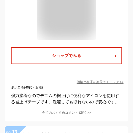
ショップでみる
価格と在庫を
楽天
でチェック
>>
ポポロろ(40代・女性)
強力接着なのでデニムの裾上げに便利なアイロンを使用す
る裾上げテープです。洗濯しても取れないので安心です。
全てのおすすめコメント
(
2
件)
>
13
no.