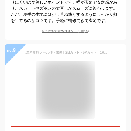
りにくいのが嬉しいポイントです。幅が広めで安定感があ
り、スカートやズボンの丈直しがスムーズに終わります。
ただ、厚手の生地には少し重ね塗りするようにしっかり熱
を当てるのがコツです。手軽に補修できて満足です。
全てのおすすめコメント
(
1
件)
>
9
no.
【送料無料 メール便・郵便】2Mカット・5Mカット 1ROLL（約50M） 25MM巾 裾上げテープ すそあげテープ アイロン 裾上げ 裾直しテープ すそあげ 丈上げテープ ズボン スカート デニム アイロン 裁縫 手芸用品 手芸材料 趣味 服飾