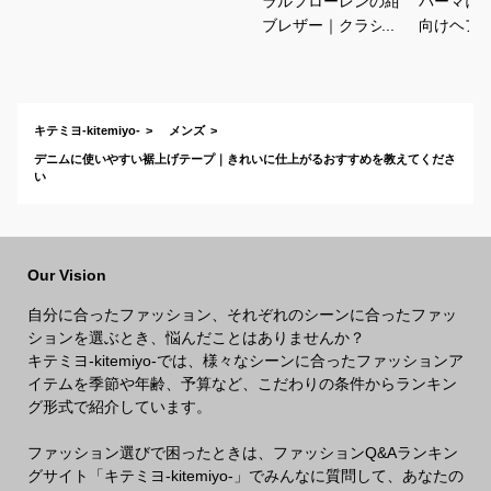
ラルフローレンの紺
パーマに
ブレザー｜クラシッ
向けヘア
クがかっこいい！合
すすめを
わせやすいメンズ紺
さい
ブレのおすすめは？
キテミヨ-kitemiyo-
メンズ
デニムに使いやすい裾上げテープ｜きれいに仕上がるおすすめを教えてくださ
い
Our Vision
自分に合ったファッション、それぞれのシーンに合ったファッ
ションを選ぶとき、悩んだことはありませんか？
キテミヨ-kitemiyo-では、様々なシーンに合ったファッションア
イテムを季節や年齢、予算など、こだわりの条件からランキン
グ形式で紹介しています。
ファッション選びで困ったときは、ファッションQ&Aランキン
グサイト「キテミヨ-kitemiyo-」でみんなに質問して、あなたの