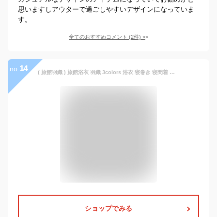
思いますしアウターで過ごしやすいデザインになっていま
す。
全てのおすすめコメント
(
2
件)
>
14
no.
( 旅館羽織 ) 旅館浴衣 羽織 3colors 浴衣 寝巻き 寝間着 寝巻 女性 男性 レディース メンズ パジャマ 温泉浴衣(rg)
ショップでみる