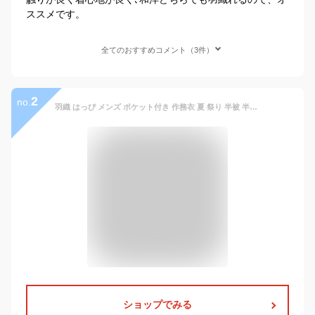
ススメです。
全てのおすすめコメント（3件）
2
no.
羽織 はっぴ メンズ ポケット付き 作務衣 夏 祭り 半被 半纏 七分袖 部屋着 甚平 男性用 麻 大きいサイズ おしゃれ トップス カジュアル 和式パーカー 開襟シャツ ゆったり 旅館浴衣 浴衣 黒色 灰色 赤色 寝巻き 寝間着 無地 送料無料
ショップでみる