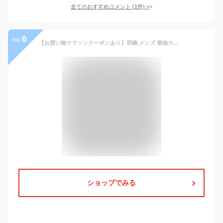
全てのおすすめコメント
(
1
件)
>
6
no.
【お買い物マラソンクーポンあり】羽織 メンズ 着物カーディガン 開襟シャツ 和式コート 浴衣風 無地 七分袖 トップス カジュアル ゆったり アウター 花火大会 夏祭り きれいめ おしゃれ 送料無料
ショップでみる