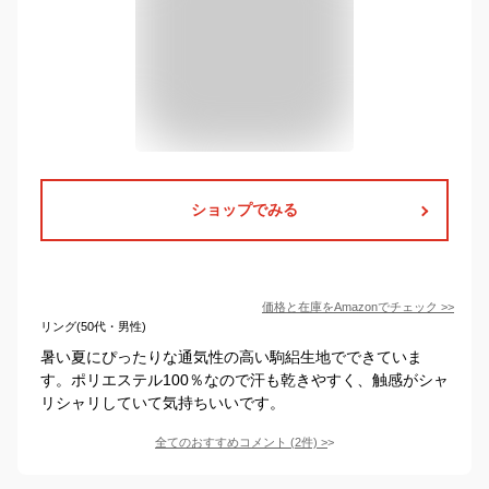
ショップでみる
価格と在庫を
Amazon
でチェック
>>
リング(50代・男性)
暑い夏にぴったりな通気性の高い駒絽生地でできていま
す。ポリエステル100％なので汗も乾きやすく、触感がシャ
リシャリしていて気持ちいいです。
全てのおすすめコメント
(
2
件)
>