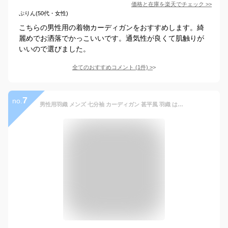
価格と在庫を
楽天
でチェック
>>
ぷりん(50代・女性)
こちらの男性用の着物カーディガンをおすすめします。綺
麗めでお洒落でかっこいいです。通気性が良くて肌触りが
いいので選びました。
全てのおすすめコメント
(
1
件)
>
7
no.
男性用羽織 メンズ 七分袖 カーディガン 甚平風 羽織 はおり 着物 浴衣風 夏服 トップス 薄手 部屋着 ルームウェア カジュアル お祭り 冷房対策 春夏秋 メンズファッション 父の日 ギフト