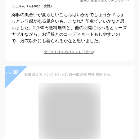
価格と在庫を
楽天
でチェック
>>
にこりんりん(30代・女性)
綿麻の風合いが夏らしいこちらはいかがでしょうか？ちょ
っとシワ感がある風合いも、こなれた印象でいいかなと思
いました。2,160円送料無料と、他の羽織に比べるとリーズ
ナブルながら、お洋服とのコーディネートもしやすいの
で、浴衣以外にも着られるかなと思いました。
全てのおすすめコメント
(
1
件)
>
10
no.
羽織 洗える メンズ おしゃれ 甚平風 浴衣 男性 着物 ジャケット カーディガン チャイナ風 普段着 上着 無地 薄手 夏用 ルームウエア サマー 七分袖 7分袖シャツ カジュアル 和服風 お祭り 夏祭り 秋祭り 花火大会 冷房対策 ダンス 衣装 父の日