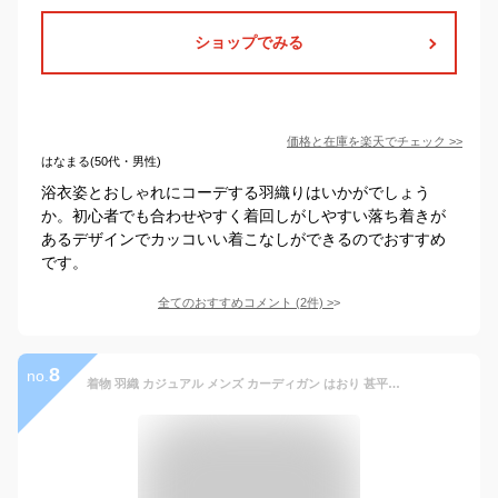
ショップでみる
価格と在庫を
楽天
でチェック
>>
はなまる(50代・男性)
浴衣姿とおしゃれにコーデする羽織りはいかがでしょう
か。初心者でも合わせやすく着回しがしやすい落ち着きが
あるデザインでカッコいい着こなしができるのでおすすめ
です。
全てのおすすめコメント
(
2
件)
>
8
no.
着物 羽織 カジュアル メンズ カーディガン はおり 甚平風 浴衣風 夏服 七分袖 シャツ 無地 涼しい カーデ 農作業 男性用 涼しい UVカット 日焼け止め 薄手 洗える着物 ポリエステル ゆかた ダンス コスプレ 和装 和服 普段着 メンズファッション 父の日