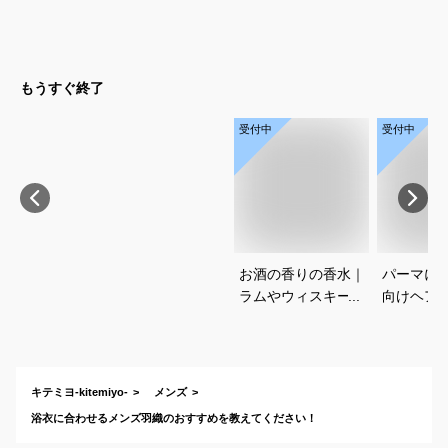
使えるおすすめは？
ダーやキ
おすすめ
ださい
もうすぐ終了
受付中
受付中
お酒の香りの香水｜
パーマに
ラムやウィスキーな
向けヘア
どの香りがする大人
すすめを
向けメンズフレグラ
さい
ンスのおすすめは？
キテミヨ-kitemiyo-
メンズ
浴衣に合わせるメンズ羽織のおすすめを教えてください！