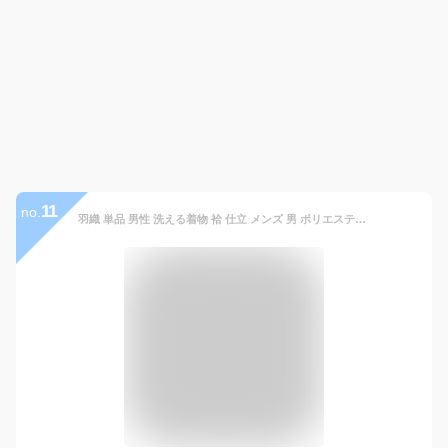
11
no.
羽織 単品 男性 洗える着物 袷 仕立 メンズ 男 ポリエステル カジュアル 普段着 紬 無地 和装 和服 S M L LL 2L 3L 黒 紺 茶 灰 芥子 ベージュ 生成り 砂色 紫 緑 深緑 着物 京のおしゃれ屋