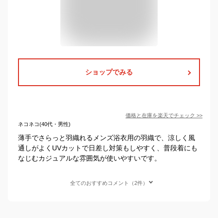
ショップでみる
価格と在庫を
楽天
でチェック
>>
ネコネコ(40代・男性)
薄手でさらっと羽織れるメンズ浴衣用の羽織で、涼しく風
通しがよくUVカットで日差し対策もしやすく、普段着にも
なじむカジュアルな雰囲気が使いやすいです。
全てのおすすめコメント（2件）