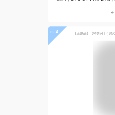
全
3
no.