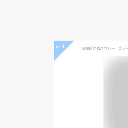
4
no.