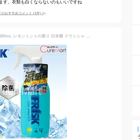
ます。衣類も白くならないのもいいですね
てのおすすめコメント
(
1
件)
>
FRISK クールスプレー EX 380mL レモンミントの香り 日本製 ドウシシャ 涼感UP BIGサイズ 衣類 寝具 ひんやり 冷感スプレー 消臭除菌 汗臭 ニオイ 消臭スプレー フリスク