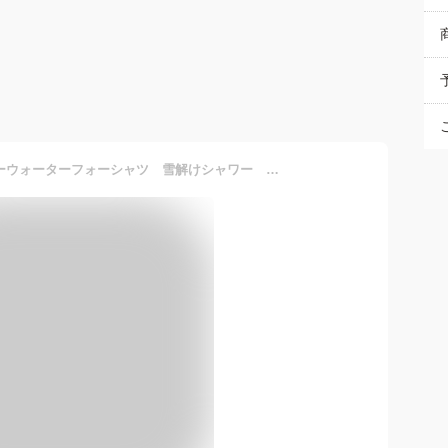
衣類用冷感スプレー スノーウォーターフォーシャツ 雪解けシャワー ストロングアイスシトラス シトラスクール クール 爽快 ミスト 消臭・汗臭・加齢臭 熱中症対策 スポーツ 夏の運動 イベント アウトドア 350ml デイリーアロマジャパン 日本製 父の日