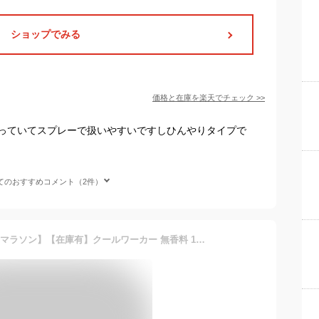
ショップでみる
価格と在庫を
楽天
でチェック
>>
っていてスプレーで扱いやすいですしひんやりタイプで
てのおすすめコメント（2件）
【ポイント5倍】【お買い物マラソン】【在庫有】クールワーカー 無香料 1本 冷感 ひんやり スプレー 冷却 持続 大容量 猛暑対策 950ml TCW-950ML3 東神電気 冷んやりスプレー ひんやり クールシャワー クール シャツ ミスト 暑さ対策 冷却スプレー