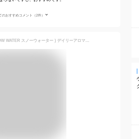
てのおすすめコメント（2件）
【正規品】【特典付】( SNOW WATER スノーウォーター ) デイリーアロマジャパン 夏 暑い 天然 精油 アイスシトラス シャツ シーツ 汗 お出かけ 公園 散歩 さっぱり 冷たい 涼しい 冷感スプレー 夏バテ 通勤 汗 臭い ニオイ 消臭 除菌 熱中症対策 冷却 冷感 ストロング