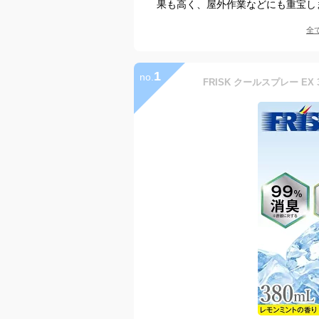
果も高く、屋外作業などにも重宝し
全
1
no.