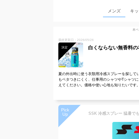
メンズ
キッ
本ペ
最終更新日：2026/05/26
白くならない無香料の
決定
夏の外出時に使う衣類用冷感スプレーを探して
もベタつきにくく、仕事用のシャツやTシャツ
えてください。価格や使い心地も知りたいです
Pick
Up