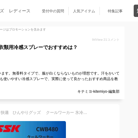
ズ
レディース
受付中の質問
人気アイテム
特集記事
ージはプロモーションを含みます
94
View
21
コメント
衣類用冷感スプレーでおすすめは？
います。無香料タイプで、服が白くならないものが理想です。汗をかいて
にも使いやすい冷感スプレーで、実際に使って良かったおすすめ商品を教
。
キテミヨ-kitemiyo-編集部
SSK 冷感スプレー 猛暑でも快適 ひんやりグッズ クールワーカー 氷冷ひんやりスプレー 480ml CWB480 野球 冷感 暑さ対策 無香料 消臭 冷感却スプレー ケアグッズ 熱中症対策 ひんやりスプレー 衣類用 工事現場 屋外 涼感 シャツ 服 布団 暑さ対策 猛暑対策グッズ