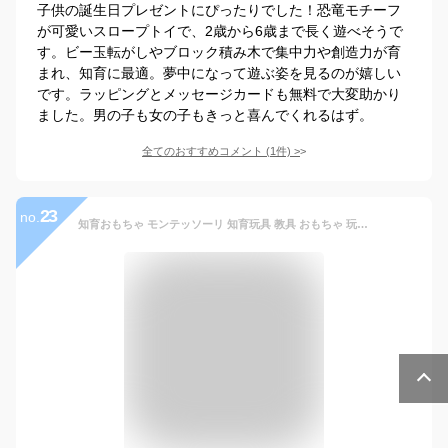
子供の誕生日プレゼントにぴったりでした！恐竜モチーフ
が可愛いスロープトイで、2歳から6歳まで長く遊べそうで
す。ビー玉転がしやブロック積み木で集中力や創造力が育
まれ、知育に最適。夢中になって遊ぶ姿を見るのが嬉しい
です。ラッピングとメッセージカードも無料で大変助かり
ました。男の子も女の子もきっと喜んでくれるはず。
全てのおすすめコメント
(
1
件)
>
23
no.
知育おもちゃ モンテッソーリ 知育玩具 教具 おもちゃ 玩具 1歳 2歳 3歳 積み木 6ピース 12ピース つみき ブロック 型はめ 出産祝い ギフト 誕生日 プレゼント