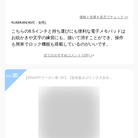
価格と在庫を
楽天
でチェック
>>
KUMIKAN(40代・女性)
こちらの8.5インチと持ち運びにも便利な電子メモパッドは
お絵かきや文字の練習にも。描いて消すことができ、操作
も簡単でロック機能も搭載しているのがいいです。
全てのおすすめコメント
(
1
件)
>
20
no.
【20%OFFクーポン有♪3/1】【改良版＆12インチ大きめ】おえかきボード デジタルメモパッド 大きい お絵描きパッド 子供用 電子メモ帳 おもちゃ 手書き 伝言 おうち遊び クリスマス こどもの日 プレゼント