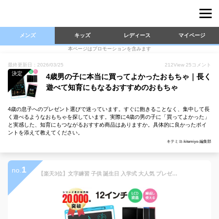
メンズ
キッズ
レディース
マイページ
本ページはプロモーションを含みます
最終更新日：2026/03/25
212
View
25
コメント
決定
4歳男の子に本当に買ってよかったおもちゃ｜長く
遊べて知育にもなるおすすめのおもちゃ
4歳の息子へのプレゼント選びで迷っています。すぐに飽きることなく、集中して長
く遊べるようなおもちゃを探しています。実際に4歳の男の子に「買ってよかった」
と実感した、知育にもつながるおすすめ商品はありますか。具体的に良かったポイ
ントを添えて教えてください。
キテミヨ-kitemiyo-編集部
1
no.
【楽天3位】文字練習 子供 誕生日 入学式 大人気 プレゼント 繰り返し電子メモ お絵かきボード 知育玩具 12インチ 汚れない 伝言板 遊び 利用 大人用 薄型 ワンボタン カラフル 芸術 スタンド お絵描きボード 女の子 男の子 2歳 3歳 4歳 5歳 6歳 7歳 軽量 おもちゃ