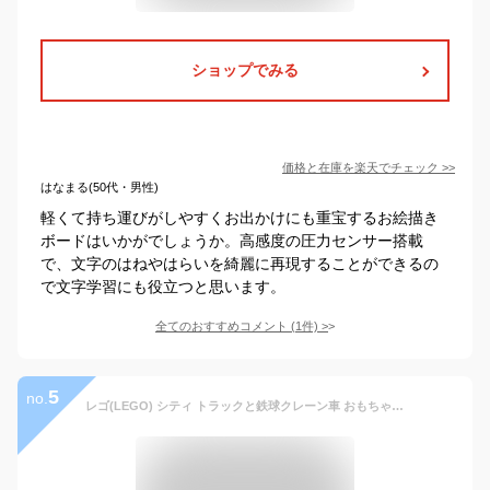
ショップでみる
価格と在庫を
楽天
でチェック
>>
はなまる(50代・男性)
軽くて持ち運びがしやすくお出かけにも重宝するお絵描き
ボードはいかがでしょうか。高感度の圧力センサー搭載
で、文字のはねやはらいを綺麗に再現することができるの
で文字学習にも役立つと思います。
全てのおすすめコメント
(
1
件)
>
5
no.
レゴ(LEGO) シティ トラックと鉄球クレーン車 おもちゃ 玩具 プレゼント 誕生日 ブロック 知育 クリスマス 男の子 女の子 子供 4歳 5歳 6歳 乗り物 車 ミニカー 60391