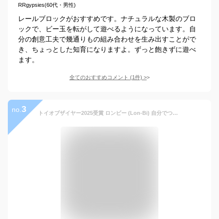
RRgypsies(60代・男性)
レールブロックがおすすめです。ナチュラルな木製のブロ
ックで、ビー玉を転がして遊べるようになっています。自
分の創意工夫で幾通りもの組み合わせを生み出すことがで
き、ちょっとした知育になりますよ。ずっと飽きずに遊べ
ます。
全てのおすすめコメント
(
1
件)
>
3
no.
トイオブザイヤー2025受賞 ロンビー (Lon-Bi) 自分でつくる屋内遊具 (7色 / 560ピース) おもちゃ 知育玩具 室内遊び (4歳～ / 小学生/女の子 男の子) ギフト プレゼント LOTUS LIFE