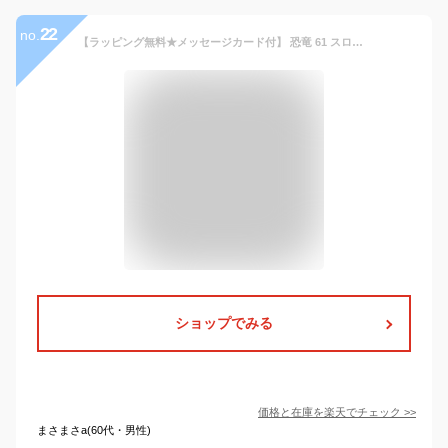
22
no.
【ラッピング無料★メッセージカード付】 恐竜 61 スロープトイ ビーズコースター スロープ ビー玉 転がし ブロック 積み木 おもちゃ 知育おもちゃ 玩具 知育玩具 2歳 3歳 4歳 5歳 6歳 女の子 男の子 子供 誕生日プレゼント プレゼント 送料無料
ショップでみる
価格と在庫を
楽天
でチェック
>>
まさまさa(60代・男性)