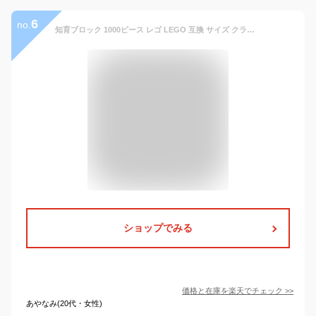
6
no.
知育ブロック 1000ピース レゴ LEGO 互換 サイズ クラシック 対応 プレゼント 保育園 男の子 女の子 追加ブロック こども 玩具 プレゼント 幼児 幼稚園児 プレゼント おうち遊び 知育玩具【30日保証】
ショップでみる
価格と在庫を
楽天
でチェック
>>
あやなみ(20代・女性)