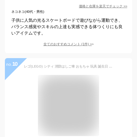
価格と在庫を
楽天
でチェック
>>
ネコネコ(40代・男性)
子供に人気の光るスケートボードで遊びながら運動でき、
バランス感覚やスキルの上達も実感できる体つくりにも良
いアイテムです。
全てのおすすめコメント
(
1
件)
>
10
no.
レゴ(LEGO) シティ 消防はしご車 おもちゃ 玩具 誕生日 プレゼント ブロック 知育男の子 女の子 子供 4歳 5歳 6歳 乗り物 送料無料