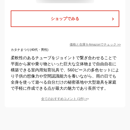
ショップでみる
価格と在庫を
Amazon
でチェック
>>
カタナまつり(40代・男性)
柔軟性のあるチューブをジョイントで繋ぎ合わせることで
平面から家や乗り物といった巨大な立体物まで自由自在に
構築できる室内用知育玩具で、560ピースの多色セットによ
り子供の想像力や空間認識能力を養いながら、雨の日でも
全身を使って遊べる自分だけの秘密基地や大型遊具を家庭
で手軽に作成できる点が最大の魅力であり長所です。
全てのおすすめコメント
(
1
件)
>