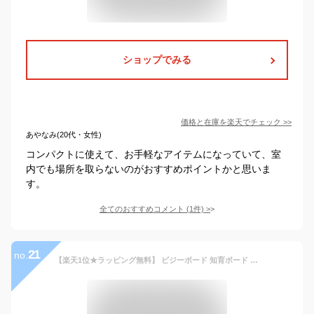
ショップでみる
価格と在庫を
楽天
でチェック
>>
あやなみ(20代・女性)
コンパクトに使えて、お手軽なアイテムになっていて、室
内でも場所を取らないのがおすすめポイントかと思いま
す。
全てのおすすめコメント
(
1
件)
>
21
no.
【楽天1位★ラッピング無料】 ビジーボード 知育ボード お着替えの練習 モンテッソーリ お絵描きボード お絵描き メモパッド お絵かきボード お絵かき お絵描きセット 1歳 2歳 3歳 4歳 5歳 6歳 7歳 女の子 男の子 子供 赤ちゃん 知育玩具