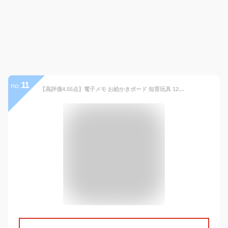
11
no.
【高評価4.55点】電子メモ お絵かきボード 知育玩具 12インチ 汚れない 伝言板 遊び 文字練習 子供 誕生日 入学式 大人気 プレゼント 繰り返し利用 大人用 薄型 ワンボタン カラフル 芸術 スタンド お絵描きボード 女の子 男の子 2歳 3歳 4歳 5歳 6歳 7歳 軽量 おもちゃ