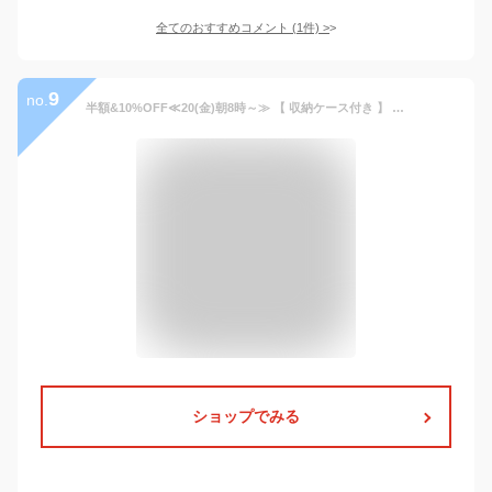
全てのおすすめコメント
(
1
件)
>
9
no.
半額&10%OFF≪20(金)朝8時～≫ 【 収納ケース付き 】 エスボード 子供用 子供 スケボー キッズ 大人 スケートボード ボード 小学生 男子 女子 ギフト 孫 子ども 誕生日 光る タイヤ プレゼント 男の子 女の子 光る タイヤ 収納ケース ブレードボード おもちゃ 玩具
ショップでみる