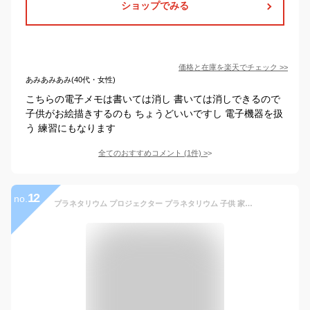
ショップでみる
価格と在庫を
楽天
でチェック
>>
あみあみあみ(40代・女性)
こちらの電子メモは書いては消し 書いては消しできるので
子供がお絵描きするのも ちょうどいいですし 電子機器を扱
う 練習にもなります
全てのおすすめコメント
(
1
件)
>
12
no.
プラネタリウム プロジェクター プラネタリウム 子供 家庭用 スタープロジェクター 天井 投影 ライト スピーカー 誕生日プレゼント 子供 おもちゃ 3歳 4歳 5歳 6歳 男の子 女の子 誕生日 プレゼント 小学生 スタープロジェクターライト 星空ライト 投影ライト