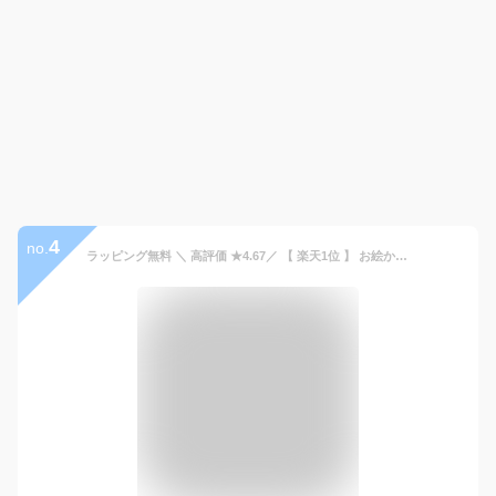
4
no.
ラッピング無料 ＼ 高評価 ★4.67／ 【 楽天1位 】 お絵かきボード 電子メモ colorflet 正規品 大きめ 電子メモパッド カラー タブレット 子供 子ども おえかき おでかけ 知育 自宅 玩具 遊び 文字 誕生日 お祝い 6歳 7歳 8歳 9歳 プレゼント ギフト 送料無料