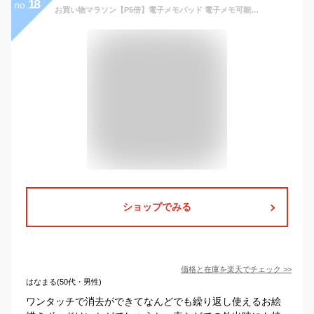
18
no.
お買い物マラソン【P5倍】電子メモパッド 電子メモ可能 デジタルメモ お絵かきボード ホワイトボード 消去ロック機能搭載 LCD液晶パネル ワンタッチ消去 ペン付き 筆談ボード 習字 学習 打ち合わせ 伝言板 二重機能 プレゼント 入学
ショップでみる
価格と在庫を
楽天
でチェック
>>
はなまる(50代・男性)
ワンタッチで消去ができてなんどでも繰り返し使えるお絵