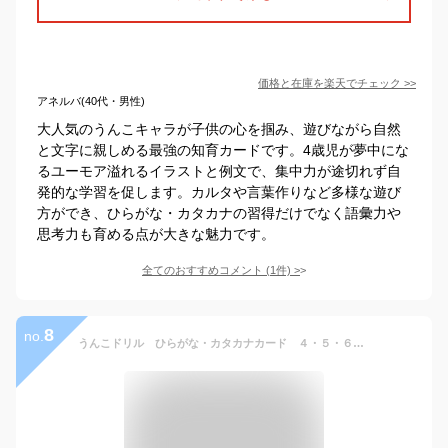
価格と在庫を
楽天
でチェック
>>
アネルバ(40代・男性)
大人気のうんこキャラが子供の心を掴み、遊びながら自然
と文字に親しめる最強の知育カードです。4歳児が夢中にな
るユーモア溢れるイラストと例文で、集中力が途切れず自
発的な学習を促します。カルタや言葉作りなど多様な遊び
方ができ、ひらがな・カタカナの習得だけでなく語彙力や
思考力も育める点が大きな魅力です。
全てのおすすめコメント
(
1
件)
>
8
no.
うんこドリル ひらがな・カタカナカード ４・５・６さい (幼児 国語 平仮名 片仮名 4歳 5歳 6歳 知育玩具)