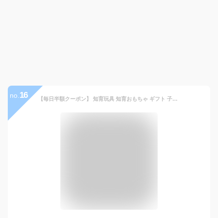
16
no.
【毎日半額クーポン】 知育玩具 知育おもちゃ ギフト 子ども 嬉しい 交換 3歳 4歳 5歳 小学生 知育パズル 木製 パズル 子供 キッズ ベビー テトリス 磁石 赤ちゃん 子供会 景品 タングラム ラッピング 袋 プレゼント 1000円 デイサービス tdm 春