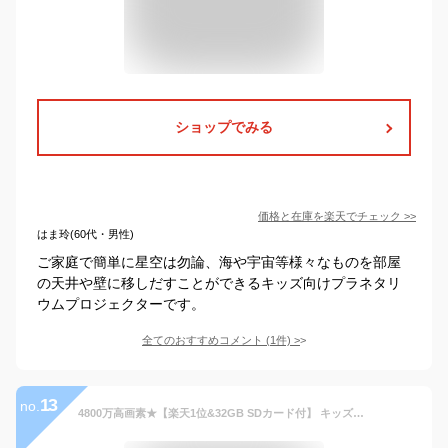
ショップでみる
価格と在庫を
楽天
でチェック
>>
はま玲(60代・男性)
ご家庭で簡単に星空は勿論、海や宇宙等様々なものを部屋
の天井や壁に移しだすことができるキッズ向けプラネタリ
ウムプロジェクターです。
全てのおすすめコメント
(
1
件)
>
13
no.
4800万高画素★【楽天1位&32GB SDカード付】 キッズカメラ 高画質 子供 カメラ デジタルカメラ セルフカメ こどもカメラ 録画 自撮り ギフト プレゼント USB充電 トイカメラ1080P 幼稚園 小学生 女の子 男の子 3-7歳 誕生日 クリスマスプレゼント 子供