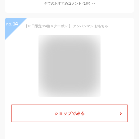
全てのおすすめコメント
(
1
件)
>
14
no.
【10日限定!P4倍＆クーポン!】 アンパンマン おもちゃ 《人気の大定番!》 お風呂 知育玩具 おふろでピタッと！あいうえお教室 文字 言葉 ひらがな カタカナ 数字 学習 勉強 お片付け 3歳 4歳 5歳 女の子 男の子 お祝い 誕生日 ☆ プレゼント ギフト 卒園 卒業 入園 入学 新
ショップでみる