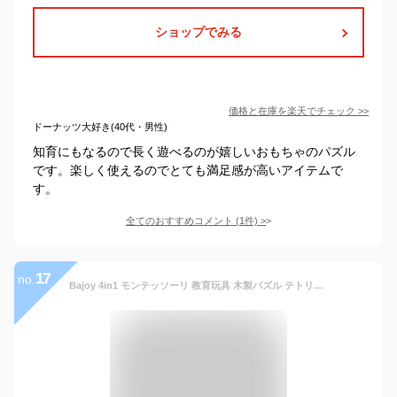
ショップでみる
価格と在庫を
楽天
でチェック
>>
ドーナッツ大好き(40代・男性)
知育にもなるので長く遊べるのが嬉しいおもちゃのパズル
です。楽しく使えるのでとても満足感が高いアイテムで
す。
全てのおすすめコメント
(
1
件)
>
17
no.
Bajoy 4in1 モンテッソーリ 教育玩具 木製パズル テトリス ジグソーパズル 積み木 3D立体パズル 脳トレ 記憶力トレ 空間認識 創造力3 4 5 6歳 知育玩具 小学生 女の子 男の子 クリスマス 誕生日プレゼントギフト 日本語説明書付いて初心者向け 収納袋付き 40PCS大容量