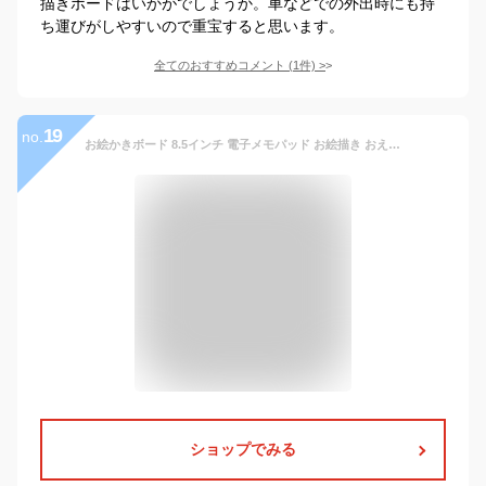
描きボードはいかがでしょうか。車などでの外出時にも持
ち運びがしやすいので重宝すると思います。
全てのおすすめコメント
(
1
件)
>
19
no.
お絵かきボード 8.5インチ 電子メモパッド お絵描き おえかきボード 電池交換可能 ロック機能搭載 書いて消せるボード おもちゃ 幼児教育学習 知育玩具 子供用 電子パッド 電子メモ 落書き 女の子 男の子 誕生日 プレゼント 日本語説明書 3歳 4歳 5歳 6歳 ブルー/パープル
ショップでみる