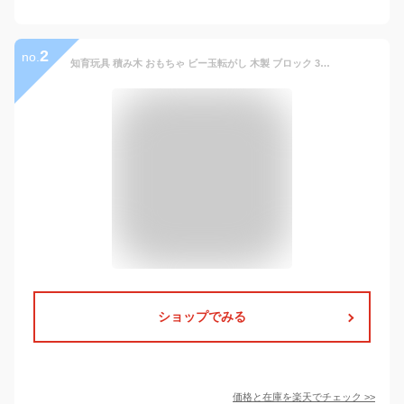
2
no.
知育玩具 積み木 おもちゃ ビー玉転がし 木製 ブロック 3歳 4歳 5歳 誕生日 立体 パズル 入園 小学生 男の子 女の子 子供 クリスマス プレゼント 指先知育 図形 算数 学習 受験 教育玩具 スロープトイ
ショップでみる
価格と在庫を
楽天
でチェック
>>