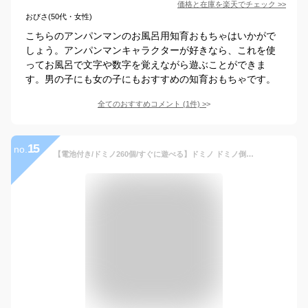
価格と在庫を
楽天
でチェック
>>
おびさ(50代・女性)
こちらのアンパンマンのお風呂用知育おもちゃはいかがで
しょう。アンパンマンキャラクターが好きなら、これを使
ってお風呂で文字や数字を覚えながら遊ぶことができま
す。男の子にも女の子にもおすすめの知育おもちゃです。
全てのおすすめコメント
(
1
件)
>
15
no.
【電池付き/ドミノ260個/すぐに遊べる】ドミノ ドミノ倒し ブロック 積み木 ドミノトレイン ★REVL 7986680 知育玩具 3歳～ おもちゃ 玩具 プレゼント ギフト 送料無料