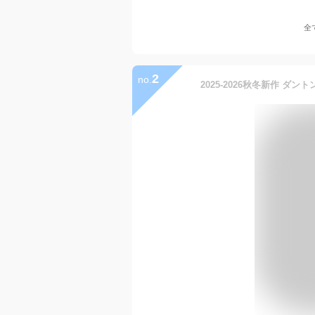
全
2
no.