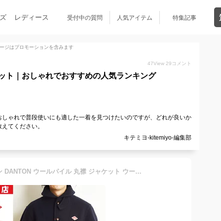
ズ
レディース
受付中の質問
人気アイテム
特集記事
ージはプロモーションを含みます
47
View
29
コメント
ット｜おしゃれでおすすめの人気ランキング
おしゃれで普段使いにも適した一着を見つけたいのですが、どれが良いか
教えてください。
キテミヨ-kitemiyo-編集部
2025-2026秋冬新作 ダントン DANTON ウールパイル 丸襟 ジャケット ウールモッサ 長袖 ラウンドカラー DT-A0032WOP 防寒 軽い 暖かい あたたかい ウォームビズ ショート コート アウター【gs0】