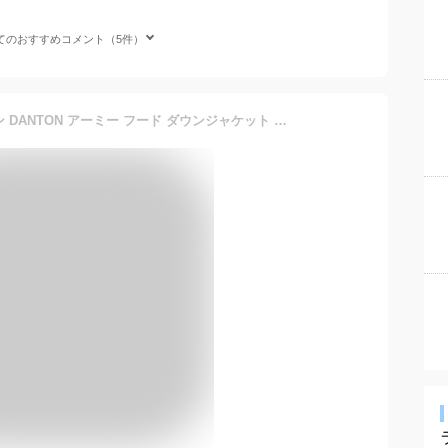
てのおすすめコメント（5件）
2025-2026秋冬新作 ダントン DANTON アーミー フード ダウンジャケット メンズ ダウン フーディー 長袖 DT-A0030TPR 防寒 暖かい あたたかい ウォームビズ アウター【gs0】