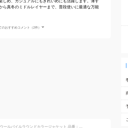
楽しめ、カジュアルにもきれいめにも活躍します。薄す
から真冬のミドルレイヤーまで、普段使いに最適な万能
てのおすすめコメント（2件）
*メンズ DANTON ダントン ウールパイルラウンドカラージャケット 品番：DT-A0032WOP