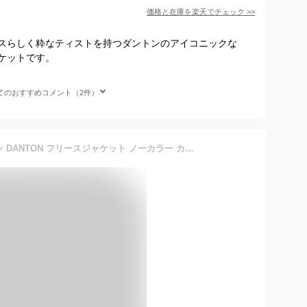
価格と在庫を
楽天
でチェック
>>
スらしく粋なティストを持つダントンのアイコニックな
ケットです。
てのおすすめコメント（2件）
2025-2026秋冬新作 ダントン DANTON フリースジャケット ノーカラー カラーレス カーディガン メンズ 暖かい 羽織り ライトアウター FLEECE COLLARLESS JACKET JD-8939【gs0】