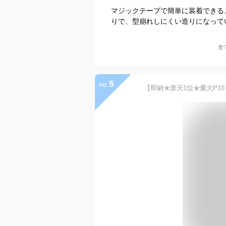
マジックテープで簡単に装着できる
りで、型崩れしにくい造りになって
全
5
no.