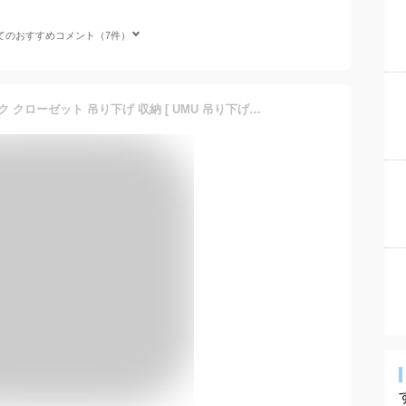
てのおすすめコメント（7件）
吊り下げ収納 吊り下げラック クローゼット 吊り下げ 収納 [ UMU 吊り下げラック ( スリム5段｜レギュラー3段｜レギュラー5段 ) ] つり下げ 吊り下げ棚 プラスチック たためる 折りたたみ コンパクト 浮かせる収納 ロッカー ハンギングラック 吊るし セーター カバン MISM