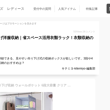
ズ
レディース
受付中の質問
人気アイテム
特集記事
ージはプロモーションを含みます
53
View
28
コメント
げ洋服収納｜省スペース活用衣類ラック！衣類収納の
頓できる、見やすい吊り下げ式の収納ボックスが欲しいです。3段や4
収納のおすすめは？
キテミヨ-kitemiyo-編集部
即納 クローゼット 収納 吊り下げ収納 ウォールポケット 6段大容量 クリア 家庭選択 隙間収納 帽子掛け 靴下 下着 ズボン 衣類収納ラック 小物入れ 収納ボックス 折りたたみ 整理ボックス 手洗い可能 おしゃれ 北欧 新生活 ブルー ホワイト