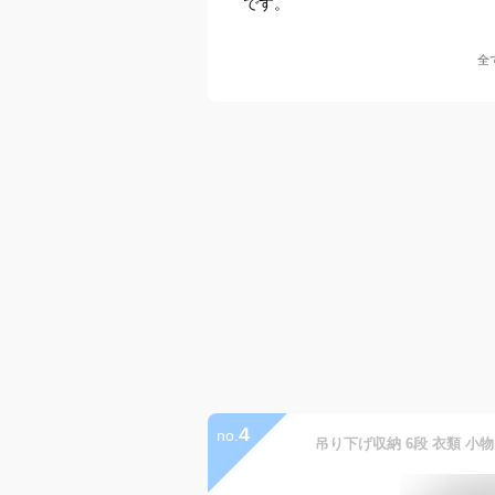
です。
全
4
no.