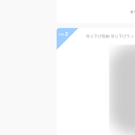
全
2
no.