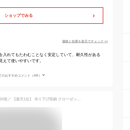
ショップでみる
価格と在庫を
楽天
でチェック
>>
を入れてもたわむことなく安定していて、耐久性がある
見えて使いやすいです。
てのおすすめコメント（4件）
＼最大半額クーポン&最大P20倍／ 【楽天1位】 吊り下げ収納 クローゼット 吊り収納 衣類収納 脱衣所 折りたたみ 吊るす 下着 小物 タオル 収納 吊り下げ式 ラック 2段 3段 4段 ランドリー ポケット付 吊下 衣類 ハンカチ 帽子 ランドセル 洗面所 隙間収納