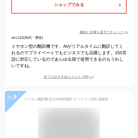
ショップでみる
価格と在庫を
楽天
でチェック
>>
strv.122(50代・男性)
イヤホン型の翻訳機です。AIがリアルタイムに翻訳してく
れるのでプライベートでもビジネスでも活躍します。150言
語に対応しているのであらゆる国で使用できるのもうれし
いですね。
全てのおすすめコメント
(
1
件)
>
9
no.
イヤホン翻訳機 双方向同時通訳 オフライン対応 高精度 通訳機 軽量 指向性ノイズ低減 ハンズフリートーク 150言語対応 音声翻訳機 AI翻訳機 Bluetooth接続 専用アプリ iOS&Android対応 海外旅行 出張 音楽·通話 （オンライン式、オフライン式対応）Chamequinho