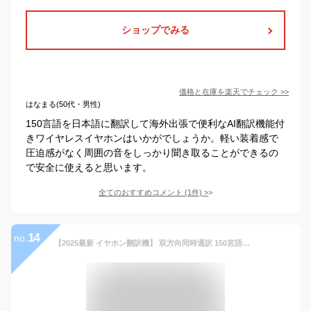
ショップでみる
価格と在庫を
楽天
でチェック
>>
はなまる(50代・男性)
150言語を日本語に翻訳して海外出張で便利なAI翻訳機能付
きワイヤレスイヤホンはいかがでしょうか。軽い装着感で
圧迫感がなく周囲の音をしっかり聞き取ることができるの
で安全に使えると思います。
全てのおすすめコメント
(
1
件)
>
14
no.
【2025最新 イヤホン翻訳機】 双方向同時通訳 150言語対応イヤホン翻訳機 三つ翻訳モード AI翻訳機 10言語オフライン対応 音楽·通話非対応 高精度 通訳機 軽量指向性ノイズ低減 音声翻訳機 Bluetooth接続 専用アプリ日本語対応 iOS&Android対応 海外旅行 出張日本語取説付属