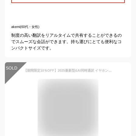
akemi(60代・女性)
制度の高い翻訳をリアルタイムで共有することができるの
でスムーズな会話ができます。持ち運びにとても便利なコ
ンパクトサイズです。
SOLD
【期間限定10％OFF】2025最新型&AI同時通訳 イヤホン Bluetooth ワイヤレスイヤホン イヤホン 骨伝導 AI翻訳機能付き 同時通訳 Bluetooth5.4 耳掛け ノイズキャンセリング ステレオサウンド 自動ペアリング 軽量 iPhone iOS対応 Android対応 高音質 空気伝導 翻訳機