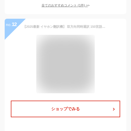
全てのおすすめコメント
(
1
件)
>
12
no.
【2025最新 イヤホン翻訳機】 双方向同時通訳 150言語対応イヤホン翻訳機 三つ翻訳モード AI翻訳機 10言語オフライン対応 音楽·通話非対応 高精度 通訳機 軽量指向性ノイズ低減 音声翻訳機 Bluetooth接続 専用アプリ日本語対応 iOS&Android対応 海外旅行 出張日本語取説付属
ショップでみる