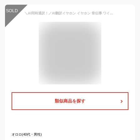
SOLD
＼AI同時通訳！／AI翻訳イヤホン イヤホン 骨伝導 ワイヤレスイヤホン イヤホン AI翻訳機能付 Bluetooth5.4 ノイズキャンセリング 自動ペアリング 会議記録 150言語対応 耳が痛くない 残量表示 軽量 iPhone iOS Android に対応 高音質 IPX55防水
類似商品を探す
オロロ(40代・男性)