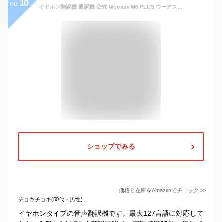
10
no.
イヤホン翻訳機 通訳機 公式 Wooask M6 PLUS ウーアスク プラス 【オフライン対応版】 イヤホン型 AI翻訳機 オフライン 翻訳機 127言語対応 高精度 通話 音楽再生可能 Bluetooth ハンズフリートーク 英語 中国語 フランス語 イタリア語 日本語
ショップでみる
価格と在庫を
Amazon
でチェック
>>
チョキチョキ(50代・男性)
イヤホンタイプの音声翻訳機です。最大127言語に対応して