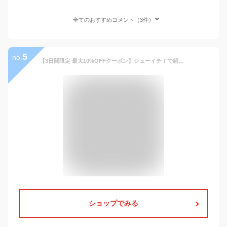
全てのおすすめコメント（3件）
5
no.
【3日間限定 最大10%OFFクーポン】シューイチ！で紹介 翻訳機 イヤホン型 翻訳機 Wooask M6 AI Bluetooth イヤホン翻訳 127ヶ国語対応 同時通訳 海外旅行 観光 外国 ビジネス 音声 英語 中国語 日本語 フランス語 韓国語 ランキング1位 国内公式ショップ
ショップでみる