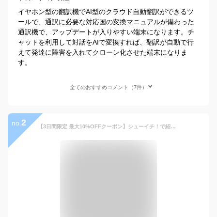
イヤホン型の翻訳機でAI型のクラウド自動翻訳ができるツ
ールで、通訳に必要な対応国の変換マニュアルが備わった
通訳機で、アップデートが入りやすい端末になります。チ
ャットを利用して対話をAIで変換すれば、翻訳が自動で行
えて発達に障害を入れてクローン化させた端末になりま
す。
全てのおすすめコメント（7件）
2
no.
【3日間限定 最大10%OFFクーポン】シューイチ！で紹介 翻訳機 翻訳イヤホン イヤホン型 翻訳機 Wooask M3 AI Bluetooth イヤホン 翻訳 144ヶ国語対応 同時通訳 オフライン ワイヤレス 海外旅行 観光 外国 ビジネス 音声案内 英語 中国語 日本語