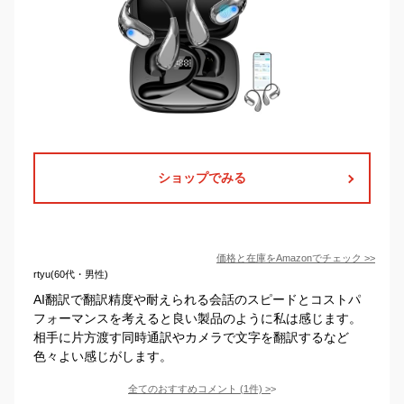
ショップでみる
価格と在庫を
Amazon
でチェック
>>
rtyu(60代・男性)
AI翻訳で翻訳精度や耐えられる会話のスピードとコストパ
フォーマンスを考えると良い製品のように私は感じます。
相手に片方渡す同時通訳やカメラで文字を翻訳するなど
色々よい感じがします。
全てのおすすめコメント
(
1
件)
>