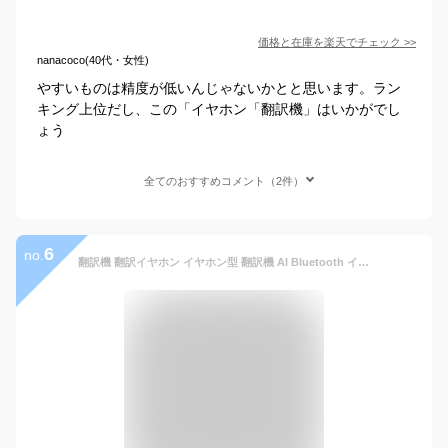
価格と在庫を
楽天
でチェック
>>
nanacoco(40代・女性)
やすいものは精度が低いんじゃないかとと思います。ラン
キング上位だし、この「イヤホン「翻訳機」はいかがでし
ょう
全てのおすすめコメント（2件）
6
no.
翻訳機 翻訳イヤホン イヤホン型 翻訳機 AI Bluetooth イヤホン 翻訳 多国語対応 同時通訳 ワイヤレス 海外旅行 観光 外国 ビジネス 英語 中国語 日本語 韓国語