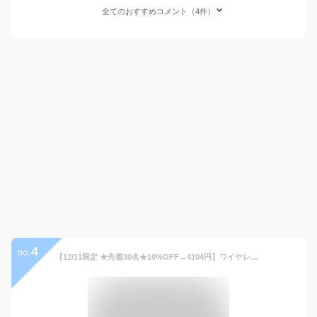
全てのおすすめコメント（4件）
4
no.
【12/11限定 ★先着30名★10%OFF→4104円】ワイヤレスイヤホン AI翻訳機能付 翻訳 翻訳機 翻訳イヤホン イヤホン型 翻訳機 150ヶ国語対応 同時通訳 ワイヤレス 海外旅行 観光 外国 ビジネス 音声案内 英語 中国語 日本語 フランス語 韓国語