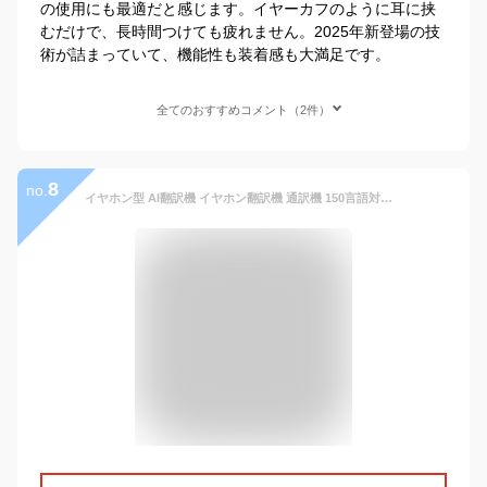
の使用にも最適だと感じます。イヤーカフのように耳に挟
むだけで、長時間つけても疲れません。2025年新登場の技
術が詰まっていて、機能性も装着感も大満足です。
全てのおすすめコメント（2件）
8
no.
イヤホン型 AI翻訳機 イヤホン翻訳機 通訳機 150言語対応 リアルタイ翻訳 4つの翻訳モード高精度 通話 音楽再生 Bluetooth ハンズフリー 英語 中国語 フランス語 イタリア語 日本語 （オンライン式、オフライン式対応）