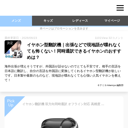
メンズ
キッズ
レディース
マイページ
本ページはプロモーションを含みます
最終更新日：2026/06/23
1101
View
32
コメント
決定
イヤホン型翻訳機｜出張などで現地語が喋れなく
ても怖くない！同時通訳できるイヤホンのおすす
めは？
海外出張が増えそうですが、外国語が話せないのでとても不安です。相手の言語を
日本語に翻訳し、自分の言語を外国語に変換してくれるイヤホン型翻訳機が欲しい
です。日本製や最新のものなど、現地語が喋れなくても心強い人気イヤホンを教え
て！
キテミヨ-kitemiyo-編集部
Pick
イヤホン翻訳機 双方向同時通訳 オフライン対応 高精度 通訳機 軽量 指向性ノイズ低減 ハンズフリートーク 150言語対応 音声翻訳機 AI翻訳機 Bluetooth接続 専用アプリ iOS&Android対応 海外旅行 出張 音楽·通話 （オンライン式、オフライン式対応）Chamequinho
Up