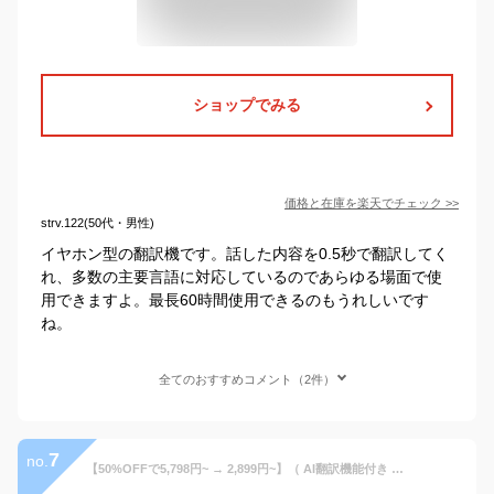
ショップでみる
価格と在庫を
楽天
でチェック
>>
strv.122(50代・男性)
イヤホン型の翻訳機です。話した内容を0.5秒で翻訳してく
れ、多数の主要言語に対応しているのであらゆる場面で使
用できますよ。最長60時間使用できるのもうれしいです
ね。
全てのおすすめコメント（2件）
7
no.
【50%OFFで5,798円~ → 2,899円~】（ AI翻訳機能付き ）ワイヤレスイヤホン 骨伝導 イヤーカフ 耳を塞がない ブルートゥース Bluetooth iPhone/Android/対応 耳挟み式 スポーツヘッドセット 片耳 無線 イヤホンジャック ピアス 150ヶ国語翻訳対応