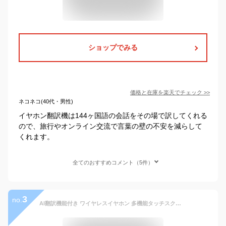
ショップでみる
価格と在庫を
楽天
でチェック
>>
ネコネコ(40代・男性)
イヤホン翻訳機は144ヶ国語の会話をその場で訳してくれる
ので、旅行やオンライン交流で言葉の壁の不安を減らして
くれます。
全てのおすすめコメント（5件）
3
no.
AI翻訳機能付き ワイヤレスイヤホン 多機能タッチスクリーン イヤホンBluetooth イヤフォン 翻訳機 イヤホン イヤホン型翻訳機 iPhone iOS対応 Android対応 高音質 Bluetooth5.4 耳掛け ノイズキャンセリング ステレオサウンド 耳掛け ヘッドホン