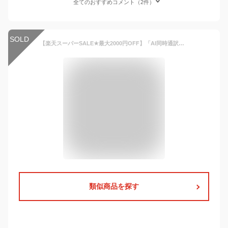
全てのおすすめコメント（2件）
SOLD
【楽天スーパーSALE★最大2000円OFF】「AI同時通訳！」AI翻訳イヤホン イヤホン 骨伝導 ワイヤレスイヤホン イヤホン AI翻訳機能付 Bluetooth5.49 ノイズキャンセリング 自動ペアリング 会議記録 多国言語対応 耳が痛くない 軽量 iPhone iOS Android に対応
類似商品を探す