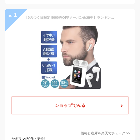
1
no.
【0のつく日限定 5000円OFFクーポン配布中】ランキング1位獲得 ★ イヤホン翻訳機 通訳機 ChatGPT 搭載 Wooask A8 モニター付翻訳機 ウーアスク イヤホン型 AI翻訳機 画面付 AIチャット オフライン 144言語対応 高精度 通話 音楽再生 Bluetooth ハンズフリートーク 英語
ショップでみる
価格と在庫を
楽天
でチェック
>>
ヤギヌマ(50代・男性)