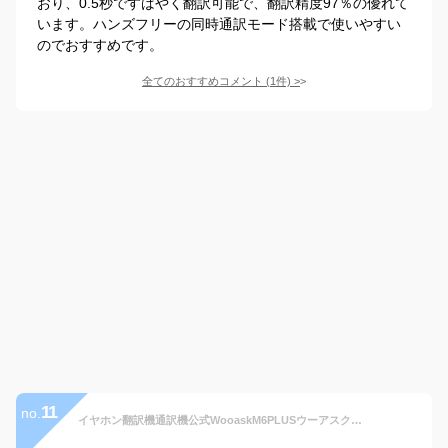
おり、0.5秒ですばやく翻訳可能で、翻訳精度97％の優れて
います。ハンズフリーの同時通訳モード搭載で使いやすい
のでおすすめです。
全てのおすすめコメント
(
1
件)
>
11
no.
イヤホン翻訳機通訳機公式WooaskM6PLUSウーアスクプラス【オフライン対応版】イヤホン型AI翻訳機オフライン翻訳機127言語対応高精度通話音楽再生可能Bluetoothハンズフリートーク英語中国語…