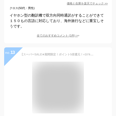
価格と在庫を
楽天
でチェック
>>
クロス(50代・男性)
イヤホン型の翻訳機で双方向同時通訳がすることができて
１５０もの言語に対応しており、海外旅行などに重宝しそ
うです。
全てのおすすめコメント
(
1
件)
>
13
no.
【スーパーSALE★期間限定！ポイント5倍還元！+10％OFF】ワイヤレスイヤホン AI翻訳機能付 翻訳 翻訳機 翻訳イヤホン イヤホン型 翻訳機 150ヶ国語対応 同時通訳 ワイヤレス 海外旅行 観光 外国 ビジネス 音声案内 英語 中国語 日本語 フランス語 韓国語