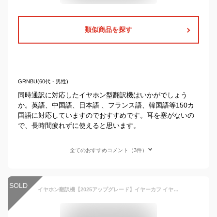
類似商品を探す
GRNBU(60代・男性)
同時通訳に対応したイヤホン型翻訳機はいかがでしょう
か。英語、中国語、日本語 、フランス語、韓国語等150カ
国語に対応していますのでおすすめです。耳を塞がないの
で、長時間疲れずに使えると思います。
全てのおすすめコメント（3件）
SOLD
イヤホン翻訳機【2025アップグレード】イヤーカフ イヤホン Bluetooth5.3 双方向同時通訳 高精度 通訳機 軽量 Hi-Fi音質 ワイヤレスイヤホン 耳挟み 140言語対応 音声翻訳機 オンライン版 数字LED