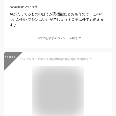
nanacoco(40代・女性)
AIが入ってるもののほうが高機能だとおもうので、このイ
ヤホン翻訳マシンはいかがでしょう？英語以外でも使えま
すよ
全てのおすすめコメント（4件）
SOLD
ワイヤレスイヤホン AI翻訳機能付 翻訳 翻訳機 翻訳イヤホン イヤホン型 翻訳機 150ヶ国語対応 同時通訳 ワイヤレス 海外旅行 観光 外国 ビジネス 音声案内 英語 中国語 日本語 フランス語 韓国語