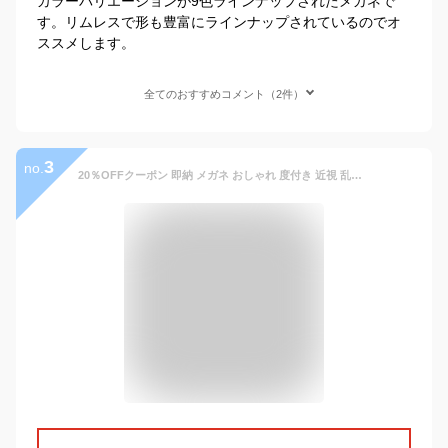
カラーバリエーションが9色ラインナップされたメガネで
す。リムレスで形も豊富にラインナップされているのでオ
ススメします。
全てのおすすめコメント（2件）
3
no.
20％OFFクーポン 即納 メガネ おしゃれ 度付き 近視 乱視対応 ふちなし リムレス 度入りメガネ ブルーライトカット標準搭載 メガネ めがね 眼鏡 伊達メガネ フレーム 軽い レディース メンズ ins ファッションメガネ フリーサイズ