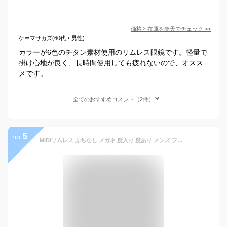
価格と在庫を
楽天
でチェック
>>
ケーマサカズ(60代・男性)
カラーが6色のチタン素材使用のリムレス眼鏡です。軽量で
掛け心地が良く、長時間使用しても疲れないので、オスス
メです。
全てのおすすめコメント（2件）
5
no.
MIDIリムレス ふちなし メガネ 度入り 度あり メンズ フチなし 度付き メガネフレーム ふちなし 縁無し 縁なし リムレス 度付き 眼鏡 ツーポイント チタン 鯖江ラボでの丁寧なレンズ加工・調整 S/M/Lの3サイズ×6カラー チタン製超軽量アイウェア M326-NS-RL03-S