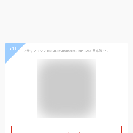
11
no.
マサキマツシマ Masaki Matsushima MF-1266 日本製 ツーポイント スクエア フチなし 縁なし リムレス 伊達 度付き 老眼鏡 遠近両用 チタン 大きい メガネ めがね 眼鏡 新品 送料無料 57□17