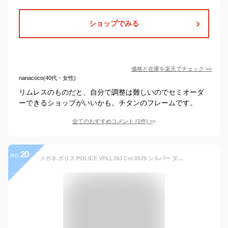
ショップでみる
価格と在庫を
楽天
でチェック
>>
nanacoco(40代・女性)
リムレスのものだと、自分で調整は難しいのでセミオーダ
ーできるショップがいいかも。チタンのフレームです。
全てのおすすめコメント
(
1
件)
>
20
no.
メガネ ポリス POLICE VPLL39J Col.0579 シルバー ダークネイビー 眼鏡 メガネ 知的 ファッション おしゃれ オシャレ チタニウム製 チタン 都会的 メガネフレーム メンズ レディース 男性用 女性用 リムレス フチなし ツーポイント 送料無料