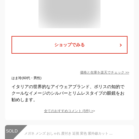
ショップでみる
価格と在庫を
楽天
でチェック
>>
はま玲(60代・男性)
イタリアの世界的なアイウェアブランド、ポリスの知的で
クールなイメージのシルバーとリムレスタイプの眼鏡をお
勧めします。
全てのおすすめコメント
(
5
件)
>
SOLD
メガネ メンズ おしゃれ 度付き 近視 変色 紫外線カット ふちなし リムレス ブルーライトカット標準搭載 メガネ めがね 眼鏡 軽い メンズ 超軽量 ファッションメガネ フリーサイズ