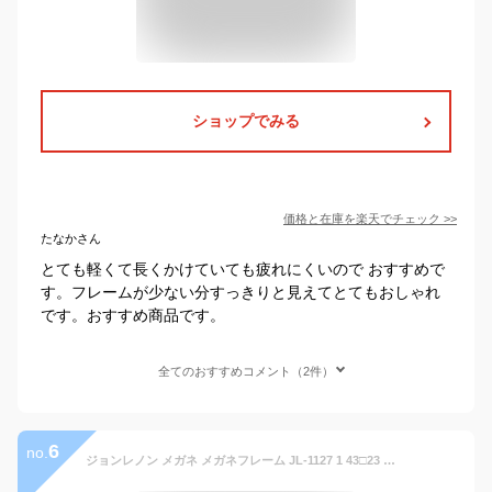
ショップでみる
価格と在庫を
楽天
でチェック
>>
たなかさん
とても軽くて長くかけていても疲れにくいので おすすめで
す。フレームが少ない分すっきりと見えてとてもおしゃれ
です。おすすめ商品です。
全てのおすすめコメント（2件）
6
no.
ジョンレノン メガネ メガネフレーム JL-1127 1 43□23 ゴールド 眼鏡 正規品 度付き 度なし 対応 可 度付き対応 日本製 鯖江 フレーム ラウンド 丸めがね メンズ レディース レトロ アンティーク調 おしゃれ 個性的 伊達めがね John Lennon チタン 小さめ リムレス 送料無料