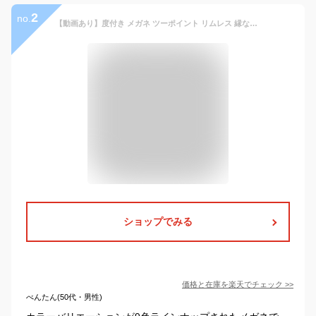
2
no.
【動画あり】度付き メガネ ツーポイント リムレス 縁なし フレームレス スクエア オーバル ボストン クラウンパント 丸四角眼鏡 ラウンド チタン フレーム 度あり 度入り 近視 乱視 遠視 老眼 度なし 伊達 眼鏡 メンズ 男性 レディース 女性 おしゃれ フチなし 白
ショップでみる
価格と在庫を
楽天
でチェック
>>
べんたん(50代・男性)