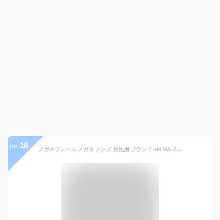
16
no.
メガネフレーム メガネ メンズ 男性用 ブランド +M MA-JI マージ プラスエム ツーポイント ふちなし 縁なし リムレス スクエア チタニウム チタン フレーム 軽量 PM-217 グレー ネイビー ブラック ケース付き おしゃれ かっこいい シャープ ビジネス カジュアル