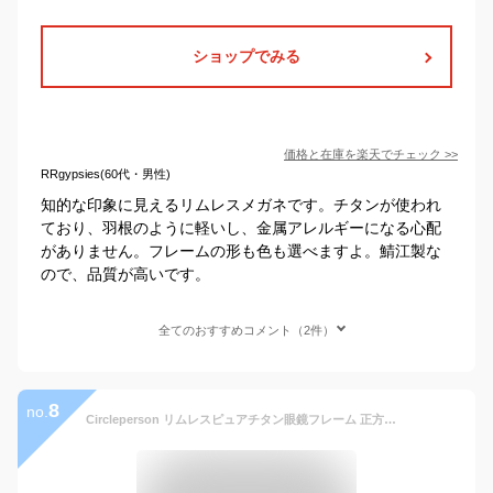
ショップでみる
価格と在庫を
楽天
でチェック
>>
RRgypsies(60代・男性)
知的な印象に見えるリムレスメガネです。チタンが使われ
ており、羽根のように軽いし、金属アレルギーになる心配
がありません。フレームの形も色も選べますよ。鯖江製な
ので、品質が高いです。
全てのおすすめコメント（2件）
8
no.
Circleperson リムレスピュアチタン眼鏡フレーム 正方形 軽量 カラー: シルバー