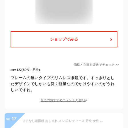
ショップでみる
価格と在庫を
楽天
でチェック
>>
strv.122(50代・男性)
フレームの無いタイプのリムレス眼鏡です。すっきりとし
たデザインでしかいも良く軽量なのでかけやすいのがうれ
しいですね。
全てのおすすめコメント
(
1
件)
>
17
no.
フチなし老眼鏡 おしゃれ メンズ レディース 男性 女性 ツーポイント リムレス リーディンググラス シニアグラス ブルーライトカット 超軽量 軽い ケース付き I4U-R1001 2001 eyeforyou アイフォーユー