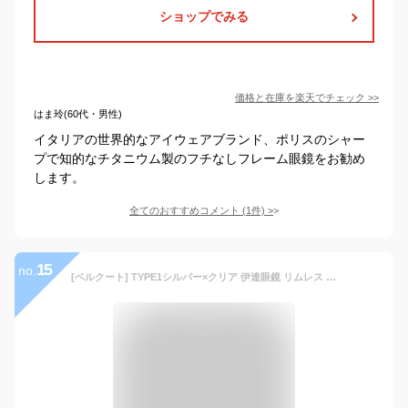
ショップでみる
価格と在庫を
楽天
でチェック
>>
はま玲(60代・男性)
イタリアの世界的なアイウェアブランド、ポリスのシャー
プで知的なチタニウム製のフチなしフレーム眼鏡をお勧め
します。
全てのおすすめコメント
(
1
件)
>
15
no.
[ベルクート] TYPE1シルバー×クリア 伊達眼鏡 リムレス レディース メンズ 伊達メガネ フチなし眼鏡 メガネ 軽量 男女兼用 オシャレ お洒落 フリーサイズ アイウェア フレームなし 縁なし 透明レンズ 疲れにくい 軽量 紫外線カット UVカット 1041427-F-077