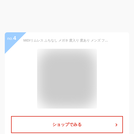
4
no.
MIDIリムレス ふちなし メガネ 度入り 度あり メンズ フチなし 度付き メガネフレーム ふちなし 縁無し 縁なし リムレス 度付き 眼鏡 ツーポイント チタン 鯖江ラボでの丁寧なレンズ加工・調整 S/M/Lの3サイズ×6カラー チタン製超軽量アイウェア M326-NS-RL03-M
ショップでみる