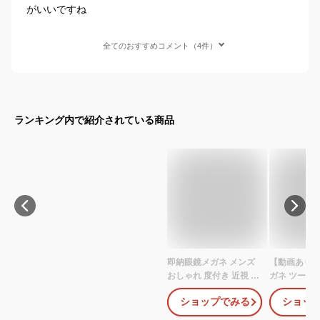
がいいですね
全てのおすすめコメント（4件）
ランキング内で紹介されている商品
即納眼鏡メガネ メンズ
【動画あり】
おしゃれ 度付き 近視 変
ガネ ツーポ
色 紫外線カット ふちな
レス 縁なし
ショップでみる
ショッ
し リムレス ブルーライ
ス スクエア 
トカット標準搭載 メガ
ストン クラ