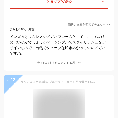
ショップでみる
価格と在庫を
楽天
でチェック
>>
まみむ(50代・男性)
メンズ向けリムレスのメガネフレームとして、こちらのも
のはいかがでしょうか？ シンプルでスタイリッシュなデ
ザインなので、自然でシャープな印象のかっこいいメガネ
ですね。
全てのおすすめコメント
(
1
件)
>
12
no.
リムレス メガネ 韓国 ブルーライトカット 男女兼用 PC用 スマホ用 伊達眼鏡 眼鏡 スクエア レディース メンズ 縁なし