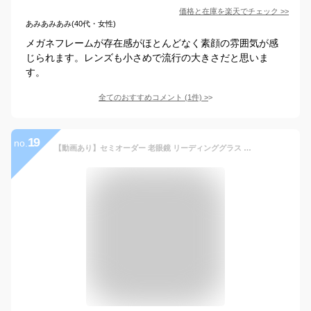
価格と在庫を
楽天
でチェック
>>
あみあみあみ(40代・女性)
メガネフレームが存在感がほとんどなく素顔の雰囲気が感
じられます。レンズも小さめで流行の大きさだと思いま
す。
全てのおすすめコメント
(
1
件)
>
19
no.
【動画あり】セミオーダー 老眼鏡 リーディンググラス ツーポイント リムレス 縁なし フレームレス スクエア オーバル ボストン クラウンパント 丸四角眼鏡 ラウンド チタン シニアグラス レディース メンズ 男性 女性 おしゃれ かわいい かっこいい ふちなし フチなし