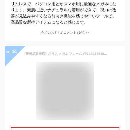
リムレスで、パソコン用とかスマホ用に最適なメガネにな
ります。素肌に近いナチュラルな着用ができて、視力の改
善が見込みやすくなる前向き機能を感じやすいツールで、
高品質な所持アイテムになると感じます。
全てのおすすめコメント
(
1
件)
>
14
no.
【正規品販売店】ポリス メガネ フレーム VPLL39J 0568 55 POLICE 2023年モデル メンズ スクエア リムレス ツーポイント 縁なし チタニウム 伊達眼鏡 メガネ