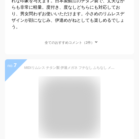
れな印象を与えます。日本製鯖江のチタン製で、丈夫なが
らも非常に軽量。度付き、度なしどちらにも対応してお
り、男女問わずお使いいただけます。小さめのリムレスデ
ザインが顔になじみ、伊達めがねとしても楽しめるでしょ
う。
全てのおすすめコメント（2件）
7
no.
MIDIリムレス チタン製 伊達メガネ フチなし ふちなし メガネフレーム 度なし 伊達眼鏡 pcメガネ ブルーライトカット ブルーライト メガネ 丸メガネ 丸 リムレス ふちなしメガネ メンズ 縁無し 縁なし 鯖江のラボで丁寧にレンズ加工・調整・アフター対応 M326-PC