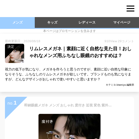
メンズ
キッズ
レディース
マイページ
本ページはプロモーションを含みます
最終更新日：2026/06/18
910
View
29
コメント
決定
リムレスメガネ｜素顔に近く自然な見た目！おし
ゃれなメンズ用ふちなし眼鏡のおすすめは？
視力の低下が気になり、メガネを作ろうと思うのですが、素顔に近い自然な印象に
なりそうな、ふちなしのリムレスメガネが欲しいです。ブランドものも気になりま
すが、どんなデザインがおしゃれで使いやすいと思いますか？
キテミヨ-kitemiyo-編集部
1
no.
即納眼鏡メガネ メンズ おしゃれ 度付き 近視 変色 紫外線カット ふちなし リムレス ブルーライトカット標準搭載 メガネ めがね 眼鏡 軽い メンズ 超軽量 ファッションメガネ フリーサイズ