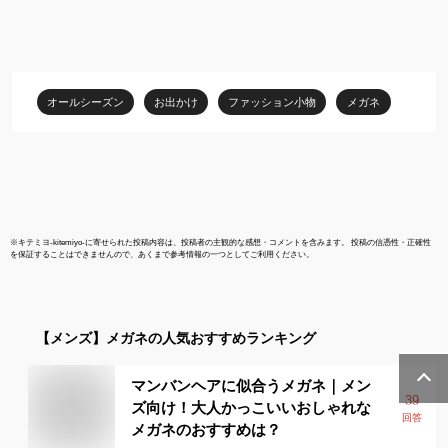
ネ めがね 眼鏡 軽い メン
丸四角眼鏡 
ズ 超軽量 ファッション
タン フレーム
メガネ フリーサイズ
入り 近視 乱
度なし 伊達 
男性 レディー
オールシーズン
お出かけ
ファッション小物
メガネ
しゃれ フチ
※
キテミヨ-kitemiyo-
に寄せられた投稿内容は、投稿者の主観的な感想・コメントを含みます。 投稿の信憑性・正確性
を保証することはできませんので、あくまで参考情報の一つとしてご利用ください。
【メンズ】
メガネ
の人気おすすめランキング
マンバンヘアに似合うメガネ｜メン
39
ズ向け！大人かっこいいおしゃれな
回答
メガネのおすすめは？