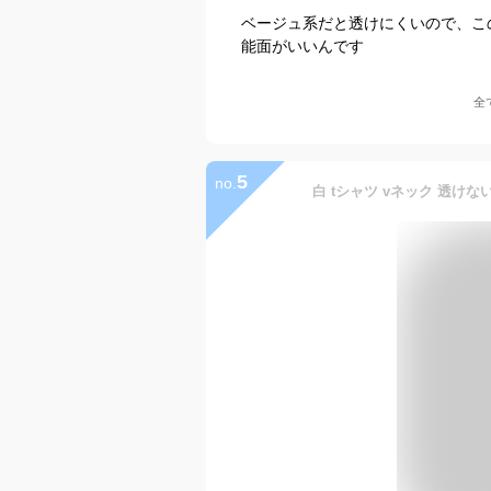
ベージュ系だと透けにくいので、こ
能面がいいんです
全
5
no.