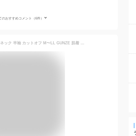
てのおすすめコメント（6件）
グンゼ YG tシャツ メンズ vネック 半袖 カットオフ M〜LL GUNZE 肌着 下着 男性 紳士 インナーシャツ v首 CUTOFF シャツ 透けない ひびきにくい 抗菌 防臭 黒 肌色 白 ビジネス インナー