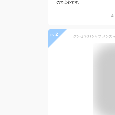
ので安心です。
全
2
no.