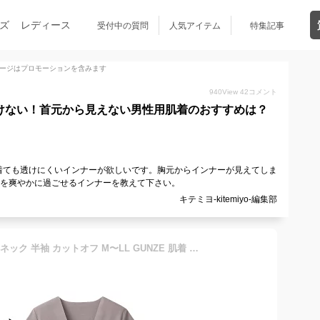
ズ
レディース
受付中の質問
人気アイテム
特集記事
ージはプロモーションを含みます
940
View
42
コメント
けない！首元から見えない男性用肌着のおすすめは？
着ても透けにくいインナーが欲しいです。胸元からインナーが見えてしま
節を爽やかに過ごせるインナーを教えて下さい。
キテミヨ-kitemiyo-編集部
グンゼ YG tシャツ メンズ vネック 半袖 カットオフ M〜LL GUNZE 肌着 下着 男性 紳士 インナーシャツ v首 CUTOFF シャツ 透けない ひびきにくい 抗菌 防臭 黒 肌色 白 ビジネス インナー