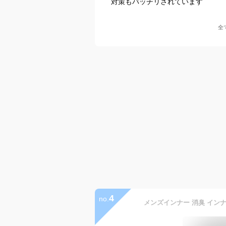
対策もバッチリされています
全
4
no.