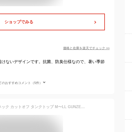
ショップでみる
価格と在庫を
楽天
でチェック
>>
透けないデザインです。抗菌、防臭仕様なので、暑い季節
てのおすすめコメント（5件）
グンゼ YG ノースリーブ vネック カットオフ タンクトップ M〜LL GUNZE 下着 肌着 インナーシャツ スリーブレス 男性 紳士 v首 CUTOFF シャツ 透けない ひびきにくい 抗菌 防臭 黒 肌色 白【在庫限り】