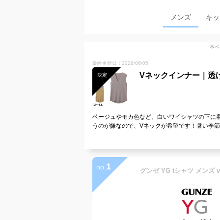
メンズ
キッ
本ペ
最終更新日：2026/06/05
Vネックインナー｜透
決定
ベージュやモカ色など、白いワイシャツの下に
うのが嫌なので、Vネックが希望です！暑い季
1
no.