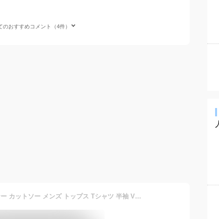
てのおすすめコメント（4件）
メンズインナー 消臭 インナー カットソー メンズ トップス Tシャツ 半袖 Vネック スリム 肌着 ドライ加工 春 夏 30代 40代 50代 メンズtシャツ メンズ肌着vネック vネックtシャツ 半袖シャツ 春夏 ビジネス メンズ白tシャツ メンズ40代tシャツ 透けない白tシャツ