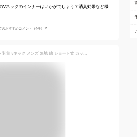
のVネックのインナーはいかがでしょう？消臭効果など機
てのおすすめコメント（4件）
白 tシャツ vネック 透けない 乳首 vネック メンズ 無地 綿 ショート丈 カットソー 半袖 40代 50代 夏 丈夫 厚手 半袖Tシャツ 白tシャツ vネックtシャツ マッチョ に 見える t シャツ ファッション メンズファッション ジャケット インナー トップス 大人のtシャツ