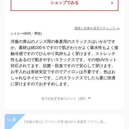
ショップでみる
価格と在庫を
楽天
でチェック
>>
シトヒー(60代・男性)
洋服の青山のメンズ用の春夏用のスラックスはいかがです
か。素材は綿100％ですので肌ざわりがよく吸水性もよく接
触冷感ですのでひんやり気持ちよく穿けます。ストレッチ
性もあるので動きやすいスラックスです。その他UVカット
対応されてます。抗菌・防臭ですので安心して穿けます。
お手入れは形状安定ですのでアイロンは不要です。色はお
しゃれなネイビーです。このスラックスでしたら夏に快適
に穿けますのでおすすめします。
全てのおすすめコメント（2件）
8
no.
【洋服の青山】アイロン不要 綿100％ 春夏用 ブラウン系 ウォッシャブル スタイリッシュスラックス【ノータック】NON IRONMAX 紳士服 ビジネス パンツ ストライプ ビジカジ おしゃれ かっこいい チノパン コットンパンツ 洗える リモート テレワーク