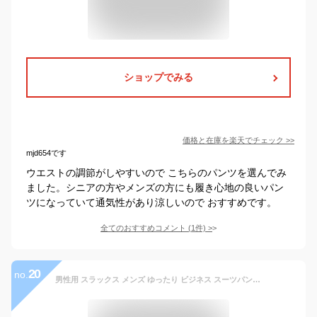
ショップでみる
価格と在庫を
楽天
でチェック
>>
mjd654です
ウエストの調節がしやすいので こちらのパンツを選んでみ
ました。シニアの方やメンズの方にも履き心地の良いパン
ツになっていて通気性があり涼しいので おすすめです。
全てのおすすめコメント
(
1
件)
>
20
no.
男性用 スラックス メンズ ゆったり ビジネス スーツパンツ 綿100％ パンツ 春夏用 薄手 ストレート ズボン カジュアルパンツ フォーマルスーツパンツ チノパン 大きいサイズ 黒 グレー ネイビー ベージュ ホワイト