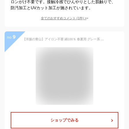
ロンがけ不要です。接触冷感でひんやりとした肌触りで、
防汚加工とUVカット加工が施されています。
全てのおすすめコメント
(
1
件)
>
9
no.
【洋服の青山】アイロン不要 綿100％ 春夏用 グレー系 ウォッシャブル グレー系 スタンダードスラックス【ワンタック】【NON IRONMAX】 紳士服 ビジネス パンツ 無地 ビジカジ おしゃれ かっこいい チノパン コットンパンツ 洗える リモート テレワーク REGAL 034
ショップでみる