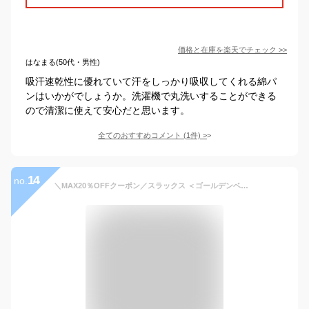
価格と在庫を
楽天
でチェック
>>
はなまる(50代・男性)
吸汗速乾性に優れていて汗をしっかり吸収してくれる綿パ
ンはいかがでしょうか。洗濯機で丸洗いすることができる
ので清潔に使えて安心だと思います。
全てのおすすめコメント
(
1
件)
>
14
no.
＼MAX20％OFFクーポン／スラックス ＜ゴールデンベア＞しっかり形態安定でシワになりにくい！綿タッチスラックス(ウエスト79cm 股下66cm〜ウエスト97cm 股下74cm) ベルーナ 40代 50代 60代 紳士 大人 パンツ ズボン ビジネス