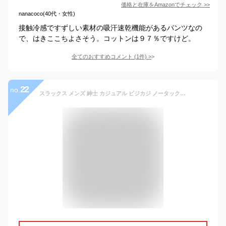
価格と在庫を
Amazon
でチェック
>>
nanacoco(40代・女性)
接触冷感ですずしい素材の吸汗速乾機能があるパンツなの
で、はきここちよさそう。コットンは９７％ですけど。
全てのおすすめコメント
(
1
件)
>
22
no.
スラックス メンズ 紳士 カジュアル ビジカジ ノータック 裾上げ済み すそ上げ不要 コットン 撥水ストレッチ 洗える 洗濯機OK ウォッシャブル パンツ ズボン メーカー直販