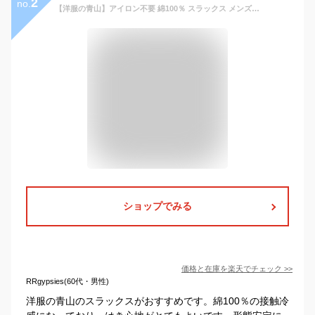
2
no.
【洋服の青山】アイロン不要 綿100％ スラックス メンズ スリム 春夏用 ベージュ 無地 ノータック 涼しい シワになりにくい 洗える 接触冷感 形態安定 ウォッシャブル ストレッチ ビジネス カジュアル ビジカジ 夏 夏用 ボトムス パンツ ストレッチパンツ NON IRONMAX
ショップでみる
価格と在庫を
楽天
でチェック
>>
RRgypsies(60代・男性)
洋服の青山のスラックスがおすすめです。綿100％の接触冷