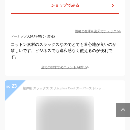
ショップでみる
価格と在庫を
楽天
でチェック
>>
ドーナッツ大好き(40代・男性)
コットン素材のスラックスなのでとても着心地が良いのが
嬉しいです。ビジネスでも違和感なく使えるのが便利で
す。
全てのおすすめコメント
(
4
件)
>
23
no.
超伸縮 スラックス スリム plus Cool スーパーストレッチ 春夏秋 洗える ウォッシャブル 防シワ 接触冷感 ローライズ メンズ 綿混 (コットン/ポリエステル) COOL BIZ クールビズ パンツ オシャレ カジュアル ビジネス ゴルフ スポーツ