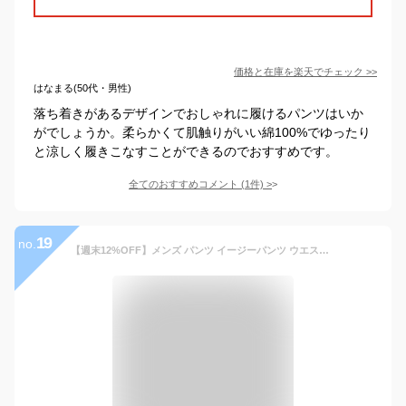
価格と在庫を
楽天
でチェック
>>
はなまる(50代・男性)
落ち着きがあるデザインでおしゃれに履けるパンツはいか
がでしょうか。柔らかくて肌触りがいい綿100%でゆったり
と涼しく履きこなすことができるのでおすすめです。
全てのおすすめコメント
(
1
件)
>
19
no.
【週末12%OFF】メンズ パンツ イージーパンツ ウエストゴム 紐 綿麻 リネン 大きいサイズ ゆったり 無地 薄手 シニア ズボン チノパン アンクルパンツ らくらくパンツ ラウンジパンツ 涼しい おしゃれ 細身 美脚 接触冷感 紳士 部屋着 ビジネス 父の日 ギフト