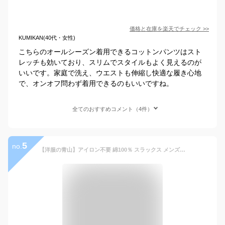
価格と在庫を
楽天
でチェック
>>
KUMIKAN(40代・女性)
こちらのオールシーズン着用できるコットンパンツはスト
レッチも効いており、スリムでスタイルもよく見えるのが
いいです。家庭で洗え、ウエストも伸縮し快適な履き心地
で、オンオフ問わず着用できるのもいいですね。
全てのおすすめコメント（4件）
5
no.
【洋服の青山】アイロン不要 綿100％ スラックス メンズ スリム 春夏用 ネイビー 紺 無地 ノータック 涼しい シワになりにくい 洗える 接触冷感 形態安定 ウォッシャブル ストレッチ ビジネス カジュアル ビジカジ 夏 夏用 ボトムス パンツ ストレッチパンツ NON IRONMAX