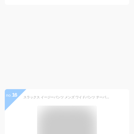
16
no.
スラックス イージーパンツ メンズ ワイドパンツ テーパードパンツ ズボン タック入り セットアップ(別売) 綿麻 リネン 麻 シアサッカー 涼しい 薄手 無地 ストライプ 春夏秋 大きいサイズ 綺麗め カジュアル M L XL LL 2L 3L