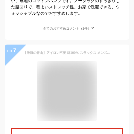
い、無地のコットンパンツです。ノータックのすっきりし
た腰回りで、程よいストレッチ性。お家で洗濯できる、ウ
ォッシャブルなのでおすすめします。
全てのおすすめコメント（2件）
7
no.
【洋服の青山】アイロン不要 綿100％ スラックス メンズ ゆったり 春夏用 ネイビー 紺 無地 ノータック 涼しい シワになりにくい 洗える 接触冷感 形態安定 ウォッシャブル ストレッチ ビジネス カジュアル ビジカジ 夏 夏用 ボトムス パンツ ストレッチパンツ NON IRONMAX