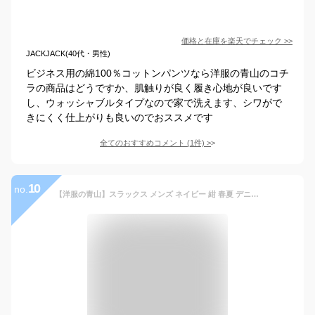
価格と在庫を
楽天
でチェック
>>
JACKJACK(40代・男性)
ビジネス用の綿100％コットンパンツなら洋服の青山のコチ
ラの商品はどうですか、肌触りが良く履き心地が良いです
し、ウォッシャブルタイプなので家で洗えます、シワがで
きにくく仕上がりも良いのでおススメです
全てのおすすめコメント
(
1
件)
>
10
no.
【洋服の青山】スラックス メンズ ネイビー 紺 春夏 デニム風 ビジネス ストレッチ 動きやすい 冷感 吸汗 速乾 すぐ乾く 洗える ノータック チノ チノパン ドレスチノ 綿混 オフィス カジュアル ビジカジ ジャケパン 紳士服 パンツ ズボン 男性 大きいサイズ【COOLMOTION】