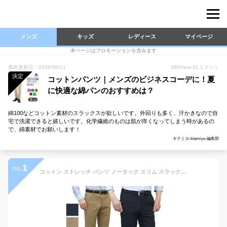
メンズ
キッズ
レディース
マイページ
本ページはプロモーションを含みます
最終更新日：2026/06/11
360
View
41
コメント
決定
コットンパンツ｜メンズのビジネスコーデに！夏
に快適な綿パンのおすすめは？
綿100などコットン素材のスラックスが欲しいです。外回りも多く、汗かきなので自
宅で洗濯できると嬉しいです。化学繊維のものは肌が痒くなってしまう時があるの
で、綿素材でお願いします！
キテミヨ-kitemiyo-編集部
1
no.
コットン ストレッチ パンツ ノータック スリム スラックス メンズ ウォッシャブル 洗える 春夏秋冬 オールシーズン ビジネス カジュアル ビジカジ オシャレ チノパン