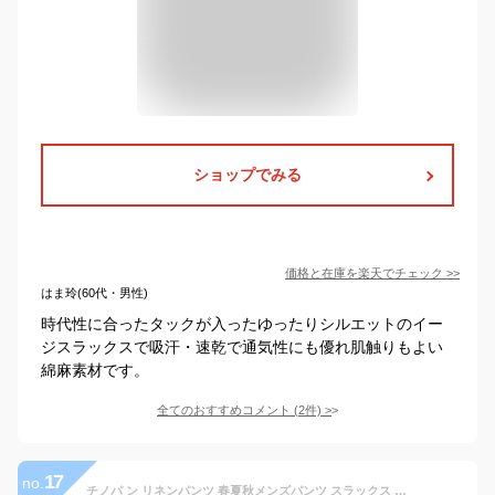
ショップでみる
価格と在庫を
楽天
でチェック
>>
はま玲(60代・男性)
時代性に合ったタックが入ったゆったりシルエットのイー
ジスラックスで吸汗・速乾で通気性にも優れ肌触りもよい
綿麻素材です。
全てのおすすめコメント
(
2
件)
>
17
no.
チノパ ン リネンパンツ 春夏秋メンズパンツ スラックス 綿麻ロングパンツ 無地 スキニー 紳士 通気性 31〜32