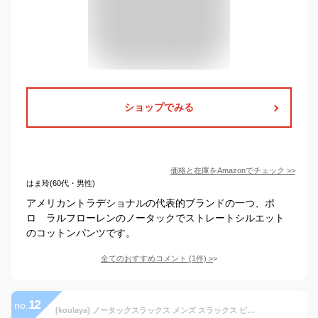
ショップでみる
価格と在庫を
Amazon
でチェック
>>
はま玲(60代・男性)
アメリカントラデショナルの代表的ブランドの一つ、ポ
ロ ラルフローレンのノータックでストレートシルエット
のコットンパンツです。
全てのおすすめコメント
(
1
件)
>
12
no.
[koulaya] ノータックスラックス メンズ スラックス ビジネス スーツパンツ 通勤 ロングパンツ フォーマル 定番 仕事着 就職スーツ スリム 美脚 光滑 洗える 防シワ ウォッシャブル 大きいサイズ 春 夏 秋 冬