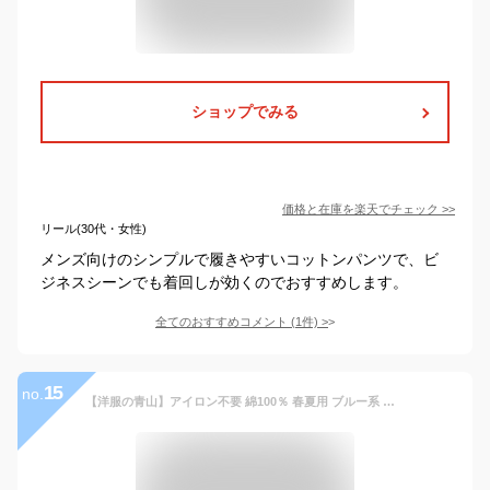
ショップでみる
価格と在庫を
楽天
でチェック
>>
リール(30代・女性)
メンズ向けのシンプルで履きやすいコットンパンツで、ビ
ジネスシーンでも着回しが効くのでおすすめします。
全てのおすすめコメント
(
1
件)
>
15
no.
【洋服の青山】アイロン不要 綿100％ 春夏用 ブルー系 ウォッシャブル スタイリッシュスラックス【ノータック】NON IRONMAX 紳士服 ビジネス パンツ ストライプ ビジカジ おしゃれ かっこいい チノパン コットンパンツ 洗える リモート テレワーク